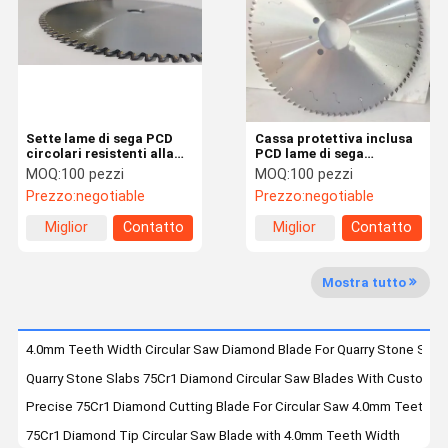
Visita Alla
Controllo
Notizie
Casi
Fabbrica
Della Qualità
Sette lame di sega PCD
Cassa protettiva inclusa
circolari resistenti alla
PCD lame di sega
corrosione per macchine
circolare 75 mm per
MOQ:
100 pezzi
MOQ:
100 pezzi
di dimensionamento dei
taglio pesante
Chiedi Un
Prezzo:
negotiable
Prezzo:
negotiable
pannelli
Preventivo
Miglior
Contatto
Miglior
Contatto
prezzo
prezzo
Lama per sega circolare del CTT
Mostra tutto
PCD lame di sega circolare
Lamelle di seghe circolari di diamanti
4.0mm Teeth Width Circular Saw Diamond Blade For Quarry Stone Slab
Quarry Stone Slabs 75Cr1 Diamond Circular Saw Blades With Custom Fi
Leghe di seghe circolari industriali
Precise 75Cr1 Diamond Cutting Blade For Circular Saw 4.0mm Teeth W
fresa del diamante
75Cr1 Diamond Tip Circular Saw Blade with 4.0mm Teeth Width