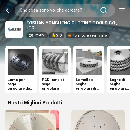
FOSHAN YONGHENG CUTTING TOOLS CO.,
LTD.
20
5.0
Fornitore verificato
YEARS
Lama per
PCD lame di
Lamelle di
Leghe di
sega
sega
seghe
seghe
circolare del
circolare
circolari di
circolari
CTT
diamanti
industriali
I Nostri Migliori Prodotti