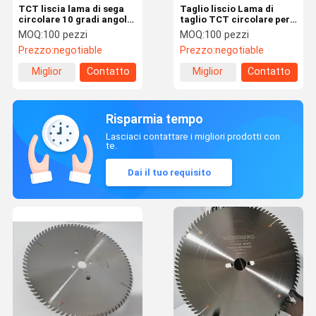
TCT liscia lama di sega
Taglio liscio Lama di
circolare 10 gradi angolo
taglio TCT circolare per
di gancio per uso
macchine di rettifica
MOQ:
100 pezzi
MOQ:
100 pezzi
generale
automatica
Prezzo:
negotiable
Prezzo:
negotiable
Miglior
Contatto
Miglior
Contatto
prezzo
prezzo
Risparmia tempo
Lasciaci contattare i migliori prodotti con
te.
Dai il tuo requisito