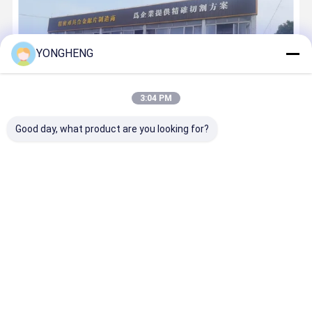
YONGHENG
3:04 PM
Good day, what product are you looking for?
YONGHENGLa nostra azienda è stata fondata nel 2008. Da quando
è stata fondata, ci siamo costantemente concentrati sullo
sviluppo approfondito nel campo delle lame da sega,impegnata a
fornire prodotti a lame di segatura di alta qualità e prestazioni
...
Impari più
chiamare ora
Contatto
Casa
Circa noi
Contattaci