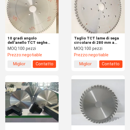
10 gradi angolo
Taglio TCT lame di sega
dell'anello TCT seghe
circolare di 280 mm a
circolari per prestazioni
1825 mm di diametro per
MOQ:
100 pezzi
MOQ:
100 pezzi
di taglio costanti
la fabbricazione di
Prezzo:
negotiable
Prezzo:
negotiable
metalli
Miglior
Contatto
Miglior
Contatto
prezzo
prezzo