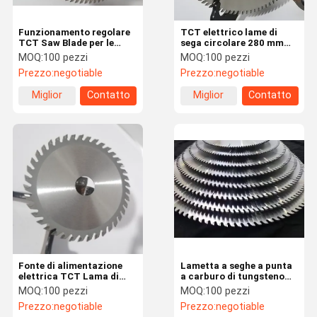
Funzionamento regolare
TCT elettrico lame di
TCT Saw Blade per le
sega circolare 280 mm
macchine di saldatura
fino a 1825 mm di
MOQ:
100 pezzi
MOQ:
100 pezzi
automatica e di rettifica
diametro
Prezzo:
negotiable
Prezzo:
negotiable
Miglior
Contatto
Miglior
Contatto
prezzo
prezzo
Fonte di alimentazione
Lametta a seghe a punta
elettrica TCT Lama di
a carburo di tungsteno
taglio 280 mm - 1825 mm
TCT Lametta a seghe da
MOQ:
100 pezzi
MOQ:
100 pezzi
Per macchine di
12 pollici per il taglio di
Prezzo:
negotiable
Prezzo:
negotiable
saldatura automatica
melamina