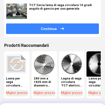
TCT liscia lama di sega circolare 10 gradi
angolo di gancio per uso generale
Continua
Prodotti Raccomandati
Lama per
280 mm a
Legna di sega
Lama per
sega
1825 mm di
circolare
sega
circolare
diametro
TCT elettrica
circolare
TCT con
TCT lama di
da 280 mm a
TCT
taglio da 4,5
sega
1825 mm di
alimentat
Miglior prezzo
Miglior prezzo
Miglior prezzo
Miglior pr
mm a 10,5
circolare con
diametro e
elettricam
mm,
angolo di
angolo di 10
con angolo
rivestimento
aggancio di
gradi per il
attacco di