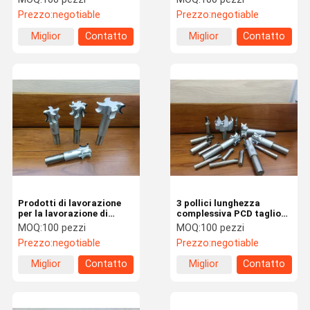
complessiva Per
Prezzo:
negotiable
Prezzo:
negotiable
l'industria aerospaziale
Miglior
Contatto
Miglior
Contatto
prezzo
prezzo
Prodotti di lavorazione
3 pollici lunghezza
per la lavorazione di
complessiva PCD taglio
pezzi di metallo non
fresatura ad alta velocità
MOQ:
100 pezzi
MOQ:
100 pezzi
ferroso
per il pezzo di lavoro in
Prezzo:
negotiable
Prezzo:
negotiable
alluminio
Miglior
Contatto
Miglior
Contatto
prezzo
prezzo