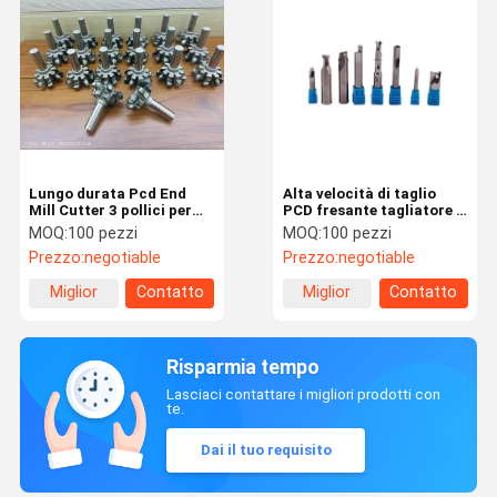
Lungo durata Pcd End
Alta velocità di taglio
Mill Cutter 3 pollici per
PCD fresante tagliatore 3
pezzi di rame
pollici versatile utensile
MOQ:
100 pezzi
MOQ:
100 pezzi
di fresatura
Prezzo:
negotiable
Prezzo:
negotiable
Miglior
Contatto
Miglior
Contatto
prezzo
prezzo
Risparmia tempo
Lasciaci contattare i migliori prodotti con
te.
Dai il tuo requisito