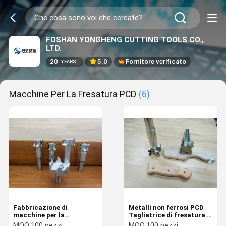
FOSHAN YONGHENG CUTTING TOOLS CO.,
LTD.
20
5.0
Fornitore verificato
YEARS
Macchine Per La Fresatura PCD
(6)
Fabbricazione di
Metalli non ferrosi PCD
macchine per la
Tagliatrice di fresatura 3
lavorazione del rame
pollici Lunghezza
MOQ:
100 pezzi
MOQ:
100 pezzi