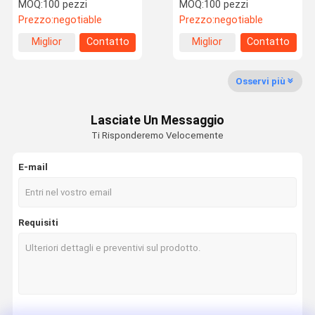
diametro da 1/4 pollice a
modellazione precisi
MOQ:
100 pezzi
MOQ:
100 pezzi
1 pollice
Prezzo:
negotiable
Prezzo:
negotiable
Visita Alla
Controllo
Notizie
Casi
Miglior
Contatto
Miglior
Contatto
Fabbrica
Della Qualità
prezzo
prezzo
Osservi più
Lasciate Un Messaggio
Chiedi Un
Ti Risponderemo Velocemente
Preventivo
E-mail
Lama per sega circolare del CTT
PCD lame di sega circolare
Requisiti
Lamelle di seghe circolari di diamanti
Leghe di seghe circolari industriali
fresa del diamante