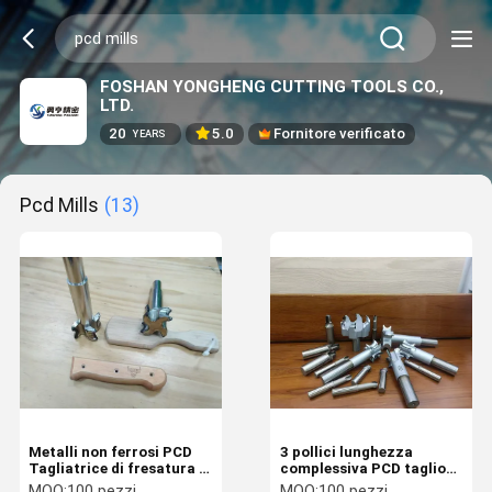
FOSHAN YONGHENG CUTTING TOOLS CO.,
LTD.
20
5.0
Fornitore verificato
YEARS
Pcd Mills
(13)
Metalli non ferrosi PCD
3 pollici lunghezza
Tagliatrice di fresatura 3
complessiva PCD taglio
pollici Lunghezza
fresatura ad alta velocità
MOQ:
100 pezzi
MOQ:
100 pezzi