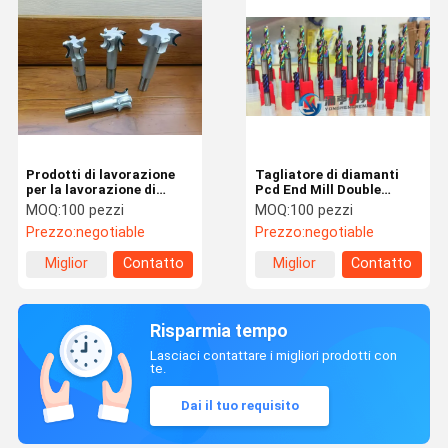
Prodotti di lavorazione
Tagliatore di diamanti
per la lavorazione di
Pcd End Mill Double
pezzi di metallo non
Veneer Highlight Plate
MOQ:
100 pezzi
MOQ:
100 pezzi
ferroso
Cutting and Slotting
Prezzo:
negotiable
Prezzo:
negotiable
Massoneria Taglio a
coltello
Miglior
Contatto
Miglior
Contatto
prezzo
prezzo
Risparmia tempo
Lasciaci contattare i migliori prodotti con
te.
Dai il tuo requisito