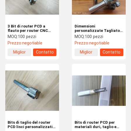
3 Bit di router PCD a
Dimensioni
flauto per router CNC
personalizzate Tagliatori
senza rivestimento
PCD per router di taglio
MOQ:
100 pezzi
MOQ:
100 pezzi
prestazioni precise
diametro da 1/4 pollice a
Prezzo:
negotiable
Prezzo:
negotiable
1 pollice
Miglior
Contatto
Miglior
Contatto
prezzo
prezzo
Casa.
Prodotti
Video
Su Di Noi
Bits di taglio del router
Bits di router PCD per
PCD lisci personalizzati
materiali duri, taglio e