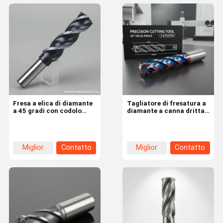
Fresa a elica di diamante
Tagliatore di fresatura a
a 45 gradi con codolo
diamante a canna dritta
dritto e numero di
con angolo di elica di 45
taglienti da 2 a 6 per
gradi e numero di flauti
lavorazioni di precisione
da 2 a 6 per il taglio di
dei metalli
precisione
Miglior
Contatto
Miglior
Contatto
prezzo
prezzo