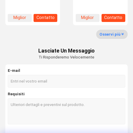
a 6 e angolo elicoidale di
gradi, tipo di telaio retto
45 gradi
e numero di flauto da 2 a
6 per il taglio di
precisione
Visita Alla
Controllo
Notizie
Casi
Miglior
Contatto
Miglior
Contatto
Fabbrica
Della Qualità
prezzo
prezzo
Osservi più
Lasciate Un Messaggio
Chiedi Un
Ti Risponderemo Velocemente
Preventivo
E-mail
Lama per sega circolare del CTT
PCD lame di sega circolare
Requisiti
Lamelle di seghe circolari di diamanti
Leghe di seghe circolari industriali
fresa del diamante