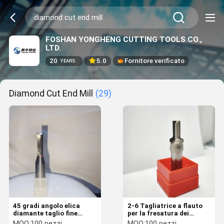
FOSHAN YONGHENG CUTTING TOOLS CO.,
LTD.
20
5.0
Fornitore verificato
YEARS
Diamond Cut End Mill
(29)
45 gradi angolo elica
2-6 Tagliatrice a flauto
diamante taglio fine
per la fresatura dei
mulino per fresatura
diamanti multifunzionale
MOQ:
100 pezzi
MOQ:
100 pezzi