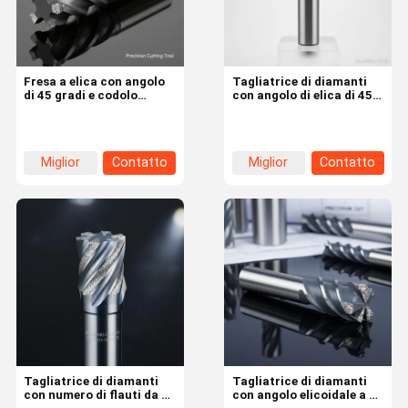
Fresa a elica con angolo
Tagliatrice di diamanti
di 45 gradi e codolo
con angolo di elica di 45
cilindrico, con 2-6
gradi e fusto retto per
taglienti, per taglio di
taglio ad alta precisione
precisione
in configurazioni da 2 a 6
flauti
Miglior
Contatto
Miglior
Contatto
prezzo
prezzo
Casa.
Prodotti
Video
Su Di Noi
Tagliatrice di diamanti
Tagliatrice di diamanti
con numero di flauti da 2
con angolo elicoidale a 45