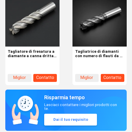
Tagliatore di fresatura a
Tagliatrice di diamanti
diamante a canna dritta
con numero di flauti da 2
con angolo di elica di 45
a 6 e angolo di elica di 45
gradi e numero di flauti
gradi per il taglio di
da 2 a 6 per il taglio di
precisione con bastone
precisione
retto
Miglior
Contatto
Miglior
Contatto
prezzo
prezzo
Risparmia tempo
Lasciaci contattare i migliori prodotti con
te.
Dai il tuo requisito