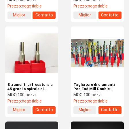
liscia e accurata
per il taglio
Prezzo:
negotiable
Prezzo:
negotiable
Miglior
Contatto
Miglior
Contatto
prezzo
prezzo
Strumenti di fresatura a
Tagliatore di diamanti
45 gradi a spirale di
Pcd End Mill Double
diamanti resistenti alla
Veneer Highlight Plate
MOQ:
100 pezzi
MOQ:
100 pezzi
corrosione per un taglio
Cutting and Slotting
Prezzo:
negotiable
Prezzo:
negotiable
duraturo
Massoneria Taglio a
coltello
Miglior
Contatto
Miglior
Contatto
prezzo
prezzo