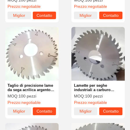
MOQ:
100 pezzi
MOQ:
100 pezzi
corrosione
preciso
Prezzo:
negotiable
Prezzo:
negotiable
Miglior
Contatto
Miglior
Contatto
prezzo
prezzo
Taglio di precisione lame
Lamette per seghe
da sega acrilica argento
industriali a carburo
per laboratorio
d'argento per il taglio di
MOQ:
100 pezzi
MOQ:
100 pezzi
materiale acrilico
Prezzo:
negotiable
Prezzo:
negotiable
Miglior
Contatto
Miglior
Contatto
prezzo
prezzo