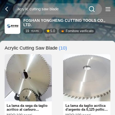
FOSHAN YONGHENG CUTTING TOOLS CO.,
LTD.
19
5.0
Fornitore verificato
YEARS
Acrylic Cutting Saw Blade
(10)
La lama da sega da taglio
La lama da taglio acrilica
acrilico al carburo
d'argento da 0,125 pollici
d'argento è resistente alla
per un taglio costante e