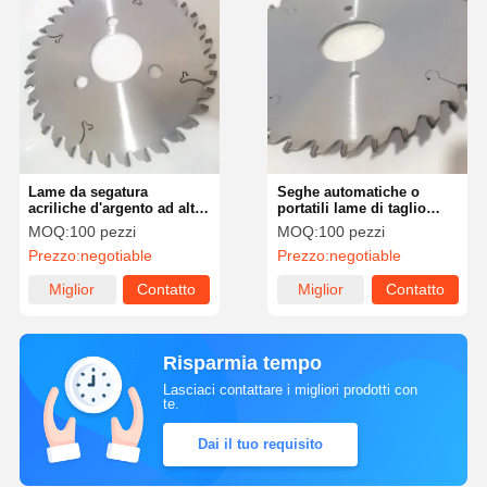
Lame da segatura
Seghe automatiche o
acriliche d'argento ad alta
portatili lame di taglio
tensione per tagli rapidi e
acrilica circolare con 0,125
MOQ:
100 pezzi
MOQ:
100 pezzi
precisi
pollici di taglio
Prezzo:
negotiable
Prezzo:
negotiable
Miglior
Contatto
Miglior
Contatto
prezzo
prezzo
Risparmia tempo
Lasciaci contattare i migliori prodotti con
te.
Dai il tuo requisito