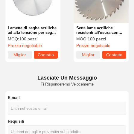
Lamette di seghe acriliche
Sette lame acriliche
ad alta tensione per seghe
resistenti all'usura con
automatiche o portatili
materiale al carburo
MOQ:
100 pezzi
MOQ:
100 pezzi
Prezzo:
negotiable
Prezzo:
negotiable
Miglior
Contatto
Miglior
Contatto
prezzo
prezzo
Lasciate Un Messaggio
Ti Risponderemo Velocemente
E-mail
Casa.
Prodotti
Video
Su Di Noi
Requisiti