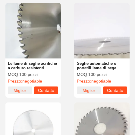
Le lame di seghe acriliche
Seghe automatiche o
a carburo resistenti
portatili lame di sega
all'usura per tagli lisci e
acrilica colore argento con
MOQ:
100 pezzi
MOQ:
100 pezzi
precisi
0,125 pollici di corte
Prezzo:
negotiable
Prezzo:
negotiable
Miglior
Contatto
Miglior
Contatto
prezzo
prezzo