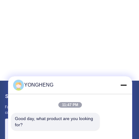
YONGHENG
Scrivici
11:47 PM
Fateci sapere la vostra esigenza. Collegheremo i migliori prodotti
con te.
Good day, what product are you looking 
for?