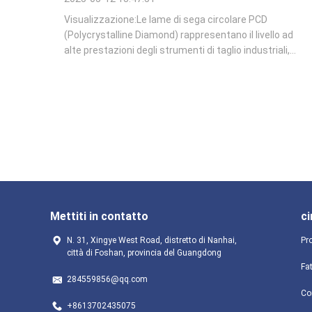
Visualizzazione:Le lame di sega circolare PCD
(Polycrystalline Diamond) rappresentano il livello ad
alte prestazioni degli strumenti di taglio industriali,
progettati per una resistenza all'usura, precisione e
longevità superiori.Queste lame sono utilizzate
principalmente in industrie che richiedono ...
Mettiti in contatto
ci
N. 31, Xingye West Road, distretto di Nanhai,
Pro
città di Foshan, provincia del Guangdong
Fa
284559856@qq.com
Con
+8613702435075