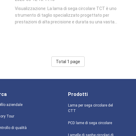
Visualizzazione: La lama di sega circolare TCT è uno
strumento di taglio specializzato progettato per
prestazioni di alta precisione e durata su una vasta
gamma di materiali, tra cui legno, plastica, metalli non
ferrosi,e tavole compositeQuesta ricerca di prodotto
esamina le caratteristiche, la ...
Total 1 page
rca
Prodotti
filo aziendale
Lama per sega circolare del
CTT
tory Tour
PCD lame di sega circolare
trollo di qualità
Lamelle di seghe circolari di