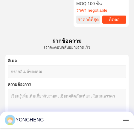
ตัดที่เรียบร้อยและแม่นยํา
MOQ:
100 ชิ้น
ราคา:
negotiable
ราคาดีที่สุด
ติดต่อ
ทัวร์โรงงาน
การควบคุม
ข่าว
กรณี
คุณภาพ
ฝากข้อความ
เราจะตอบกลับอย่างรวดเร็ว
อีเมล
พูดคุยกันตอน
นี้
ความต้องการ
ใบเลื่อยวงเดือน Tct
PCD ใบเลื่อยวงกลม
ใบเลื่อยวงกลมเพชร
YONGHENG
เครื่องเลื่อยวงกลมอุตสาหกรรม
চালিয়ে