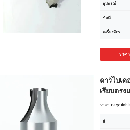
อุปกรณ์
ข้อดี
เครื่องจักร
ราคาถ
คาร์ไบเดอร
เรียบตรง
ราคา:
negotiabl
สี