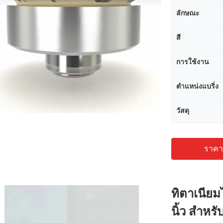
ลักษณะ
สี
การใช้งาน
ตำแหน่งแบริ่ง
วัสดุ
ราคาถ
ทิตาเนียม
นิ้ว สําห