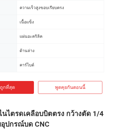
ความเร็วสูงขอบเรียบตรง
เนื้อแข็ง
แผ่นอะคริลิค
ด้านล่าง
คาร์ไบด์
ูกที่สุด
พูดคุยกันตอนนี้
ไนไตรดเคลือบบิตตรง กว้างตัด 1/4
รับอุปกรณ์บด CNC