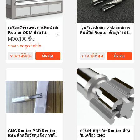
เครื่องจักร CNC การพิมพ์ Bit
1/4 นิ้ว Shank 2 ฟลอยท์การ
Router ODM สําหรับ
พิมพ์บิต Router ด้วยการปรับ
เฟอร์นิเจอร์และกระเป๋าชุดที่
แต่ง OEM สําหรับเครื่องจักร
MOQ:
100 ชิ้น
กําหนดเอง
CNC
ราคา:
negotiable
ราคาดีที่สุด
ติดต่อ
ราคาดีที่สุด
ติดต่อ
บ้าน
สินค้า
วิดีโอ
เกี่ยวกับเรา
CNC Router PCD Router
การปรับปรุง Bit Router สําห
Bits สําหรับวัสดุแข็ง การตัด
รับเครื่อง CNC