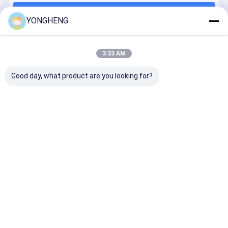
เครื่องตัดเพชร
চালিয়ে
YONGHENG
บิตเราเตอร์แบบตรง
พันธ์เบอร์บิตของรูเตอร์
3:33 AM
หมวดหมู่ของเรา
การพิมพ์บิตของรูเตอร์
Good day, what product are you looking for?
ใบเลื่อยวงกลมโลหะ
ใบเลื่อยอะคริลิค
ใบเลื่อยวงเดือน
PCD ใบเลื่อย
ใบเลื่อยวงกลม
เครื่องเลื่อย
บิตของ PCD Router
Tct
วงกลม
เพชร
วงกลม
อุตสาหกรร
เครื่องตัดเครื่องบด PCD
Desktop Site
บ้าน
เกี่ยวกับเรา
ติดต่อเรา
แผนผังเว็บไซต์
นโยบายความเป็นส่วนตัว
คุณภาพ
ใบเลื่อยวงเดือน Tct
โรงงานในประเทศจีน.Copyright © 2026