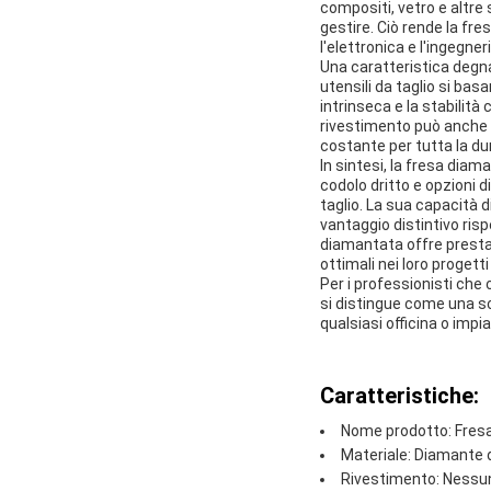
compositi, vetro e altre
gestire. Ciò rende la fr
l'elettronica e l'ingegner
Una caratteristica degna
utensili da taglio si bas
intrinseca e la stabilit
rivestimento può anche ri
costante per tutta la dur
In sintesi, la fresa dia
codolo dritto e opzioni d
taglio. La sua capacità 
vantaggio distintivo risp
diamantata offre prestaz
ottimali nei loro progetti
Per i professionisti che
si distingue come una sc
qualsiasi officina o impi
Caratteristiche:
Nome prodotto: Fres
Materiale: Diamante di
Rivestimento: Nessuno,