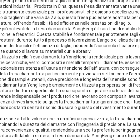
gHeng è uno strumento di taglio altamente specializzato progettato p
cazioni industriali. Prodotta in Cina, questa fresa diamantata vanta un
o strumento essenziale per i professionisti che esigono eccellenza nell
 di taglienti che varia da 2 a 6, questa fresa può essere adattata per
tura, offrendo flessibilità ed efficienza nelle prestazioni di taglio.
e più notevoli della fresa diamantata YongHeng è il suo tipo di codolo d
o nelle fresatrici. Questa stabilità è fondamentale per ottenere tagli d
tanti durante tutto il processo di lavorazione. L'angolo di elica della f
ne dei trucioli e l'efficienza di taglio, riducendo l'accumulo di calore 
te quando si lavora su materiali duri e abrasivi.
utilizzato nella fresa diamantata YongHeng la rende ideale per la lavora
ceramiche, vetro, compositi e metalli temprati. Il diamante, essendo 
zionale resistenza all'usura e ritenzione dell'affilatura, con conseguenti
ende la fresa diamantata particolarmente preziosa in settori come l'aer
ione di stampi e utensili, dove precisione e longevità dell'utensile sono
resa diamantata YongHeng è ampiamente utilizzata per operazioni di fr
tura e finitura superficiale. La sua capacità di gestire materiali delica
rende indispensabile per i produttori che lavorano con compositi avanza
assenza di rivestimento su questa fresa diamantata garantisce che i tag
zioni costanti senza il rischio di usura o guasto del rivestimento duran
oduzione ad alto volume che in un'officina specializzata, la fresa dia
mbinando la durezza del diamante con l'ingegneria di precisione. La sua 
 tra convenienza e qualità, rendendola una scelta preferita per ingegne
satura affidabili. In sintesi, la fresa diamantata YongHeng è uno strum