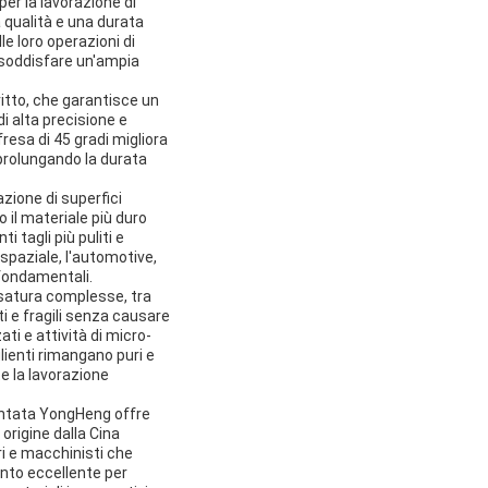
er la lavorazione di
a qualità e una durata
e loro operazioni di
 soddisfare un'ampia
ritto, che garantisce un
i alta precisione e
resa di 45 gradi migliora
e prolungando la durata
zione di superfici
il materiale più duro
 tagli più puliti e
ospaziale, l'automotive,
 fondamentali.
esatura complesse, tra
ti e fragili senza causare
ti e attività di micro-
lienti rimangano puri e
te la lavorazione
mantata YongHeng offre
origine dalla Cina
ri e macchinisti che
ento eccellente per