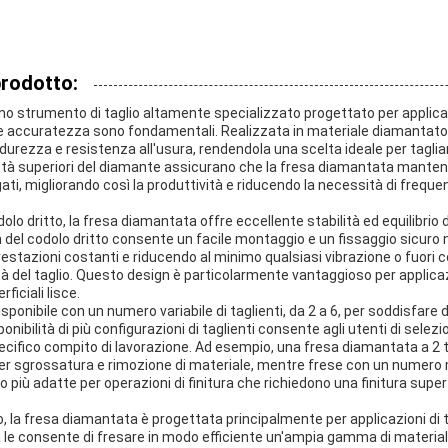
prodotto:
o strumento di taglio altamente specializzato progettato per applicaz
 e accuratezza sono fondamentali. Realizzata in materiale diamantato 
durezza e resistenza all'usura, rendendola una scelta ideale per taglia
rietà superiori del diamante assicurano che la fresa diamantata manteng
ngati, migliorando così la produttività e riducendo la necessità di freque
lo dritto, la fresa diamantata offre eccellente stabilità ed equilibrio d
 del codolo dritto consente un facile montaggio e un fissaggio sicuro n
restazioni costanti e riducendo al minimo qualsiasi vibrazione o fuori
 del taglio. Questo design è particolarmente vantaggioso per applicaz
ficiali lisce.
ponibile con un numero variabile di taglienti, da 2 a 6, per soddisfare 
sponibilità di più configurazioni di taglienti consente agli utenti di selezi
specifico compito di lavorazione. Ad esempio, una fresa diamantata a 2 t
er sgrossatura e rimozione di materiale, mentre frese con un numero m
o più adatte per operazioni di finitura che richiedono una finitura superfi
o, la fresa diamantata è progettata principalmente per applicazioni di 
le consente di fresare in modo efficiente un'ampia gamma di materiali