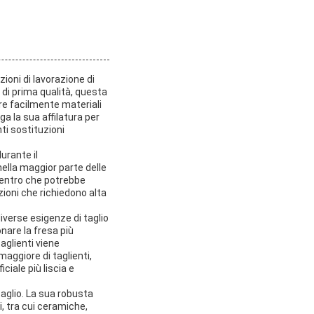
ioni di lavorazione di
di prima qualità, questa
re facilmente materiali
a la sua affilatura per
nti sostituzioni
urante il
ella maggior parte delle
 centro che potrebbe
ioni che richiedono alta
diverse esigenze di taglio
onare la fresa più
aglienti viene
aggiore di taglienti,
ciale più liscia e
taglio. La sua robusta
, tra cui ceramiche,