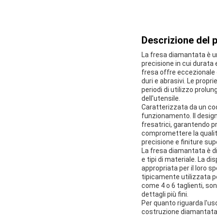
Descrizione del 
La fresa diamantata è un
precisione in cui durata
fresa offre eccezionale 
duri e abrasivi. Le prop
periodi di utilizzo prolu
dell'utensile.
Caratterizzata da un codo
funzionamento. Il design
fresatrici, garantendo p
compromettere la qualità
precisione e finiture super
La fresa diamantata è dis
e tipi di materiale. La di
appropriata per il loro 
tipicamente utilizzata p
come 4 o 6 taglienti, son
dettagli più fini.
Per quanto riguarda l'us
costruzione diamantata 