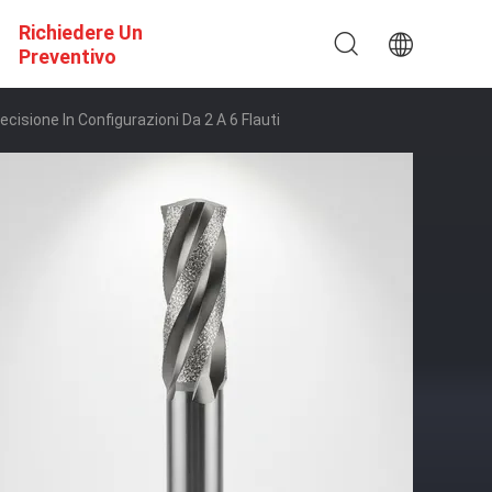
Richiedere Un
Preventivo
ecisione In Configurazioni Da 2 A 6 Flauti