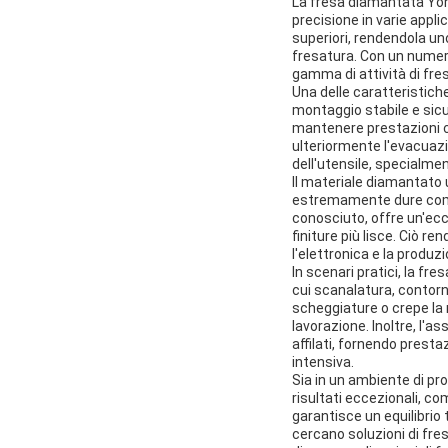
La fresa diamantata Yon
precisione in varie appli
superiori, rendendola un
fresatura. Con un numero
gamma di attività di fresa
Una delle caratteristich
montaggio stabile e sicur
mantenere prestazioni cos
ulteriormente l'evacuazio
dell'utensile, specialmen
Il materiale diamantato 
estremamente dure come 
conosciuto, offre un'ecce
finiture più lisce. Ciò r
l'elettronica e la produz
In scenari pratici, la f
cui scanalatura, contorna
scheggiature o crepe la 
lavorazione. Inoltre, l'
affilati, fornendo presta
intensiva.
Sia in un ambiente di pr
risultati eccezionali, co
garantisce un equilibrio
cercano soluzioni di fre