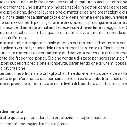
 sostanze dure che le frese convenzionali in carburo o acciaio potrebber
esa diamantata uno strumento indispensabile in settori come l'aerospaz
ia di precisione, dove la lavorazione di materiali ad alte prestazioni è di 
 di nota della fresa diamantata è che viene fornita senza alcun rives
ano sui rivestimenti per migliorare le prestazioni o prolungare la durata 
à chimica del diamante annullano la necessità di rivestimenti aggiuntivi
durre il rischio di difetti e guasti correlati al rivestimento, fornendo un
ata dell'utensile.
mantata combina l'impareggiabile durezza del materiale diamantato con
i taglienti versatili, rendendola uno strumento potente e affidabile per d
di tagliare materiali estremamente duri senza la necessità di rivestime
etto alle frese tradizionali. Sia che venga utilizzata per sgrossatura o fi
ioni superiori, precisione e longevità, garantendo che gli utenti possa
 di lavorazione.
 cercano uno strumento di taglio che offra durata, precisione e versatil
elta di prim'ordine. La sua combinazione unica di attributi la rende un
anto di produzione focalizzato su attività di fresatura ad alta precision
a diamantata
 alta qualità per una durata e prestazioni di taglio superiori
 garantisce taglienti affilati e precisi