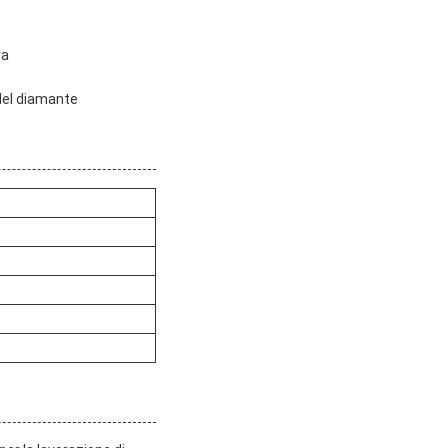
ra
 del diamante