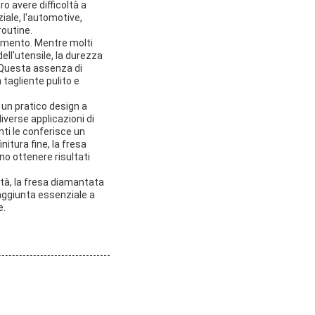
o avere difficoltà a
iale, l'automotive,
routine.
timento. Mentre molti
dell'utensile, la durezza
. Questa assenza di
 tagliente pulito e
 un pratico design a
iverse applicazioni di
nti le conferisce un
nitura fine, la fresa
no ottenere risultati
ità, la fresa diamantata
'aggiunta essenziale a
e.