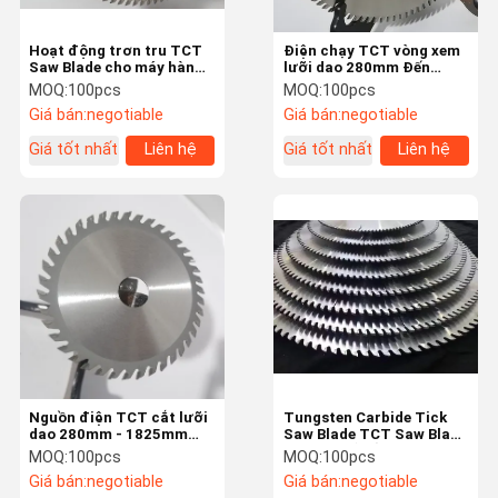
Hoạt động trơn tru TCT
Điện chạy TCT vòng xem
Saw Blade cho máy hàn
lưỡi dao 280mm Đến
và nghiền tự động
1825mm đường kính
MOQ:
100pcs
MOQ:
100pcs
Giá bán:
negotiable
Giá bán:
negotiable
Giá tốt nhất
Liên hệ
Giá tốt nhất
Liên hệ
Nguồn điện TCT cắt lưỡi
Tungsten Carbide Tick
dao 280mm - 1825mm
Saw Blade TCT Saw Blade
cho máy hàn tự động
12 inch Để cắt melamine
MOQ:
100pcs
MOQ:
100pcs
Giá bán:
negotiable
Giá bán:
negotiable