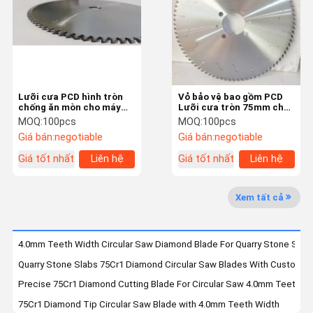
Chuyến
Kiểm Soát
Tin Tức
Các Vụ Án
Tham Quan
Chất Lượng
Nhà Máy
Lưỡi cưa PCD hình tròn
Vỏ bảo vệ bao gồm PCD
chống ăn mòn cho máy
Lưỡi cưa tròn 75mm cho
đo kích thước tấm
cắt nặng
MOQ:
100pcs
MOQ:
100pcs
Giá bán:
negotiable
Giá bán:
negotiable
Yêu Cầu Báo
Giá
Giá tốt nhất
Liên hệ
Giá tốt nhất
Liên hệ
Lưỡi cưa tròn Tct
Xem tất cả
PCD Lưỡi cưa tròn
4.0mm Teeth Width Circular Saw Diamond Blade For Quarry Stone Slab
Lưỡi kim cương kim cương
Quarry Stone Slabs 75Cr1 Diamond Circular Saw Blades With Custom Fi
Lưỡi cưa tròn công nghiệp
Precise 75Cr1 Diamond Cutting Blade For Circular Saw 4.0mm Teeth W
75Cr1 Diamond Tip Circular Saw Blade with 4.0mm Teeth Width
Máy cắt kim cương