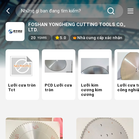
FOSHAN YONGHENG CUTTING TOOLS CO.,
LTD.
20
5.0
Nhà cung cấp xác nhận
YEARS
Lưỡi cưa tròn
PCD Lưỡi cưa
Lưỡi kim
Lưỡi cưa t
Tct
tròn
cương kim
công nghi
cương