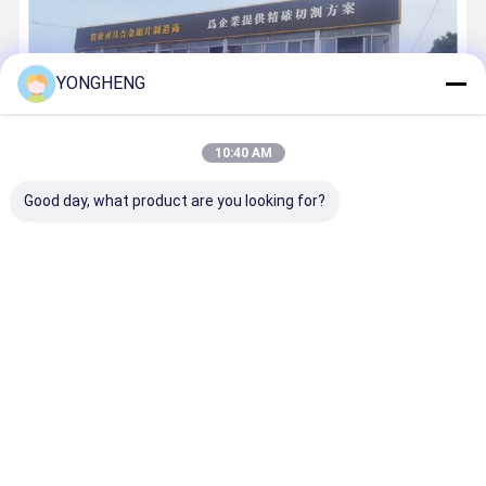
YONGHENG
10:40 AM
Good day, what product are you looking for?
Yonghengđược thành lập vào năm 2008. Kể từ khi thành lập, chúng
tôi đã liên tục tập trung vào sự phát triển sâu sắc trong lĩnh vực
lưỡi cưa,cam kết cung cấp chất lượng cao và hiệu suất cao sản
phẩm lưỡi cưa cho khách hàng trên toàn thế giới. Với nhi...
Tìm
hiểu thêm
Gọi ngay bây giờ
Tiếp xúc
Nhà
Về chúng tôi
Liên hệ với chúng tôi