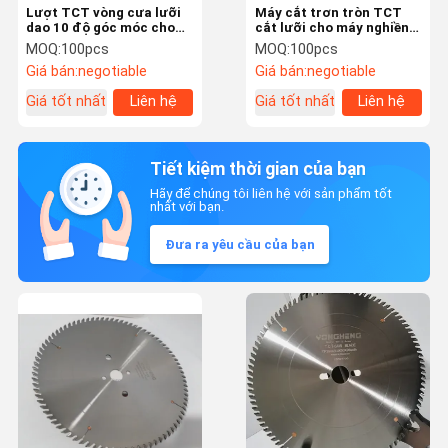
Lượt TCT vòng cưa lưỡi
Máy cắt trơn tròn TCT
dao 10 độ góc móc cho
cắt lưỡi cho máy nghiền
mục đích chung
tự động
MOQ:
100pcs
MOQ:
100pcs
Giá bán:
negotiable
Giá bán:
negotiable
Giá tốt nhất
Liên hệ
Giá tốt nhất
Liên hệ
Tiết kiệm thời gian của bạn
Hãy để chúng tôi liên hệ với sản phẩm tốt
nhất với bạn.
Đưa ra yêu cầu của bạn