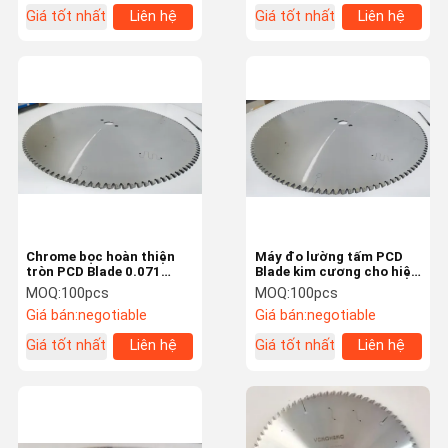
Giá tốt nhất
Liên hệ
Giá tốt nhất
Liên hệ
Chrome bọc hoàn thiện
Máy đo lường tấm PCD
tròn PCD Blade 0.071
Blade kim cương cho hiệu
Inches Kerf cho các tấm
quả hàn tần số cao
MOQ:
100pcs
MOQ:
100pcs
máy kích thước
Giá bán:
negotiable
Giá bán:
negotiable
Giá tốt nhất
Liên hệ
Giá tốt nhất
Liên hệ
Nhà
Sản Phẩm
Video
Về Chúng Tôi