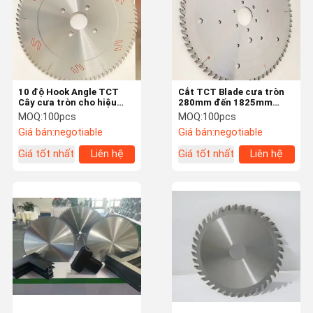
10 độ Hook Angle TCT
Cắt TCT Blade cưa tròn
Cây cưa tròn cho hiệu
280mm đến 1825mm
suất cắt nhất quán
Diameter cho sản xuất
MOQ:
100pcs
MOQ:
100pcs
kim loại
Giá bán:
negotiable
Giá bán:
negotiable
Giá tốt nhất
Liên hệ
Giá tốt nhất
Liên hệ