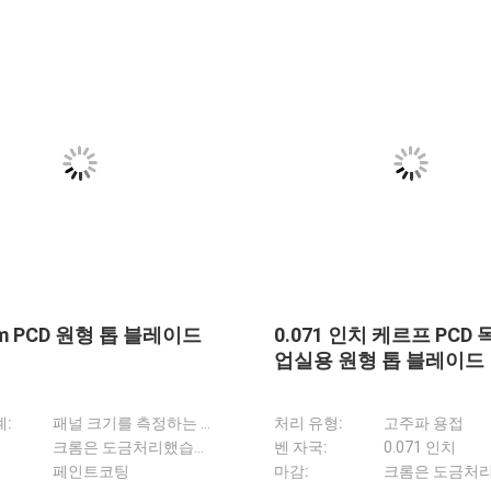
착 된 마무리 원형 PCD
보호 케이스 포함 PCD 원
 0.071 인치 패널 사이
블레이드 75mm 중량 절
계에 대한 커프
크롬은 도금처리했습니다
이 타입:
PCD 치아
대부분의 원형 톱에 적합합니다
구멍:
30, 75, 80mm
바닥 베어링 고형 탄화물 라우터 비트 산업 정밀 부드러운 절단 나무 작업
고체 탄화물 재료 고속 직변
0.071 인치
테어스스:
12
널 사이징 기계
정밀 절단 크롬 접착 PCD 원형