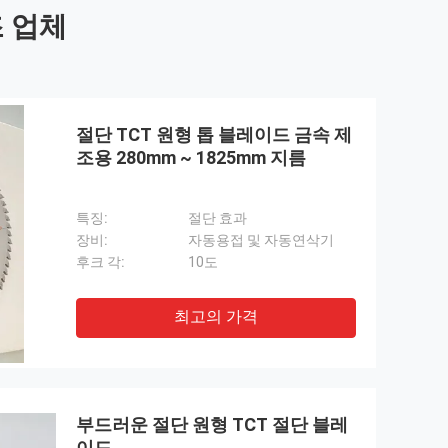
조 업체
절단 TCT 원형 톱 블레이드 금속 제
조용 280mm ~ 1825mm 지름
특징:
절단 효과
장비:
자동용접 및 자동연삭기
후크 각:
10도
최고의 가격
부드러운 절단 원형 TCT 절단 블레
이드