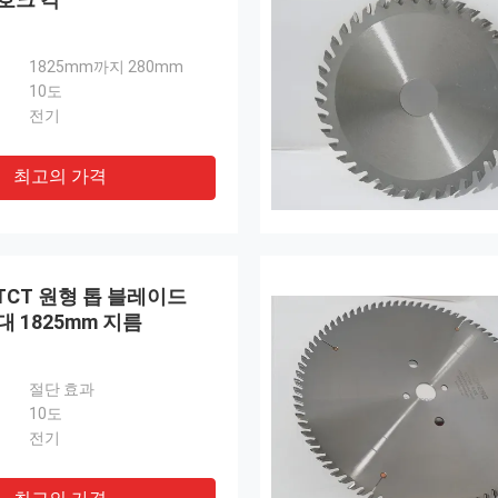
1825mm까지 280mm
10도
전기
최고의 가격
TCT 원형 톱 블레이드
대 1825mm 지름
절단 효과
10도
전기