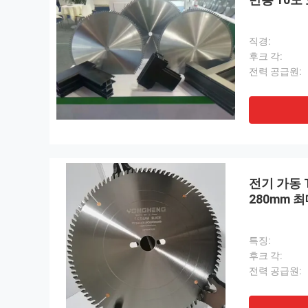
직경:
후크 각:
전력 공급원:
전기 가동 
280mm 최
특징:
후크 각:
전력 공급원: