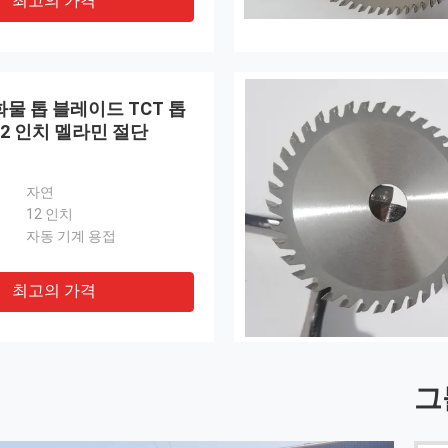
최고의 가격
물 톱 블레이드 TCT 톱
2 인치 멜라민 절단
자연
12 인치
자동 기계 용접
최고의 가격
그