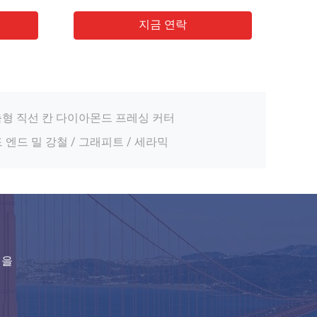
 블레이드 원형 톱 4.0mm 치아 너비
지금 연락
톱 블레이드
맞춤형 직선 칸 다이아몬드 프레싱 커터
 엔드 밀 강철 / 그래피트 / 세라믹
도구 정밀 절단을위한 부패 저항
레이드 부드러운 절단
터 지르코니아 코팅 45도 헬릭스 각
 절단용 원형 톱 블레이드
 라우터 비트
 톱 블레이드 0.071 인치 커프
임을
 블레이드 원형 톱 4.0mm 치아 너비
톱 블레이드