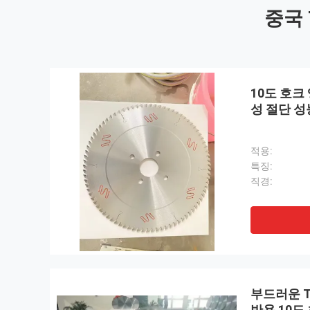
중국 
10도 호크
성 절단 성
적용:
특징:
직경:
부드러운 T
반용 10도