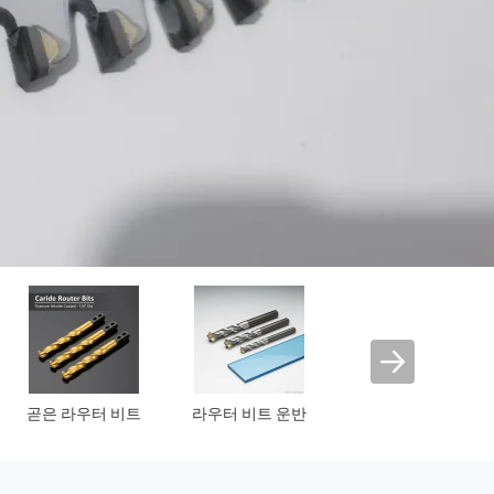
Tct 원형 톱날