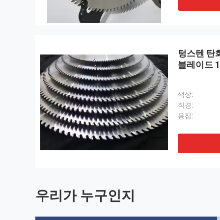
텅스텐 탄화
블레이드 1
색상:
직경:
용접:
우리가 누구인지