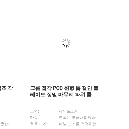
형 톱
원형 PCD 톱 블레이드 패널 사
고 주
단
이징 머신
이드 
접착
처리 유형:
고주파 용접
표면:
적용 기계:
패널 크기를 측정하는 기계
마감:
 라우터 비트
호환성:
대부분의 원형 톱에 적합합니다
벤 자국
 톱 블레이드 0.071 인치 커프