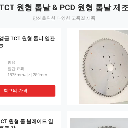
TCT 원형 톱날 & PCD 원형 톱날 제
당신을위한 다양한 고품질 제품
 앵글 TCT 원형 톱니 일관
능
범용
절단 효과
1825mm까지 280mm
최고의 가격
CT 원형 톱 블레이드 일
 호크 각