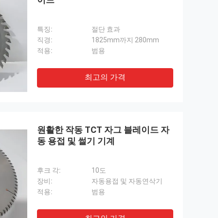
특징:
절단 효과
직경:
1825mm까지 280mm
적용:
범용
최고의 가격
원활한 작동 TCT 자그 블레이드 자
동 용접 및 썰기 기계
후크 각:
10도
장비:
자동용접 및 자동연삭기
적용:
범용