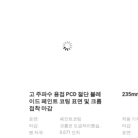
단 블
패널 사이징 기계 PCD 다이아몬
크롬 접
툴
드 블레이드 고 주파수 용접 효
블레이드
율을 위해
징 기
벤 자국:
0.071 인치
마감:
크롬은 도금처리했습니다
처리 유형:
고주파 용접
호환성:
패널 크기를 측정하는 기계
표면:
페인트코팅
벤 자국:
주파수 용접 회로 PCD 판 자루 블레이드 패