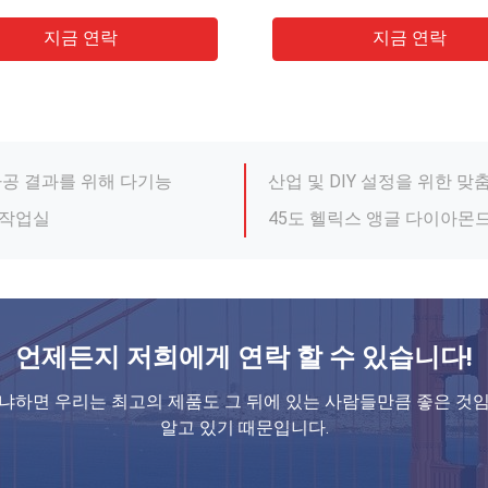
이드 채굴 석판
정밀 75Cr1 다이아몬드 절단
지금 연락
지금 연락
드
75Cr1 다이아몬드 톱 원형 
가공 결과를 위해 다기능
산업 및 DIY 설정을 위한 
 작업실
45도 헬릭스 앵글 다이아몬드
 방지 다이아몬드 밀링 커터
직선 칸 다이아몬드 프레싱 
 착용 저항
빈도 용접 PCD 원형 톱 블
드럽고 정확한 밀링
직선 칸 다이아몬드 프레싱 커
페인트 코팅 표면 PCD 중량
바닥 베어링 고형 탄화물 라우터 비트 산업 정밀 부드러운 절단 나무 작업
고체 탄화물 재료 고속 직변
언제든지 저희에게 연락 할 수 있습니다!
널 사이징 기계
정밀 절단 크롬 접착 PCD 원형
냐하면 우리는 최고의 제품도 그 뒤에 있는 사람들만큼 좋은 것
이드 채굴 석판
정밀 75Cr1 다이아몬드 절단
알고 있기 때문입니다.
드
75Cr1 다이아몬드 톱 원형 