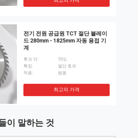
최고의 가격
전기 전원 공급원 TCT 절단 블레이
드 280mm - 1825mm 자동 용접 기
계
후크 각:
10도
특징:
절단 효과
적용:
범용
최고의 가격
들이 말하는 것