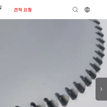
십
견적 요청