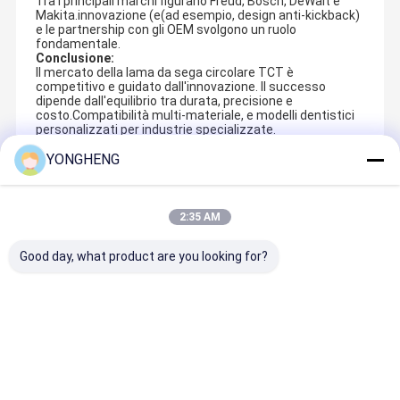
Tra i principali marchi figurano Freud, Bosch, DeWalt e
Makita.innovazione (e(ad esempio, design anti-kickback)
e le partnership con gli OEM svolgono un ruolo
fondamentale.
Conclusione:
Il mercato della lama da sega circolare TCT è
competitivo e guidato dall'innovazione. Il successo
dipende dall'equilibrio tra durata, precisione e
costo.Compatibilità multi-materiale, e modelli dentistici
personalizzati per industrie specializzate.
YONGHENG
Recommended Products
2:35 AM
Good day, what product are you looking for?
Miglior prezzo
Miglior prezzo
Miglior prezzo
Miglior pre