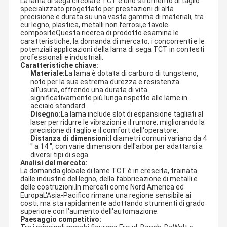
La lama di sega circolare TCT è uno strumento di taglio
specializzato progettato per prestazioni di alta
precisione e durata su una vasta gamma di materiali, tra
cui legno, plastica, metalli non ferrosi,e tavole
compositeQuesta ricerca di prodotto esamina le
caratteristiche, la domanda di mercato, i concorrenti e le
potenziali applicazioni della lama di sega TCT in contesti
professionali e industriali.
Caratteristiche chiave:
Materiale:
La lama è dotata di carburo di tungsteno,
noto per la sua estrema durezza e resistenza
all'usura, offrendo una durata di vita
significativamente più lunga rispetto alle lame in
acciaio standard.
Disegno:
La lama include slot di espansione tagliati al
laser per ridurre le vibrazioni e il rumore, migliorando la
precisione di taglio e il comfort dell'operatore.
Distanza di dimensioni:
I diametri comuni variano da 4
′′ a 14 ′′, con varie dimensioni dell'arbor per adattarsi a
diversi tipi di sega.
Analisi del mercato:
La domanda globale di lame TCT è in crescita, trainata
dalle industrie del legno, della fabbricazione di metalli e
delle costruzioni.In mercati come Nord America ed
EuropaL'Asia-Pacifico rimane una regione sensibile ai
costi, ma sta rapidamente adottando strumenti di grado
superiore con l'aumento dell'automazione.
Paesaggio competitivo: