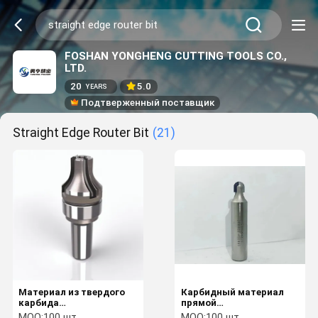
FOSHAN YONGHENG CUTTING TOOLS CO.,
LTD.
20
5.0
YEARS
Подтверженный поставщик
Straight Edge Router Bit
(21)
Материал из твердого
Карбидный материал
карбида
прямой
высокоскоростной
маршрутизаторный
MOQ:
100 шт.
MOQ:
100 шт.