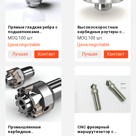
Прямые гладкие ребра с
Высокоскоростные
подшипниками
карбидные роутеры с
маршрутизатора
прямыми гладкими
MOQ:
100 шт.
MOQ:
100 шт.
промышленного класса
краями
Цена:
negotiable
Цена:
negotiable
с высокоскоростным
карбидом
Лучшая
Контакт
Лучшая
Контакт
цена
цена
Домой
Продукты
Видеозапис
О Нас
И
Промышленные
CNC фрезерный
карбидные
маршрутизатор с