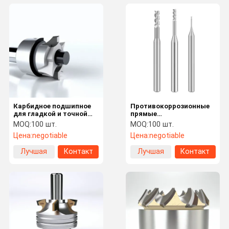
Карбидное подшипное
Противокоррозионные
для гладкой и точной
прямые
деревообработки
маршрутизаторы
MOQ:
100 шт.
MOQ:
100 шт.
Цена:
negotiable
Цена:
negotiable
Лучшая
Контакт
Лучшая
Контакт
цена
цена