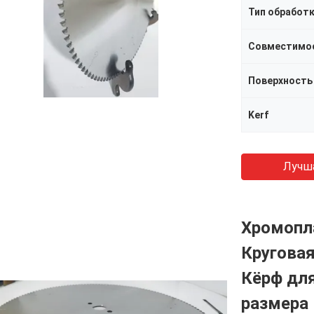
Тип обработ
Совместимо
Поверхность
Kerf
Лучш
Хромопл
Круговая
Кёрф дл
размера