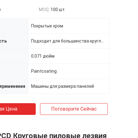
e
MOQ:
100 шт.
Покрытые хром
сть
Подходит для большинства круглых пил
0.071 дюйм
Paintcoating
применения
Машины для размера панелей
ая Цена
Поговорите Сейчас
PCD Круговые пиловые лезвия