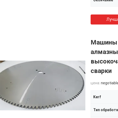
Окончание
Лучш
Машины 
алмазны
высокоч
сварки
цена:
negotiabl
Kerf
Тип обработ