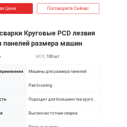
ая Цена
Поговорите Сейчас
сварки Круговые PCD лезвия
я панелей размера машин
e
MOQ:
100 шт.
применения
Машины для размера панелей
Paintcoating
сть
Подходит для большинства круглых пил
ки
Высокочастотная сварка