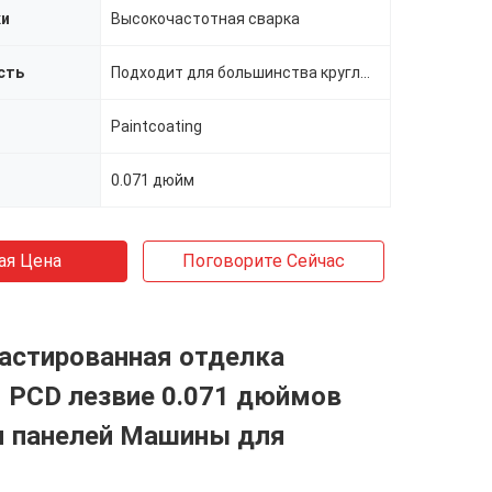
ки
Высокочастотная сварка
сть
Подходит для большинства круглых пил
Paintcoating
0.071 дюйм
ая Цена
Поговорите Сейчас
астированная отделка
 PCD лезвие 0.071 дюймов
я панелей Машины для