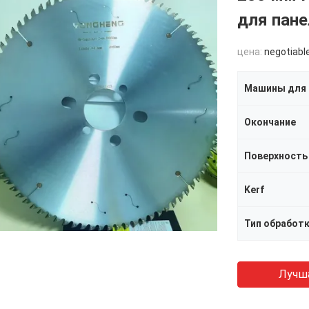
для пан
цена:
negotiabl
Машины для 
Окончание
Поверхность
Kerf
Тип обработ
Лучш