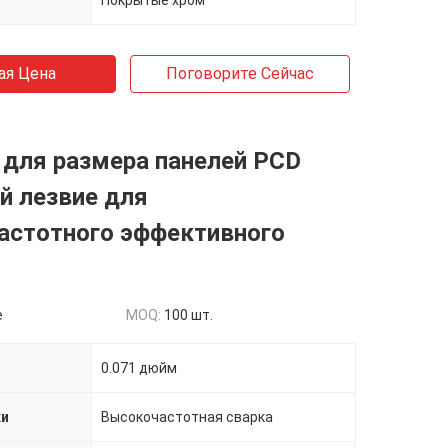
Покрытые хром
ая Цена
Поговорите Сейчас
для размера панелей PCD
й лезвие для
астотного эффективного
e
MOQ:
100 шт.
0.071 дюйм
ки
Высокочастотная сварка