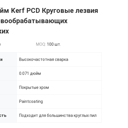
йм Kerf PCD Круговые лезвия
евообрабатывающих
ких
e
MOQ:
100 шт.
ки
Высокочастотная сварка
0.071 дюйм
Покрытые хром
Paintcoating
сть
Подходит для большинства круглых пил