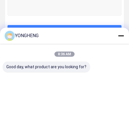
Экскурсия
Контроль
Новости
Случаи
По Заводу
Качества
Продолжать
YONGHENG
8:36 AM
Наши Категории
Запросите
Цитату
Good day, what product are you looking for?
Лезвие круглой пилы Tct
Круговые лезвия пилы PCD
Лезвие
Круговые
Бриллиантов
Промышл
круглой
лезвия пилы
ые круговые
ые кругов
Бриллиантовые круговые лезвия пилы
пилы Tct
PCD
лезвия пилы
пиловые
лезвия
Промышленные круговые пиловые лезвия
резец диаманта филируя