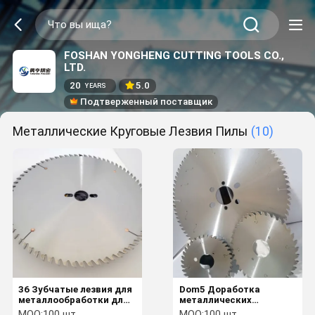
FOSHAN YONGHENG CUTTING TOOLS CO.,
LTD.
20
5.0
YEARS
Подтверженный поставщик
Металлические Круговые Лезвия Пилы
(10)
36 Зубчатые лезвия для
Dom5 Доработка
металлообработки для
металлических
тяжелых и прочных
круговых пиловых
MOQ:
100 шт.
MOQ:
100 шт.