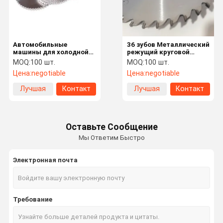
Автомобильные
36 зубов Металлический
машины для холодной
режущий круговой
пилы Металлические
лезвие TCG зубной тип с
MOQ:
100 шт.
MOQ:
100 шт.
круговые пиловые
Dom5 отделки
Цена:
negotiable
Цена:
negotiable
лезвия OEM с зубами
типа TCG
Лучшая
Контакт
Лучшая
Контакт
цена
цена
Оставьте Сообщение
Мы Ответим Быстро
Электронная почта
Домой
Продукты
Видеозапис
О Нас
Требование
И