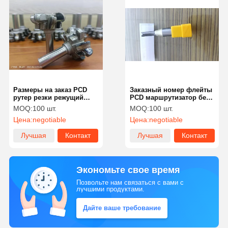
Размеры на заказ PCD
Заказный номер флейты
рутер резки режущий
PCD маршрутизатор без
край диаметр 1/4 дюйма
покрытия для точной
MOQ:
100 шт.
MOQ:
100 шт.
до 1 дюйма
обработки
Цена:
negotiable
Цена:
negotiable
Лучшая
Контакт
Лучшая
Контакт
цена
цена
Экономьте свое время
Позвольте нам связаться с вами с
лучшими продуктами.
Дайте ваше требование