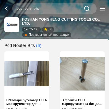
FOSHAN YONGHENG CUTTING TOOLS CO.,
LTD.
19
5.0
YEARS
Подтверженный поставщик
Pcd Router Bits
(6)
CNC-маршрутизатор PCD-
3 флейты PCD
маршрутизатор для
маршрутизатора бит для
резки и формования
CNC маршрутизатора без