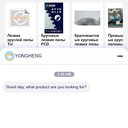
Лезвие
Круговые
Бриллиантов
Промышле
круглой пилы
лезвия пилы
ые круговые
ые кругов
Tct
PCD
лезвия пилы
пиловые
лезвия
YONGHENG
Главная
Карта
контактные
страница
сайта
данные
Карта сайта
Политика конфиденциальности
1:22 AM
Качество
Лезвие круглой пилы Tct
Китайская фабрика.Copyright
© 2025 FOSHAN YONGHENG CUTTING TOOLS CO., LTD.. All
Good day, what product are you looking for?
Rights Reserved.
Домой
Продукты
Видеозаписи
О Нас