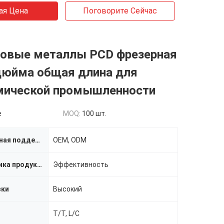
ая Цена
Поговорите Сейчас
овые металлы PCD фрезерная
 дюйма общая длина для
мической промышленности
e
MOQ:
100 шт.
индивидуальная поддержка
OEM, ODM
Характеристика продукта
Эффективность
зки
Высокий
T/T, L/C