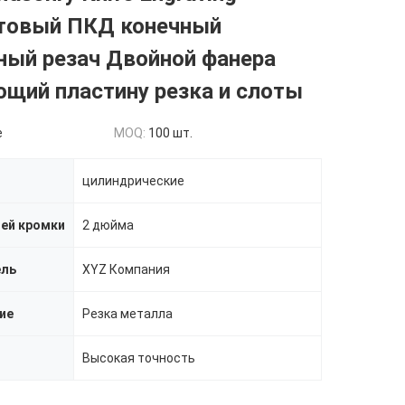
товый ПКД конечный
ный резач Двойной фанера
щий пластину резка и слоты
e
MOQ:
100 шт.
цилиндрические
ей кромки
2 дюйма
ель
XYZ Компания
ие
Резка металла
Высокая точность