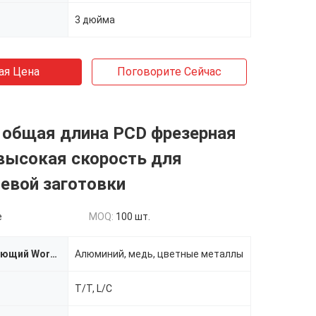
3 дюйма
ая Цена
Поговорите Сейчас
 общая длина PCD фрезерная
высокая скорость для
евой заготовки
e
MOQ:
100 шт.
Соответствующий Workpiece
Алюминий, медь, цветные металлы
T/T, L/C