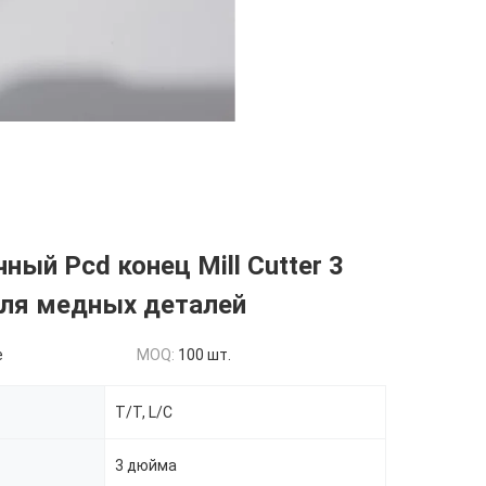
ный Pcd конец Mill Cutter 3
ля медных деталей
e
MOQ:
100 шт.
T/T, L/C
3 дюйма