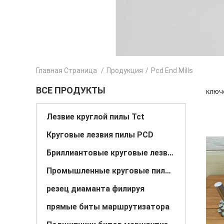
Главная Страница
/
Продукция
/
Pcd End Mills
ВСЕ ПРОДУКТЫ
ключе
Лезвие круглой пилы Tct
Круговые лезвия пилы PCD
Бриллиантовые круговые лезвия пилы
Промышленные круговые пиловые лезвия
резец диаманта филируя
прямые биты маршрутизатора