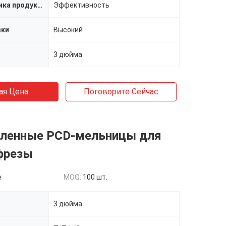
Характеристика продукта
Эффективность
зки
Высокий
3 дюйма
ая Цена
Поговорите Сейчас
енные PCD-мельницы для
фрезы
e
MOQ:
100 шт.
3 дюйма