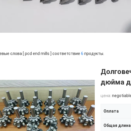
вые слова [ pcd end mills ] соответствие
6
продукты.
Долговеч
дюйма д
цена:
negotiabl
Оплата
Общая длина