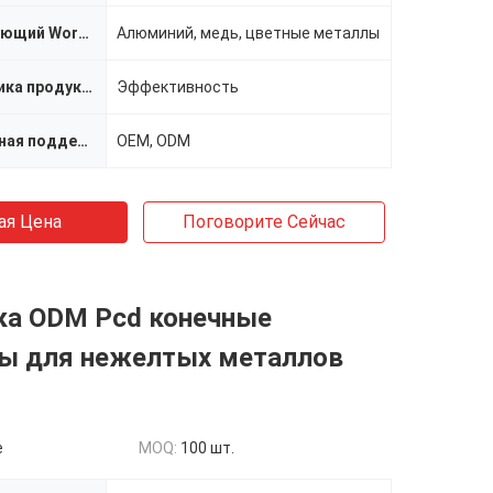
Соответствующий Workpiece
Алюминий, медь, цветные металлы
Характеристика продукта
Эффективность
индивидуальная поддержка
OEM, ODM
ая Цена
Поговорите Сейчас
ка ODM Pcd конечные
ы для нежелтых металлов
e
MOQ:
100 шт.