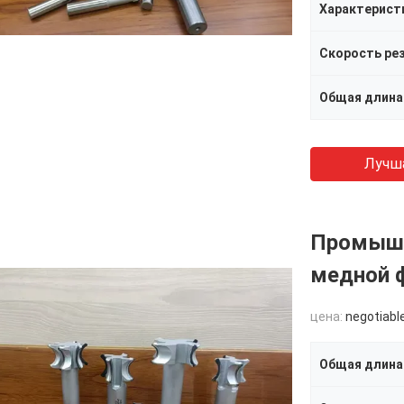
Скорость ре
Общая длина
Лучш
Промышл
медной 
цена:
negotiabl
Общая длина