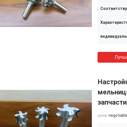
Лучш
Настрой
мельниц
запчасти
цена:
negotiabl