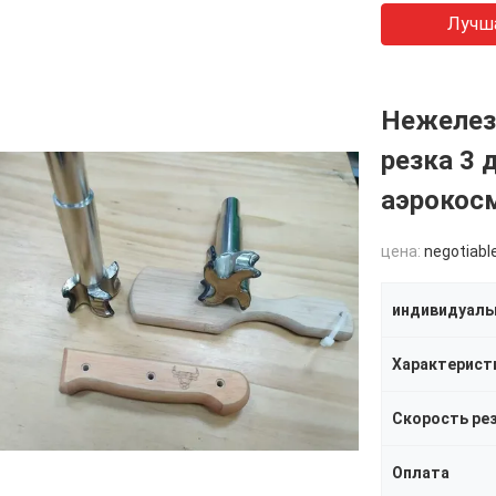
Лучш
Нежелез
резка 3
аэрокос
цена:
negotiabl
Скорость ре
Оплата