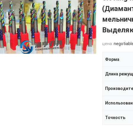
(Диаман
мельнич
Выделяю
цена:
negotiabl
Форма
Длина режущ
Производит
Использован
Точность