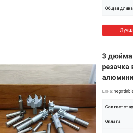
Общая длина
Лучш
3 дюйма
резачка 
алюмини
цена:
negotiabl
Оплата