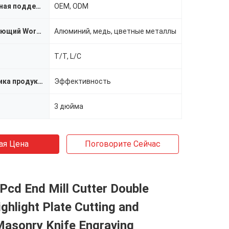
индивидуальная поддержка
OEM, ODM
Соответствующий Workpiece
Алюминий, медь, цветные металлы
T/T, L/C
Характеристика продукта
Эффективность
3 дюйма
ая Цена
Поговорите Сейчас
Pcd End Mill Cutter Double
ghlight Plate Cutting and
Masonry Knife Engraving