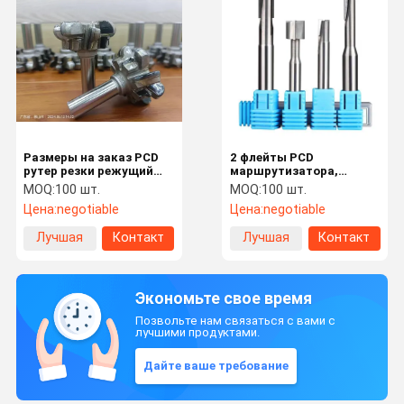
Размеры на заказ PCD
2 флейты PCD
рутер резки режущий
маршрутизатора,
край диаметр 1/4 дюйма
настроенные для
MOQ:
100 шт.
MOQ:
100 шт.
до 1 дюйма
плавного и точного
Цена:
negotiable
Цена:
negotiable
маршрутизации
Лучшая
Контакт
Лучшая
Контакт
цена
цена
Экономьте свое время
Позвольте нам связаться с вами с
лучшими продуктами.
Дайте ваше требование