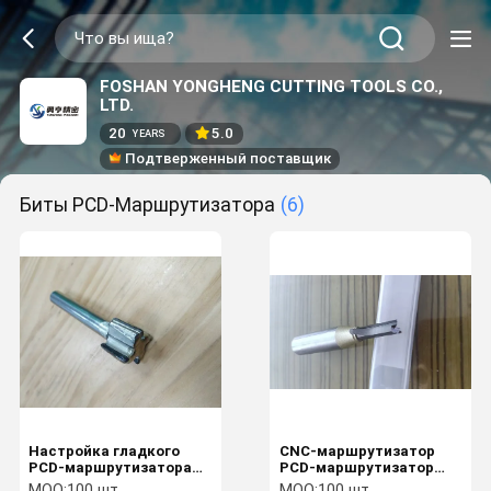
FOSHAN YONGHENG CUTTING TOOLS CO.,
LTD.
20
5.0
YEARS
Подтверженный поставщик
Биты PCD-Маршрутизатора
(6)
Настройка гладкого
CNC-маршрутизатор
PCD-маршрутизатора
PCD-маршрутизатор
Биты режущего края
для резки и формования
MOQ:
100 шт.
MOQ:
100 шт.