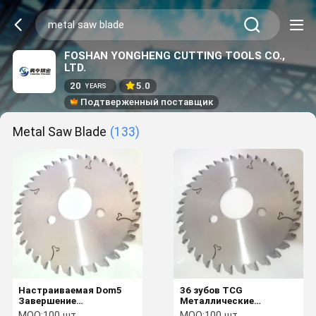
FOSHAN YONGHENG CUTTING TOOLS CO.,
LTD.
20
5.0
YEARS
Подтверженный поставщик
Metal Saw Blade
(133)
Настраиваемая Dom5
36 зубов TCG
Завершение
Металлические
металлической пилы
режущие круговые
MOQ:
100 шт.
MOQ:
100 шт.