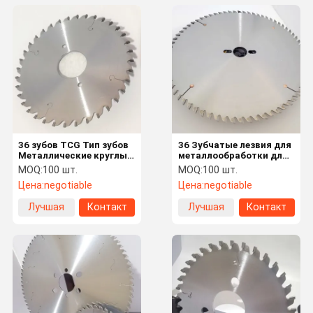
36 зубов TCG Тип зубов
36 Зубчатые лезвия для
Металлические круглые
металлообработки для
лезвия пилы с чистой и
тяжелых и прочных
MOQ:
100 шт.
MOQ:
100 шт.
гладкой отделкой
материалов
Цена:
negotiable
Цена:
negotiable
Лучшая
Контакт
Лучшая
Контакт
цена
цена