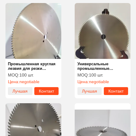
Промышленная круглая
Универсальные
лезвия для резки
промышленные
металла / древесины
круговые пиловые
MOQ:
100 шт.
MOQ:
100 шт.
лезвия с отверстием 25,4
Цена:
negotiable
Цена:
negotiable
мм или 30 мм
Лучшая
Контакт
Лучшая
Контакт
цена
цена