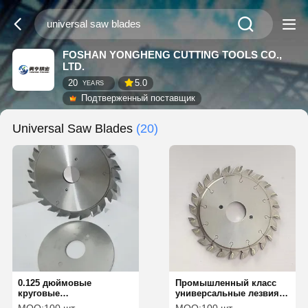
FOSHAN YONGHENG CUTTING TOOLS CO.,
LTD.
20
5.0
YEARS
Подтверженный поставщик
Universal Saw Blades
(20)
0.125 дюймовые
Промышленный класс
круговые
универсальные лезвия
универсальные лезвия
пилы износостойкие для