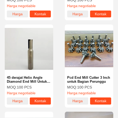
MOQ:
100 PCS
MOQ:
100 PCS
Mesin yang Optimal
Harga:
negotiable
Harga:
negotiable
Harga
Kontak
Harga
Kontak
terbaik
terbaik
45 derajat Helix Angle
Pcd End Mill Cutter 3 Inch
Diamond End Mill Untuk
untuk Bagian Perunggu
Harded Steel / Grafit /
MOQ:
100 PCS
MOQ:
100 PCS
Keramik
Harga:
negotiable
Harga:
negotiable
Harga
Kontak
Harga
Kontak
terbaik
terbaik