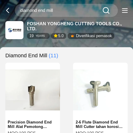
FOSHAN YONGHENG CUTTING TOOLS CO.,
LTD.
19
5.0
Diverifikasi pemasok
YEARS
Diamond End Mill
(11)
Precision Diamond End
2-6 Flute Diamond End
Mill Alat Pemotong
Mill Cutter tahan korosi
Multifungsi Untuk Hasil
untuk bengkel