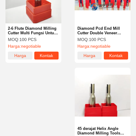
2-6 Flute Diamond Milling
Diamond Pcd End Mill
Cutter Multi Fungsi Untuk
Cutter Double Veneer
Memotong
Highlight Plate Cutting
MOQ:
100 PCS
MOQ:
100 PCS
dan Slotting Masonry
Harga:
negotiable
Harga:
negotiable
Knife Engraving
Harga
Kontak
Harga
Kontak
terbaik
terbaik
Rumah
Produk
Video
Tentang
Kami
45 derajat Helix Angle
Diamond Milling Tools