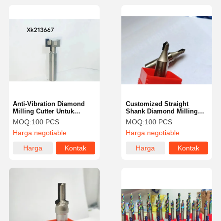
Anti-Vibration Diamond
Customized Straight
Milling Cutter Untuk
Shank Diamond Milling
Proses Pemotongan Yang
Cutter Untuk Pengaturan
MOQ:
100 PCS
MOQ:
100 PCS
Lurus Dan Tepat
Industri Dan DIY
Harga:
negotiable
Harga:
negotiable
Harga
Kontak
Harga
Kontak
terbaik
terbaik