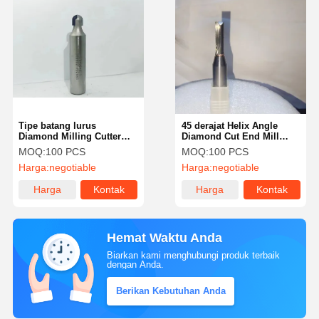
Tipe batang lurus
45 derajat Helix Angle
Diamond Milling Cutter
Diamond Cut End Mill
tahan terhadap keausan
untuk halus dan akurat
MOQ:
100 PCS
MOQ:
100 PCS
untuk pemesinan presisi
penggilingan
Harga:
negotiable
Harga:
negotiable
Harga
Kontak
Harga
Kontak
terbaik
terbaik
Hemat Waktu Anda
Biarkan kami menghubungi produk terbaik
dengan Anda.
Berikan Kebutuhan Anda