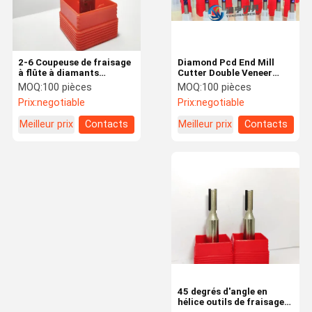
2-6 Coupeuse de fraisage
Diamond Pcd End Mill
à flûte à diamants
Cutter Double Veneer
multifonctionnelle pour
Highlight Plate Cutting
MOQ:
100 pièces
MOQ:
100 pièces
la coupe
And Slotting Masonry
Prix:
negotiable
Prix:
negotiable
Knife Engraving
Meilleur prix
Contacts
Meilleur prix
Contacts
À La Maison
Produits
Vidéos
À Propos De
Nous
45 degrés d'angle en
hélice outils de fraisage