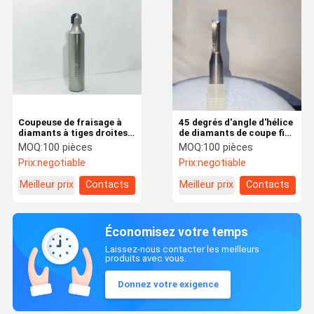
Coupeuse de fraisage à
45 degrés d'angle d'hélice
diamants à tiges droites
de diamants de coupe fin
résistante à l'usure pour
broyeur pour le fraisage
MOQ:
100 pièces
MOQ:
100 pièces
l'usinage de précision
lisse et précis
Prix:
negotiable
Prix:
negotiable
Meilleur prix
Contacts
Meilleur prix
Contacts
Économisez votre temps
Laissez-nous contacter les meilleurs
produits avec vous.
Donnez votre exigence