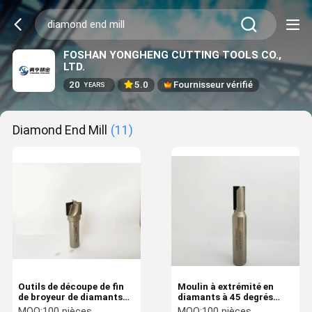
FOSHAN YONGHENG CUTTING TOOLS CO.,
LTD.
20
5.0
Fournisseur vérifié
YEARS
Diamond End Mill
(11)
Outils de découpe de fin
Moulin à extrémité en
de broyeur de diamants
diamants à 45 degrés
de précision
pour l'acier durci /
MOQ:
100 pièces
MOQ:
100 pièces