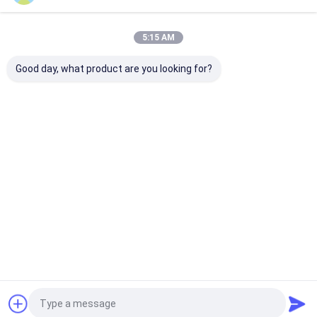
peu droit de routeur
5:15 AM
Nos Catégories
Porteur de bits de routeur
Good day, what product are you looking for?
Forgeage de bits de routeur
Lames de scie circulaire métalliques
Lames de scies acryliques
Lame de scies
Blades de scie
Lames de scie
Blées de sc
circulaire de
circulaire
circulaire à
circulaire
CTT
PCD
diamants
industriell
Bits du routeur PCD
Coupeuse de fraisage PCD
Aperçu
Au sujet de nous
Contactez-nous
Plan du site
Politique de confidentialité
Qualité
Lame de scies circulaire de CTT
Usine De Chine.Copyright
© 2026 FOSHAN YONGHENG CUTTING TOOLS CO., LTD.. All Rights
Reserved.