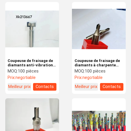
Coupeuse de fraisage de
Coupeuse de fraisage de
diamants anti-vibration
diamants à charpente
pour un processus de
droite personnalisée pour
MOQ:
100 pièces
MOQ:
100 pièces
coupe lisse et précis
les milieux industriels et
Prix:
negotiable
Prix:
negotiable
bricolage
Meilleur prix
Contacts
Meilleur prix
Contacts