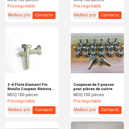
multifonctionnels pour
graphite / céramique
Prix:
negotiable
Prix:
negotiable
des résultats d'usinage
optimaux
Meilleur prix
Contacts
Meilleur prix
Contacts
2-6 Flute Diamant Fin
Coupeuse de 3 pouces
Moulin Coupeur Résistant
pour pièces de cuivre
à la corrosion Pour les
MOQ:
100 pièces
MOQ:
100 pièces
ateliers
Prix:
negotiable
Prix:
negotiable
Meilleur prix
Contacts
Meilleur prix
Contacts