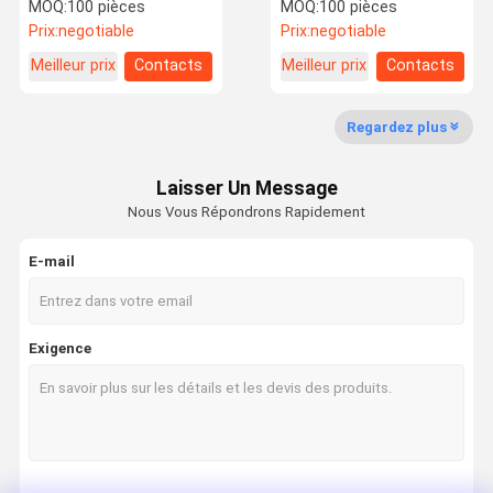
scies automatiques ou
d'argent 0,125 pouces
MOQ:
100 pièces
MOQ:
100 pièces
portables
résistante à la corrosion
Prix:
negotiable
Prix:
negotiable
Meilleur prix
Contacts
Meilleur prix
Contacts
Visite De
Contrôle De
Nouvelles
Les Affaires
L'usine
La Qualité
Regardez plus
Laisser Un Message
Nous Vous Répondrons Rapidement
Demandez
Un Devis
E-mail
Lame de scies circulaire de CTT
Exigence
Blades de scie circulaire PCD
Lames de scie circulaire à diamants
Blées de scie circulaire industrielles
Coupeuse de diamants