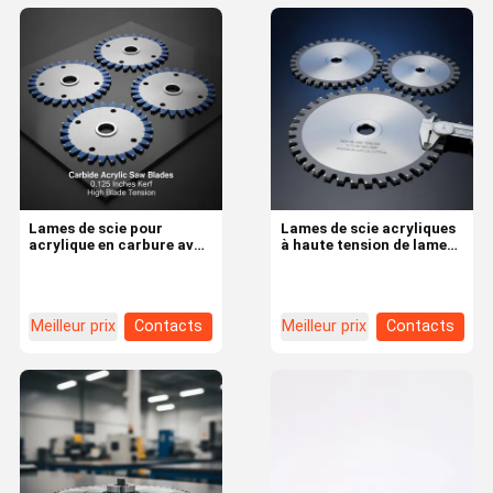
Lames de scie pour
Lames de scie acryliques
acrylique en carbure avec
à haute tension de lame
haute tension de lame et
avec une coupe de 0,125
une coupe de 0,125 pouce
pouce et un matériau en
pour une coupe de
carbure pour une coupe
précision
de précision
Meilleur prix
Contacts
Meilleur prix
Contacts