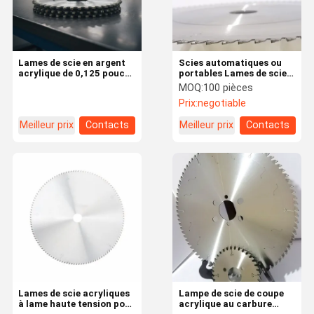
Lames de scie en argent
Scies automatiques ou
acrylique de 0,125 pouces
portables Lames de scie
de courbe et de haute
acrylique Couleur
MOQ:
100 pièces
tension de lame pour une
argentée Avec 0,125
Prix:
negotiable
coupe précise dans la
pouces de bordure
fabrication
Meilleur prix
Contacts
Meilleur prix
Contacts
À La Maison
Produits
Vidéos
À Propos De
Nous
Lames de scie acryliques
Lampe de scie de coupe
à lame haute tension pour
acrylique au carbure