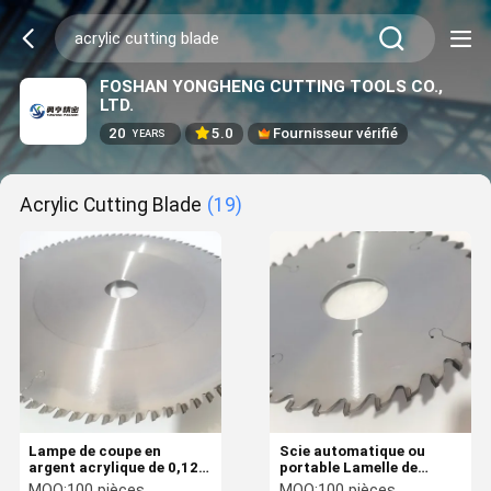
FOSHAN YONGHENG CUTTING TOOLS CO.,
LTD.
20
5.0
Fournisseur vérifié
YEARS
Acrylic Cutting Blade
(19)
Lampe de coupe en
Scie automatique ou
argent acrylique de 0,125
portable Lamelle de
pouces pour une coupe
coupe acrylique
MOQ:
100 pièces
MOQ:
100 pièces