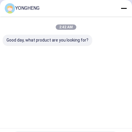
Continuer
YONGHENG
peu droit de routeur
Porteur de bits de routeur
2:42 AM
Nos Catégories
Forgeage de bits de routeur
Good day, what product are you looking for?
Lames de scie circulaire métalliques
Lames de scies acryliques
Lame de scies
Blades de scie
Lames de scie
Blées de sc
Bits du routeur PCD
circulaire de
circulaire
circulaire à
circulaire
CTT
PCD
diamants
industriell
Coupeuse de fraisage PCD
Aperçu
Au sujet de nous
Contactez-nous
Plan du site
Politique de confidentialité
Qualité
Lame de scies circulaire de CTT
Usine De Chine.Copyright