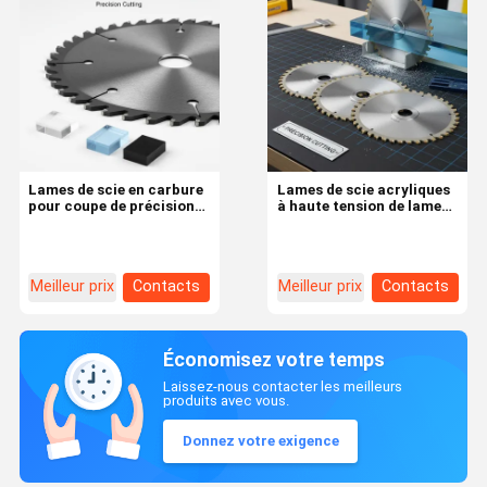
Lames de scie en carbure
Lames de scie acryliques
pour coupe de précision,
à haute tension de lame
tension de lame élevée,
avec une coupe de 0,125
0,125 pouce d'entaille
pouce et un matériau en
carbure pour une coupe
de précision
Meilleur prix
Contacts
Meilleur prix
Contacts
Économisez votre temps
Laissez-nous contacter les meilleurs
produits avec vous.
Donnez votre exigence