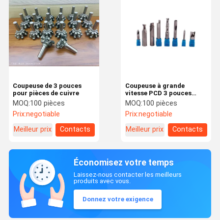
Coupeuse de 3 pouces
Coupeuse à grande
pour pièces de cuivre
vitesse PCD 3 pouces
outil de fraisage
MOQ:
100 pièces
MOQ:
100 pièces
polyvalent
Prix:
negotiable
Prix:
negotiable
Meilleur prix
Contacts
Meilleur prix
Contacts
Économisez votre temps
Laissez-nous contacter les meilleurs
produits avec vous.
Donnez votre exigence