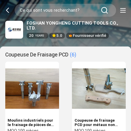
FOSHAN YONGHENG CUTTING TOOLS CO.,
LTD.
20
5.0
Fournisseur vérifié
YEARS
Coupeuse De Fraisage PCD
(6)
Moulins industriels pour
Coupeuse de fraisage
le fraisage de pièces de
PCD pour métaux non
cuivre
ferreux 3 pouces
MOQ:
100 pièces
MOQ:
100 pièces