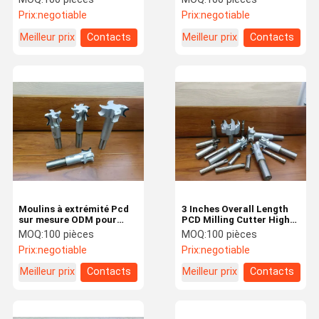
Longueur totale Pour
Prix:
negotiable
Prix:
negotiable
l'industrie aérospatiale
Meilleur prix
Contacts
Meilleur prix
Contacts
Moulins à extrémité Pcd
3 Inches Overall Length
sur mesure ODM pour
PCD Milling Cutter High
pièces de travail en
Speed For Aluminum
MOQ:
100 pièces
MOQ:
100 pièces
métaux non ferreux
Workpiece
Prix:
negotiable
Prix:
negotiable
Meilleur prix
Contacts
Meilleur prix
Contacts