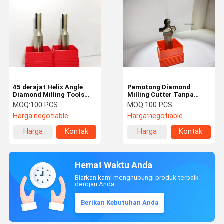
45 derajat Helix Angle
Pemotong Diamond
Diamond Milling Tools
Milling Cutter Tanpa
tahan korosi untuk
Lapisan Untuk Industri
MOQ:
100 PCS
MOQ:
100 PCS
pemotongan jangka
Konstruksi / Aerospace
Harga:
negotiable
Harga:
negotiable
panjang
Harga
Kontak
Harga
Kontak
terbaik
terbaik
Hemat Waktu Anda
Biarkan kami menghubungi produk terbaik
dengan Anda.
Berikan Kebutuhan Anda