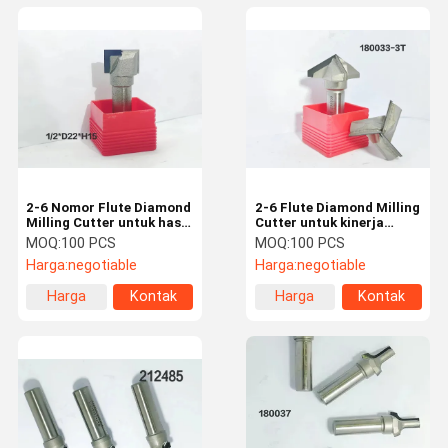
2-6 Nomor Flute Diamond
2-6 Flute Diamond Milling
Milling Cutter untuk hasil
Cutter untuk kinerja
yang halus dan akurat
penggilingan yang tepat
MOQ:
100 PCS
MOQ:
100 PCS
Harga:
negotiable
Harga:
negotiable
Harga
Kontak
Harga
Kontak
terbaik
terbaik