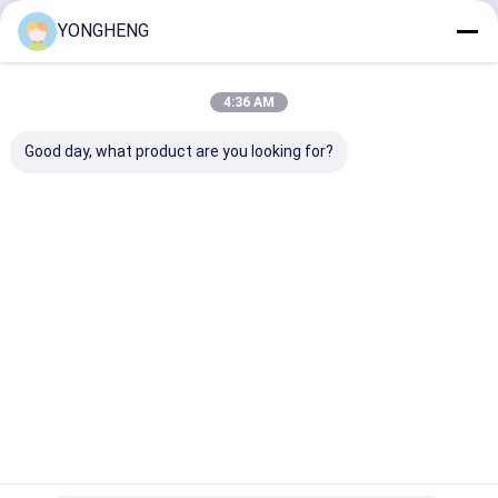
Terus
YONGHENG
Bit Router Lurus
Beras Bit Router
4:36 AM
Kategori Kami
Membentuk Bit Router
Good day, what product are you looking for?
Blades gergaji melingkar logam
Mata gergaji akrilik
Mata Gergaji
PCD pisau
Pisau gergaji
Blades ger
Bit PCD Router
Bundar Tct
gergaji
bulat berlian
lingkaran
melingkar
industri
PCD Milling Cutter
Rumah
Tentang kita
Hubungi kami
Sitemap
Kebijakan Privasi
Kualitas
Mata Gergaji Bundar Tct
Pabrik cina.Copyright © 2026