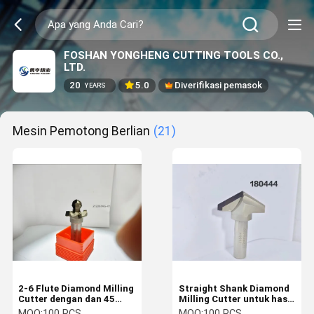
FOSHAN YONGHENG CUTTING TOOLS CO.,
LTD.
20
5.0
Diverifikasi pemasok
YEARS
Mesin Pemotong Berlian
(21)
2-6 Flute Diamond Milling
Straight Shank Diamond
Cutter dengan dan 45
Milling Cutter untuk hasil
derajat Helix Angle
mesin yang unggul dan
MOQ:
100 PCS
MOQ:
100 PCS