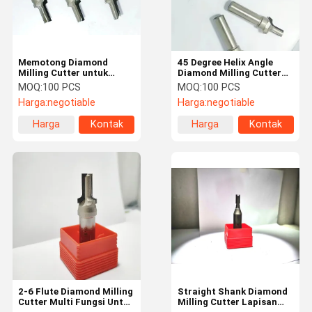
Memotong Diamond
45 Degree Helix Angle
Milling Cutter untuk
Diamond Milling Cutter
pengalaman pemotongan
dengan Teknologi Berlian
MOQ:
100 PCS
MOQ:
100 PCS
yang akurat dan halus
Canggih
Harga:
negotiable
Harga:
negotiable
Harga
Kontak
Harga
Kontak
terbaik
terbaik
Rumah
Produk
Video
Tentang
Kami
2-6 Flute Diamond Milling
Straight Shank Diamond
Cutter Multi Fungsi Untuk
Milling Cutter Lapisan