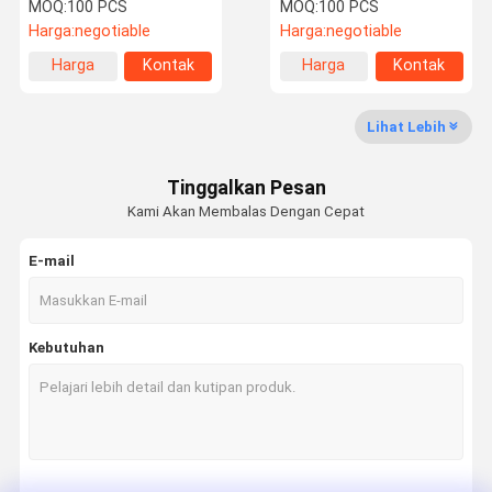
Memotong
Zirconia Dengan Sudut
MOQ:
100 PCS
MOQ:
100 PCS
Heliks 45 derajat
Harga:
negotiable
Harga:
negotiable
Harga
Kontak
Harga
Kontak
Tur Pabrik
Kontrol
Berita
Kasus-Kasus
terbaik
terbaik
Kualitas
Lihat Lebih
Tinggalkan Pesan
Kami Akan Membalas Dengan Cepat
Permintaan
Penawaran
E-mail
Mata Gergaji Bundar Tct
Kebutuhan
PCD pisau gergaji melingkar
Pisau gergaji bulat berlian
Blades gergaji lingkaran industri
Mesin pemotong berlian