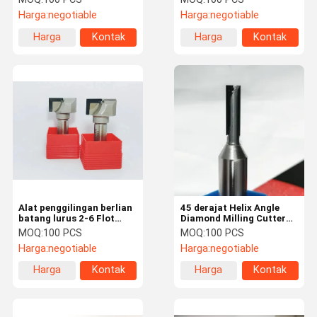
konsisten
Harga:
negotiable
Harga:
negotiable
Harga
Kontak
Harga
Kontak
terbaik
terbaik
Alat penggilingan berlian
45 derajat Helix Angle
batang lurus 2-6 Flot
Diamond Milling Cutter
untuk kinerja
Untuk Logam / Plastik /
MOQ:
100 PCS
MOQ:
100 PCS
pemotongan yang tahan
Komposit
Harga:
negotiable
Harga:
negotiable
lama
Harga
Kontak
Harga
Kontak
terbaik
terbaik