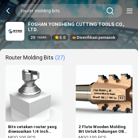
FOSHAN YONGHENG CUTTING TOOLS CO.,
LTD.
20
5.0
Diverifikasi pemasok
YEARS
Router Molding Bits
(27)
Bits cetakan router yang
2 Flute Wooden Molding
disesuaikan 1/4 Inch
Bit Untuk Dukungan OBM
Shank Support ODM
yang Disesuaikan Dan
MOQ:
100 PCS
MOQ:
100 PCS