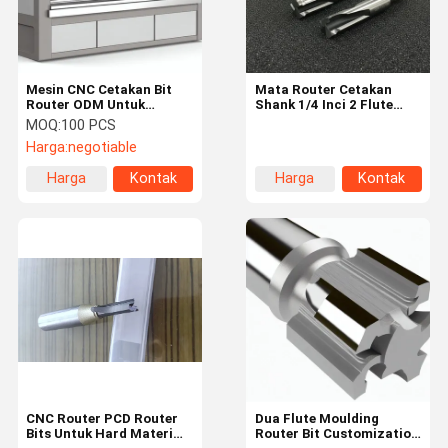
Mesin CNC Cetakan Bit
Mata Router Cetakan
Router ODM Untuk
Shank 1/4 Inci 2 Flute
Perabotan Custom Dan
dengan Kustomisasi OEM
MOQ:
100 PCS
Lemari
untuk Mesin CNC
Harga:
negotiable
Harga
Kontak
Harga
Kontak
terbaik
terbaik
Rumah
Produk
Video
Tentang
Kami
CNC Router PCD Router
Dua Flute Moulding
Bits Untuk Hard Materi
Router Bit Customization