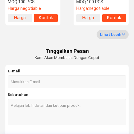
Precision Cutting dan
Untuk Mesin CNC
MOQ:
100 PCS
MOQ:
100 PCS
Shaping
Harga:
negotiable
Harga:
negotiable
Harga
Kontak
Harga
Kontak
Tur Pabrik
Kontrol
Berita
Kasus-Kasus
terbaik
terbaik
Kualitas
Lihat Lebih
Tinggalkan Pesan
Kami Akan Membalas Dengan Cepat
Permintaan
Penawaran
E-mail
Mata Gergaji Bundar Tct
Kebutuhan
PCD pisau gergaji melingkar
Pisau gergaji bulat berlian
Blades gergaji lingkaran industri
Mesin pemotong berlian