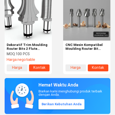
Dekoratif Trim Moulding
CNC Mesin Kompatibel
Router Bits 2 Flute
Moulding Router Bit
Dukungan OBM yang
dengan 1/4 Inch Shank
MOQ:
100 PCS
disesuaikan
dan 2 Flutes untuk
Harga:
negotiable
Precision Woodworking
Harga
Kontak
Harga
Kontak
terbaik
terbaik
Hemat Waktu Anda
Biarkan kami menghubungi produk terbaik
dengan Anda.
Berikan Kebutuhan Anda