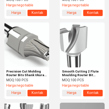
Mesin CNC
Harga:
negotiable
Harga:
negotiable
Harga
Kontak
Harga
Kontak
terbaik
terbaik
Precision Cut Molding
Smooth Cutting 2 Flute
Router Bits Shank Ukuran
Moulding Router Bit
1/4 Inch Untuk Mesin CNC
Disesuaikan Untuk Mesin
MOQ:
100 PCS
MOQ:
100 PCS
CNC
Harga:
negotiable
Harga:
negotiable
Harga
Kontak
Harga
Kontak
terbaik
terbaik