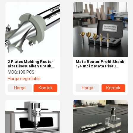
2 Flutes Molding Router
Mata Router Profil Shank
Bits Disesuaikan Untuk
1/4 Inci 2 Mata Pisau
OEM 1/4 Inch Shank Size
untuk Mesin CNC dan
MOQ:
100 PCS
Profil Kustom
Harga:
negotiable
Harga
Kontak
Harga
Kontak
terbaik
terbaik