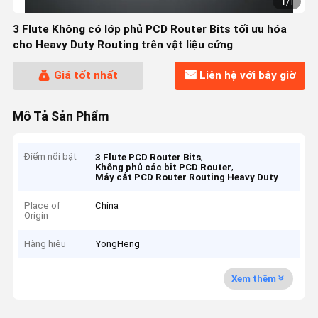
1
/
1
3 Flute Không có lớp phủ PCD Router Bits tối ưu hóa
cho Heavy Duty Routing trên vật liệu cứng
Giá tốt nhất
Liên hệ với bây giờ
Mô Tả Sản Phẩm
Điểm nổi bật
,
3 Flute PCD Router Bits
,
Không phủ các bit PCD Router
Máy cắt PCD Router Routing Heavy Duty
Place of
China
Origin
Hàng hiệu
YongHeng
Xem thêm