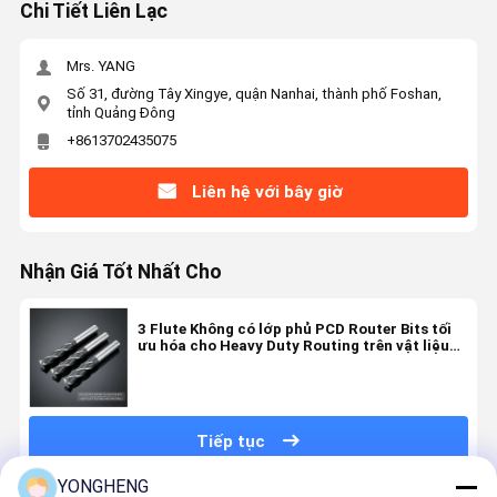
Chi Tiết Liên Lạc
Mrs. YANG
Số 31, đường Tây Xingye, quận Nanhai, thành phố Foshan,
tỉnh Quảng Đông
+8613702435075
Liên hệ với bây giờ
Nhận Giá Tốt Nhất Cho
3 Flute Không có lớp phủ PCD Router Bits tối
ưu hóa cho Heavy Duty Routing trên vật liệu
cứng
Tiếp tục
YONGHENG