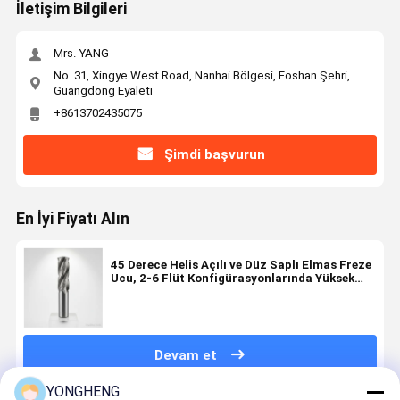
İletişim Bilgileri
Mrs. YANG
No. 31, Xingye West Road, Nanhai Bölgesi, Foshan Şehri,
Guangdong Eyaleti
+8613702435075
Şimdi başvurun
En İyi Fiyatı Alın
45 Derece Helis Açılı ve Düz Saplı Elmas Freze
Ucu, 2-6 Flüt Konfigürasyonlarında Yüksek
Hassasiyetli Kesim İçin
Devam et
YONGHENG