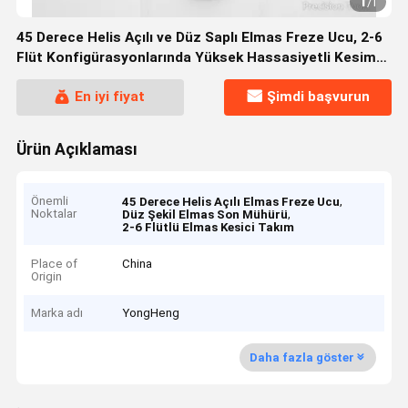
1
/
1
45 Derece Helis Açılı ve Düz Saplı Elmas Freze Ucu, 2-6
Flüt Konfigürasyonlarında Yüksek Hassasiyetli Kesim
İçin
En iyi fiyat
Şimdi başvurun
Ürün Açıklaması
Önemli
,
45 Derece Helis Açılı Elmas Freze Ucu
Noktalar
,
Düz Şekil Elmas Son Mühürü
2-6 Flütlü Elmas Kesici Takım
Place of
China
Origin
Marka adı
YongHeng
Daha fazla göster