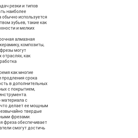
адач резки и типов
ать наиболее
а обычно используется
твом зубьев, такие как
рхности и мелких
прочная алмазная
керамику, композиты,
 фрезы могут
 отраслях, как
бработка
ремя как многие
 продления срока
ость в дополнительных
ных с покрытием,
инструмента.
 материала с
 что делает ее мощным
чрезвычайно твердые
ными фрезами.
ная фреза обеспечивает
атели смогут достичь