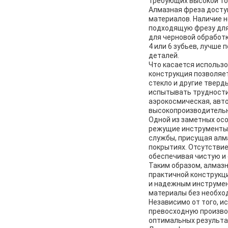
требующих высокой то
Алмазная фреза доступ
материалов. Наличие 
подходящую фрезу для 
для черновой обработк
4 или 6 зубьев, лучше
деталей.
Что касается использо
конструкция позволяе
стекло и другие твер
испытывать трудности
аэрокосмическая, авт
высокопроизводительн
Одной из заметных осо
режущие инструменты 
службы, присущая алм
покрытиях. Отсутствие
обеспечивая чистую и
Таким образом, алмаз
практичной конструкц
и надежным инструмен
материалы без необхо
Независимо от того, и
превосходную производ
оптимальных результат