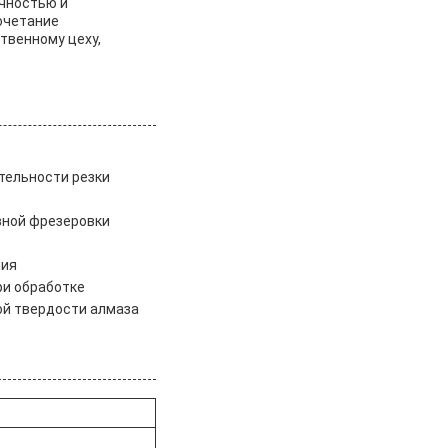
чностью и
очетание
твенному цеху,
тельности резки
авной фрезеровки
ния
ри обработке
ой твердости алмаза