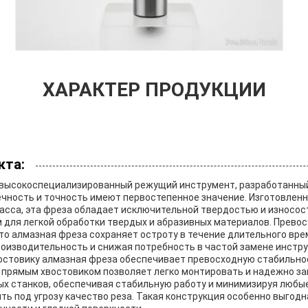
ХАРАКТЕР ПРОДУКЦИИ
кта:
 высокоспециализированный режущий инструмент, разработанны
ечность и точность имеют первостепенное значение. Изготовленн
асса, эта фреза обладает исключительной твердостью и износос
 для легкой обработки твердых и абразивных материалов. Прево
то алмазная фреза сохраняет остроту в течение длительного вре
оизводительность и снижая потребность в частой замене инстру
остовику алмазная фреза обеспечивает превосходную стабильнос
 прямым хвостовиком позволяет легко монтировать и надежно за
х станков, обеспечивая стабильную работу и минимизируя любые
ть под угрозу качество реза. Такая конструкция особенно выгодн