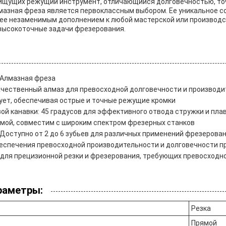
ищущих режущий инструмент, отличающийся долговечностью, то
мазная фреза является первоклассным выбором. Ее уникальное с
 ее незаменимым дополнением к любой мастерской или производс
высокоточные задачи фрезерования.
 Алмазная фреза
чественный алмаз для превосходной долговечности и производи
ует, обеспечивая острые и точные режущие кромки
вой канавки: 45 градусов для эффективного отвода стружки и пл
ямой, совместим с широким спектром фрезерных станков
 Доступно от 2 до 6 зубьев для различных применений фрезерова
еспечения превосходной производительности и долговечности п
для прецизионной резки и фрезерования, требующих превосходн
раметры:
Резка
Прямой