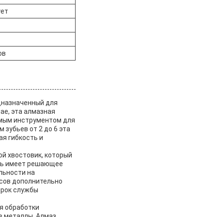
ует
ов
дназначенный для
ае, эта алмазная
имым инструментом для
зубьев от 2 до 6 эта
я гибкость и
й хвостовик, который
сть имеет решающее
льности на
усов дополнительно
срок службы
я обработки
е металлы. Алмаз,