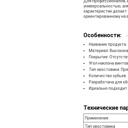
Для профессионалов, 
универсальностью, ал
характеристик делает
ориентированному на 
Особенности:
Название продукта:
Материал: Высокока
Покрытие: Отсутств
Угол наклона винто
Тип хвостовика: Пр
Количество зубьев:
Разработана для об
Идеально подходит 
Технические па
Применение
Тип хвостовика