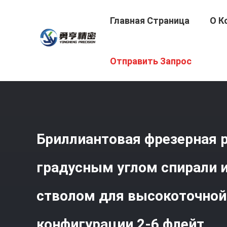
Главная Страница
О К
Главная Страница
/
Продукция
/
Резец Диаманта Фил
Отправить Запрос
Конфигурации 2-6 Флейт
Бриллиантовая фрезерная р
градусным углом спирали 
стволом для высокоточной
конфигурации 2-6 флейт