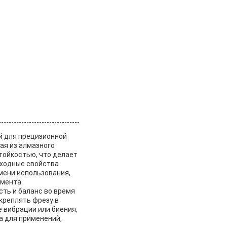
й для прецизионной
ая из алмазного
тойкостью, что делает
сходные свойства
мени использования,
мента.
ть и баланс во время
креплять фрезу в
 вибрации или биения,
а для применений,