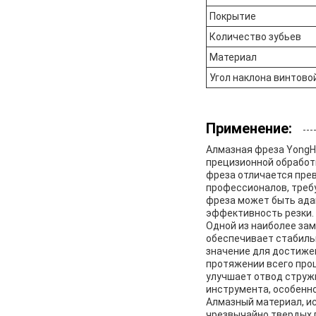
Покрытие
Количество зубьев
Материал
Угол наклона винтово
Применение:
Алмазная фреза YongH
прецизионной обработ
фреза отличается пре
профессионалов, требу
фреза может быть ада
эффективность резки.
Одной из наиболее за
обеспечивает стабиль
значение для достиже
протяжении всего проц
улучшает отвод струж
инструмента, особенн
Алмазный материал, и
чрезвычайно твердых п