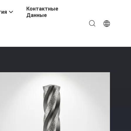
Контактные
тия
Данные
ирали И Прямым Стволом Для Высокоточной Резки В