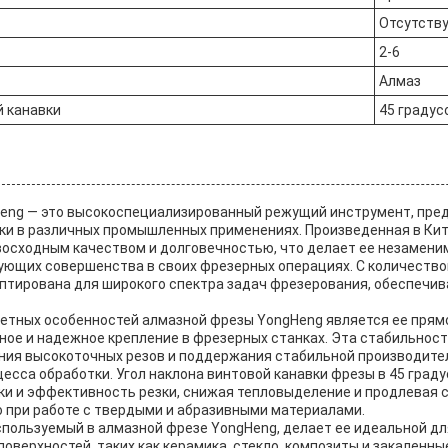
Отсутств
2-6
Алмаз
й канавки
45 градус
eng — это высокоспециализированный режущий инструмент, пре
ки в различных промышленных применениях. Произведенная в Кит
восходным качеством и долговечностью, что делает ее незамен
ющих совершенства в своих фрезерных операциях. С количеством 
птирована для широкого спектра задач фрезерования, обеспечива
метных особенностей алмазной фрезы YongHeng является ее прямо
ное и надежное крепление в фрезерных станках. Эта стабильно
ния высокоточных резов и поддержания стабильной производите
есса обработки. Угол наклона винтовой канавки фрезы в 45 град
ки и эффективность резки, снижая тепловыделение и продлевая 
о при работе с твердыми и абразивными материалами.
спользуемый в алмазной фрезе YongHeng, делает ее идеальной дл
оверхностей, таких как керамика, стекло, композиты и закаленны