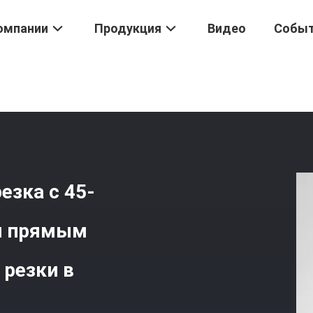
омпании
Продукция
Видео
Собы
ируя
/
Бриллиантовая Фрезерная Резка С 45-Градусным Углом Сп
езка с 45-
и прямым
 резки в