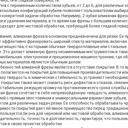
чности и гладкой поверхности.
на с переменным количеством зубьев, от 2 до 6, для различных з
нескольких конфигураций зубьев позволяет пользователям выбир
конкретной задачи обработки. Например, 2-зубая алмазная фрез
и и удаления материала, в то время как фрезы с большим количес
 подходят для чистовой обработки, требующей более гладкой пове
вания, алмазная фреза в основном предназначена для резки. Ее 
т эффективно фрезеровать широкий спектр материалов, включая 
дые вещества, с которыми обычные твердосплавные или стальные
. Это делает алмазную фрезу незаменимым инструментом в таких
омобильная, электронная и прецизионное машиностроение, где о
ых материалов является обычным делом.
бенностей алмазной фрезы является отсутствие покрытия. В то в
полагаются на покрытия для повышения производительности или
азу твердость и химическая стабильность устраняют необходим
 покрытия также может снизить риск дефектов и отказов, связан
 стабильную режущую кромку на протяжении всего срока службы 
ная фреза сочетает в себе непревзойденную твердость алмазного
ией с прямым хвостовиком и универсальными вариантами зубьев,
том для различных задач резки. Ее способность обрабатывать 
димости покрытия дает ей явное преимущество перед традицион
спользуется ли она для черновой или чистовой обработки, алмаз
ительность, точность и долговечность, гарантируя, что пользов
ов в своих проектах обработки.