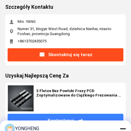
Szczegóły Kontaktu
Mrs. YANG
Numer 31, Xingye West Road, dzielnica Nanhai, miasto
Foshan, prowincja Guangdong
+8613702435075
Skontaktuj się teraz
Uzyskaj Najlepszą Cenę Za
3 Fletze Bez Powłoki Frezy PCD
Zoptymalizowane do Ciężkiego Frezowania na
Twardych Materiałach
Kontyntynuj
YONGHENG