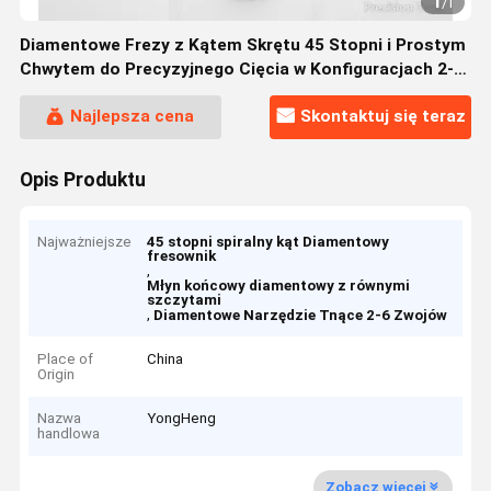
1
/
1
Diamentowe Frezy z Kątem Skrętu 45 Stopni i Prostym
Chwytem do Precyzyjnego Cięcia w Konfiguracjach 2-6
Zwojów
Najlepsza cena
Skontaktuj się teraz
Opis Produktu
Najważniejsze
45 stopni spiralny kąt Diamentowy
fresownik
,
Młyn końcowy diamentowy z równymi
szczytami
,
Diamentowe Narzędzie Tnące 2-6 Zwojów
Place of
China
Origin
Nazwa
YongHeng
handlowa
Zobacz więcej