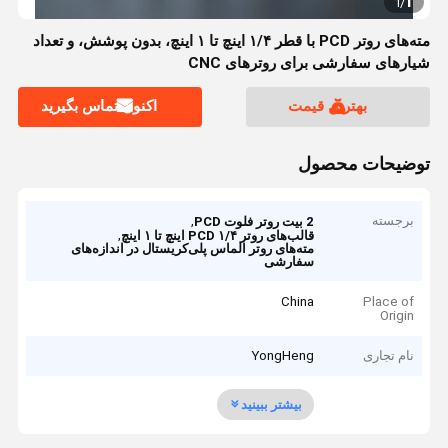
1
1
/
مته‌های روتر PCD با قطر ۱/۴ اینچ تا ۱ اینچ، بدون پوشش، و تعداد
شیارهای سفارشی برای روترهای CNC
بهترین قیمت
اکنون تماس بگیرید
توضیحات محصول
برجسته
,
2 بیت روتر فلوت PCD
,
قالب‌های روتر PCD ۱/۴ اینچ تا ۱ اینچ
مته‌های روتر الماس پلی‌کریستال در اندازه‌های
سفارشی
China
Place of
Origin
نام تجاری
YongHeng
بیشتر ببینید