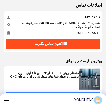
اطلاعات تماس
Mrs. YANG
شماره ۳۱، جاده ی Xingye West، ناحیه Nanhai، شهر فوشان،
استان گوانگ دونگ
+8613702435075
اکنون تماس بگیرید
بهترين قيمت رو براي
مته‌های روتر PCD با قطر ۱/۴ اینچ تا ۱ اینچ، بدون
پوشش، و تعداد شیارهای سفارشی برای روترهای CNC
ادامه هید
YONGHENG