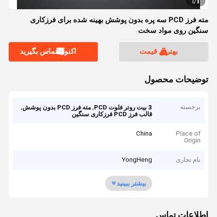
1
1
/
مته فرز PCD سه پره بدون پوشش بهینه شده برای فرزکاری
سنگین روی مواد سخت
بهترین قیمت
اکنون تماس بگیرید
توضیحات محصول
برجسته
,
,
3 بیت روتر فلوت PCD
مته فرز PCD بدون پوشش
قالب فرز PCD فرزکاری سنگین
China
Place of
Origin
نام تجاری
YongHeng
بیشتر ببینید
اطلاعات تماس