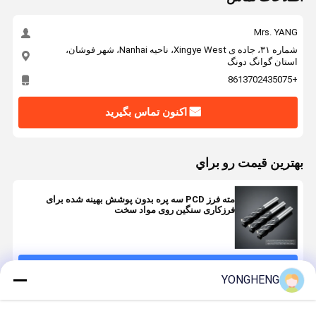
Mrs. YANG
شماره ۳۱، جاده ی Xingye West، ناحیه Nanhai، شهر فوشان،
استان گوانگ دونگ
+8613702435075
اکنون تماس بگیرید
بهترين قيمت رو براي
مته فرز PCD سه پره بدون پوشش بهینه شده برای
فرزکاری سنگین روی مواد سخت
ادامه هید
YONGHENG