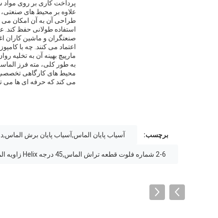
پرداخت کاری بر روی مواد س
علاوه بر محیط های صنعتی، م
طراحی آن به آن امکان می ده
استفاده طولانی حفظ کند. عد
اعتماد می کنند. چه با کامپو
مارپیچ بهینه آن به تخلیه ر
به طور کلی، مته فرز الماسه
می کند که حرفه ای ها می توا
برچسب:
آسیاب پایان الماس,آسیاب پایان برش الماس,
2-6 شماره فلوت قطعه تراش الماس,45 درجه Helix زاویه الماس پایان آسیاب برش,ابزار برش الماس از نوع شاخه مستقیم