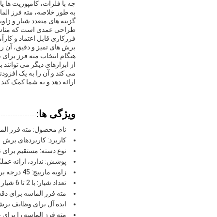
چه با فلزات، کامپوزیت ها ی
به طور خلاصه، مته فرز الم
طراحی عمدی است که مناسب ب
فرزکاری قابل اعتماد و کارآم
برش های تمیز و دقیق، آن را
هنگام انتخاب مته فرز برای ن
از ابزارهای دیگر می توانند
می کند و آن را به یک افزودن
ارائه دهد و به شما کمک کند ت
ویژگی ها:
نام محصول: مته فرز الم
کاربرد: کاربردهای برش
نوع دسته: مستقیم برای ن
پوشش: ندارد، ارائه عم
زاویه مارپیچ: 45 درجه برای تخلیه کارآمد تراشه
تعداد شیار: با 2 تا 6 شیار موجود است
مته فرز الماسه برای د
ایده آل برای وظایف برش 
مته فرز الماسه را برای 