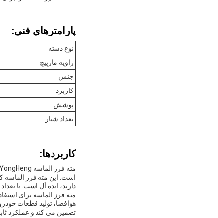
پارامترهای فنی:
نوع دسته
زاویه مارپیچ
جنس
کاربرد
پوشش
تعداد شیار
کاربردها:
است. این مته فرز الماسه ک
دارند، ایده آل است. با تعداد شیار از 2 تا 6 و زاویه مارپیچ 45 درجه، تطبیق پذیری و کارایی را در عملیات
مته فرز الماسه برای استفاده
هوافضا، تولید قطعات خودرو
تضمین می کند و عملکرد ثابت