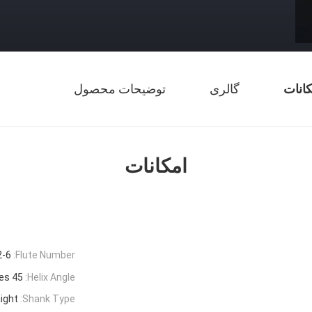
کانات
گالری
توضیحات محصول
امکانات
2-6
Flute Number:
45 Degrees
Helix Angle:
ight
Shank Type: