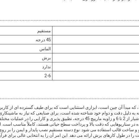
مستقیم
45 درجه
الماس
برش
ندارد
2-6
مته فرز الماسه YongHeng، که مبدأ آن چین است، ابزاری استثنایی است که برای طیف گسترده ای 
ه به دلیل دقت و دوام خود شناخته شده است، برای صنایعی که نیاز به ماشینکا
 مختلف فرزکاری ارائه می دهد.
 در سناریوهایی که دقت بالا و پرداخت سطح حیاتی هستند، کاملاً مناسب است. این 
 و ساخت قالب استفاده می شود. نوع دسته مستقیم نصب پایدار و ایمن را بر رو
 را در طول کارهای برش ارائه می دهد. این امر آن را به انتخابی عالی برای فر