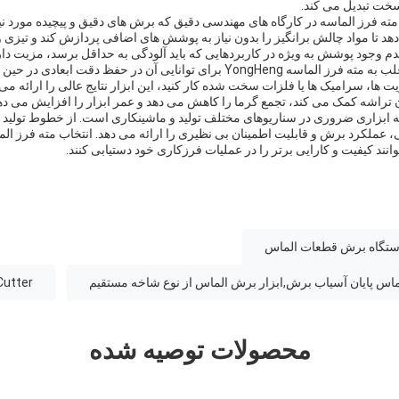
خت تبدیل می کند.
ته فرز الماسه در کارگاه های مهندسی دقیق که برش های دقیق و پیچیده مورد نیا
د تا مواد چالش برانگیز را بدون نیاز به پوشش های اضافی پردازش کند و تیزی 
م وجود پوشش به ویژه در کاربردهایی که باید آلودگی به حداقل برسد، مزیت دار
صنعتگران و ماشین کاران اغلب به مته فرز الماسه YongHeng برای توانایی آن در حفظ 
زیت ها، سرامیک ها یا فلزات سخت شده کار کنید، این ابزار نتایج عالی را ارائه می
وان تراشه کمک می کند، تجمع گرما را کاهش می دهد و عمر ابزار را افزایش می ده
 ابزاری ضروری در سناریوهای مختلف تولید و ماشینکاری است. از خطوط تولید صنع
نند کیفیت و کارایی برتر را در عملیات فرزکاری خود دستیابی کنند.
دستگاه برش قطعات الماس
Cutter
محصولات توصیه شده