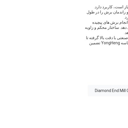
ز است، کاربرد دارد.
و راندمان برش را در طول
د.
دقت ابعادی در حین انجام برش های پیچیده
 دهد. ساختار محکم و زاویه
د.
تی با دقت بالا گرفته تا
محیط های کارگاهی تخصصی، عملکرد برش و قابلیت اطمینان بی نظیری را ارائه می دهد. انتخاب مته فرز الماسه YongHeng تضمین
Diamond End Mill 