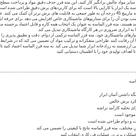
ا سایر مواد چالش برانگیز کار کنید، این مته فرز حذف دقیق مواد و پرداخت سطح 
اسه یک ابزار با کارایی بالا است که برای کاربردهای برش دقیق طراحی شده ا
گزینه های متعدد شیار و زاویه مارپیچ 45 درجه آن به طور جمعی به قابلیت های برش برتر آن کم
ودن آن را برای سناریوهای ماشینکاری خاص افزایش می دهد. برای حرفه ایانی
د هستند، مته فرز الماسه به عنوان یک انتخاب همه کاره و قابل اعتماد برجسته می 
 به ابزاری ضروری در هر کارگاه ماشینکاری تبدیل می کند.
یازهای ماشینکاری خود، مته فرز الماسه ترکیبی از دوام، دقت و تطبیق پذیری را 
 با آن رقابت کنند. طراحی متفکرانه و ترکیب مواد آن تضمین می کند که در شرای
ی ارزشمند به زرادخانه ابزار شما تبدیل می کند. به مته فرز الماسه اعتماد کنید ت
ا اهداف تولیدی خود را با اطمینان دستیابی کنید.
اسه
گه داشتن آسان ابزار
لکرد برش خالص
قت و دوام طراحی شده است
مختلف، مته فرز الماسه نتایج با کیفیتی را تضمین می کند
عملکرد برتر در عملیات فرزکاری انتخاب کنید