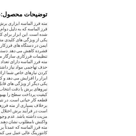
توضیحات محصول:
مته فرز الماسه ابزاری برش
فرز الماسه که به دلیل دوا
شده است. این ابزار برای کار
یکی از ویژگی های کلیدی مت
ایمن در دستگاه های فرزکاری
فشرده کاهش می دهد. دسته م
تنظیمات فرزکاری سازگار می
حذف تهاجمی مواد نیاز داشته
کردن نیازهای خاص شما ارائه
ابزار را افزایش می دهد و 
کیفیت پرداخت سطح را بهبود
قطعه کار حیاتی است. در نتی
برخلاف بسیاری از مته فرزه
است در فرآیند برش اختلال ا
مزیت داشته باشد. عدم وجود
واکنش نامطلوب نشان دهند 
مته فرز الماسه که عمدتاً 
کانتورینگ عالی عمل می کند.