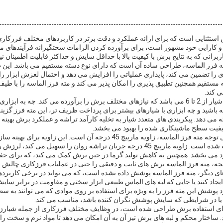
 استثنایی است که برای ارائه عملکرد و دقت برتر در کاربردهای مختلف فرزک
م و کارایی خود مشهور است، برای برآورده کردن الزامات سختگیرانه فرآیندهای
برانی که به نتایج برش با کیفیت بالا با حداقل سایش و حداکثر قابلیت اطمینان نیا
ه فرز الماسه، طراحی ساده آن است که دارای نوع دسته مستقیم می باشد. این
 را تضمین می کند، پایداری عملیاتی را افزایش می دهد و احتمال لغزش ابزار ر
ستقیم همچنین تطبیق پذیری را امکان پذیر می کند و مته فرز الماسه را با طیف
 کند.
مته فرز الماسه دارای تعداد شیار از 2 تا 6 می باشد که نیازهای مختلف برش را برآورده می کند. چه 
 باشید و چه ابزاری با شیارهای بیشتر برای پرداخت ظریف تر، این مته فرز گزینه 
 می دهد. پیکربندی های متعدد شیار به تخلیه کارآمد تراشه و عملکرد برش بهینه 
کیفیت سطح ماشینکاری شده را بهبود می بخشد.
یکی دیگر از ویژگی های قابل توجه مته فرز الماسه، زاویه مارپیچ 45 درجه آن است
نیروهای برش با دقت انتخاب شده است. زاویه مارپیچ 45 درجه جریان تراشه روان را تسهی
 می بخشد. همچنین به کاهش تولید گرما در حین برش کمک می کند، که برای حفظ
جه، مته فرز الماسه برش های ثابت و دقیقی را حتی در عملیات فرزکاری چالش بر
ای دیگر، مته فرز الماسه پوشش داده نشده است، که می تواند در برخی کاربر
یجاد کنند یا جایی که لبه های الماس طبیعی ابزار سختی و مقاومت در برابر سای
 پوشش این مته فرز را به ویژه برای استفاده بر روی موادی که می توانند به 
یا در شرایطی که سایش پوشش نگران کننده باشد، مناسب می کند.
برای استفاده برش طراحی شده است، در وظایف مختلف فرزکاری از جمله شیارزن
 ساختار محکم و لبه های برش تیز آن به آن امکان می دهد تا مواد نرم و سخت را 