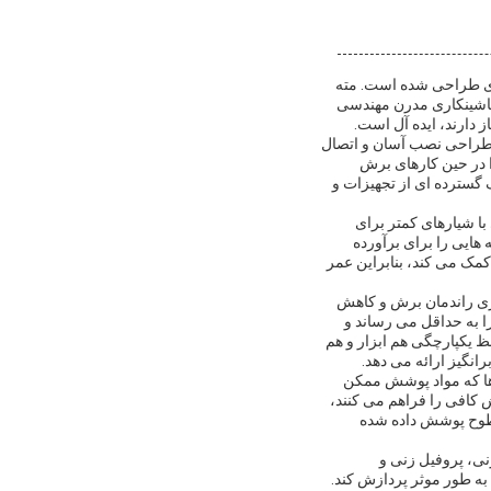
اری طراحی شده است. مته
 ماشینکاری مدرن مهندسی
ز دارند، ایده آل است.
 طراحی نصب آسان و اتصال
ا در حین کارهای برش
 گسترده ای از تجهیزات و
به ابزاری با شیارهای کمتر برای
هایی را برای برآورده
کمک می کند، بنابراین عمر
. این زاویه برای بهینه سازی راندمان برش و کاهش
ل می کند، لرزش را به حداقل می رساند و
 یکپارچگی هم ابزار و هم
انگیز ارائه می دهد.
دها که مواد پوشش ممکن
ش کافی را فراهم می کنند،
سطوح پوشش داده شده
ی، پروفیل زنی و
به طور موثر پردازش کند.