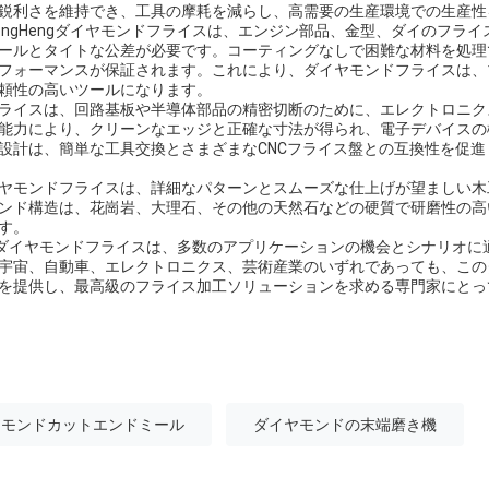
鋭利さを維持でき、工具の摩耗を減らし、高需要の生産環境での生産性
ongHengダイヤモンドフライスは、エンジン部品、金型、ダイのフラ
ールとタイトな公差が必要です。コーティングなしで困難な材料を処理
フォーマンスが保証されます。これにより、ダイヤモンドフライスは、
頼性の高いツールになります。
ライスは、回路基板や半導体部品の精密切断のために、エレクトロニク
能力により、クリーンなエッジと正確な寸法が得られ、電子デバイスの
設計は、簡単な工具交換とさまざまなCNCフライス盤との互換性を促進
ヤモンドフライスは、詳細なパターンとスムーズな仕上げが望ましい木
ンド構造は、花崗岩、大理石、その他の天然石などの硬質で研磨性の高
す。
engダイヤモンドフライスは、多数のアプリケーションの機会とシナリオ
宇宙、自動車、エレクトロニクス、芸術産業のいずれであっても、この
を提供し、最高級のフライス加工ソリューションを求める専門家にとっ
ヤモンドカットエンドミール
ダイヤモンドの末端磨き機