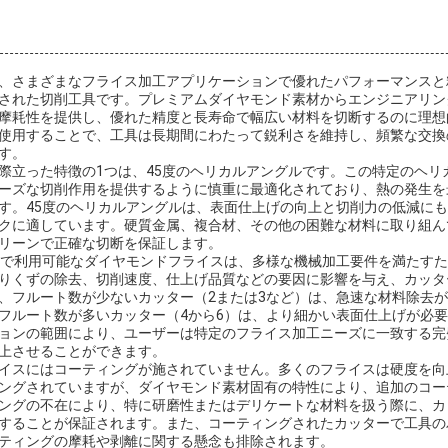
、さまざまなフライス加工アプリケーションで優れたパフォーマンスと
された切削工具です。プレミアムダイヤモンド素材からエンジニアリン
摩耗性を提供し、優れた精度と長寿命で幅広い材料を切断するのに理想
使用することで、工具は長期間にわたって鋭利さを維持し、頻繁な交換
す。
際立った特徴の1つは、45度のヘリカルアングルです。この特定のヘリ
ーズな切削作用を提供するように慎重に最適化されており、熱の発生を
す。45度のヘリカルアングルは、表面仕上げの向上と切削力の低減に
クに適しています。硬質金属、複合材、その他の困難な材料に取り組ん
リーンで正確な切断を保証します。
数で利用可能なダイヤモンドフライスは、多様な機械加工要件を満たす
りくずの除去、切削速度、仕上げ品質などの要因に影響を与え、カッタ
、フルート数が少ないカッター（2または3など）は、急速な材料除去
フルート数が多いカッター（4から6）は、より細かい表面仕上げが必
ョンの範囲により、ユーザーは特定のフライス加工ニーズに一致する完
上させることができます。
イスにはコーティングが施されていません。多くのフライスは硬度を向
ングされていますが、ダイヤモンド素材固有の特性により、追加のコー
ングの不在により、特に研磨性またはデリケートな材料を扱う際に、カ
することが保証されます。また、コーティングされたカッターで工具の
ティングの摩耗や剥離に関する懸念も排除されます。