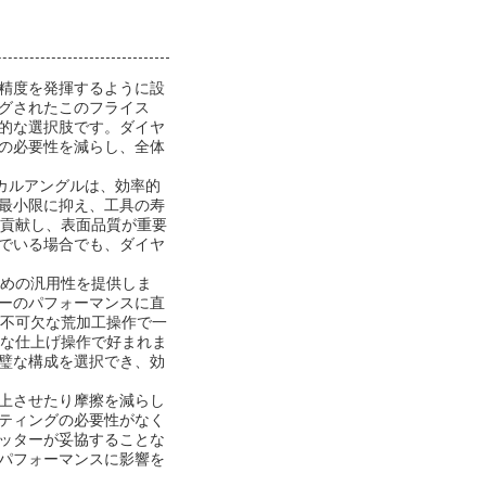
精度を発揮するように設
グされたこのフライス
的な選択肢です。ダイヤ
の必要性を減らし、全体
カルアングルは、効率的
最小限に抑え、工具の寿
も貢献し、表面品質が重要
でいる場合でも、ダイヤ
ための汎用性を提供しま
ーのパフォーマンスに直
が不可欠な荒加工操作で一
要な仕上げ操作で好まれま
璧な構成を選択でき、効
上させたり摩擦を減らし
ティングの必要性がなく
ッターが妥協することな
パフォーマンスに影響を