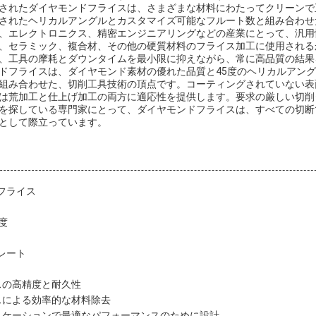
されたダイヤモンドフライスは、さまざまな材料にわたってクリーンで
されたヘリカルアングルとカスタマイズ可能なフルート数と組み合わせ
、エレクトロニクス、精密エンジニアリングなどの産業にとって、汎用
、セラミック、複合材、その他の硬質材料のフライス加工に使用される
、工具の摩耗とダウンタイムを最小限に抑えながら、常に高品質の結果
ドフライスは、ダイヤモンド素材の優れた品質と45度のヘリカルアン
組み合わせた、切削工具技術の頂点です。コーティングされていない表
は荒加工と仕上げ加工の両方に適応性を提供します。要求の厳しい切削
を探している専門家にとって、ダイヤモンドフライスは、すべての切断
として際立っています。
ドフライス
度
レート
スの高精度と耐久性
スによる効率的な材料除去
リケーションで最適なパフォーマンスのために設計