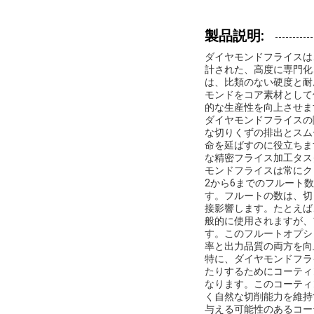
製品説明:
ダイヤモンドフライスは
計された、高度に専門化
は、比類のない硬度と耐
モンドをコア素材として
的な生産性を向上させま
ダイヤモンドフライスの
な切りくずの排出とスム
命を延ばすのに役立ちま
な精密フライス加工タス
モンドフライスは常にク
2から6までのフルート
す。フルートの数は、切
接影響します。たとえば
般的に使用されますが、
す。このフルートオプシ
率と出力品質の両方を向
特に、ダイヤモンドフラ
たりするためにコーティ
なります。このコーティ
く自然な切削能力を維持
与える可能性のあるコー