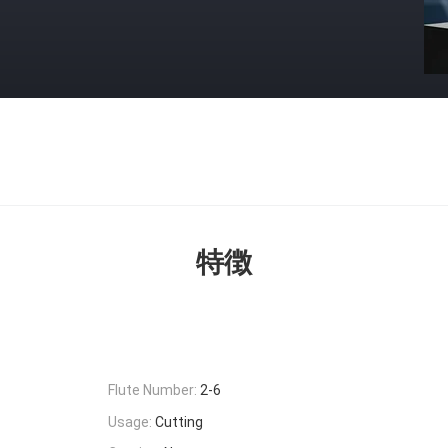
特徴
Flute Number:
2-6
Usage:
Cutting