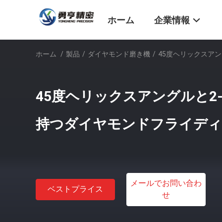
ホーム
企業情報
ホーム
/
製品
/
ダイヤモンド磨き機
/
45度ヘリックスア
45度ヘリックスアングルと2
持つダイヤモンドフライディ
メールでお問い合わ
ベストプライス
せ