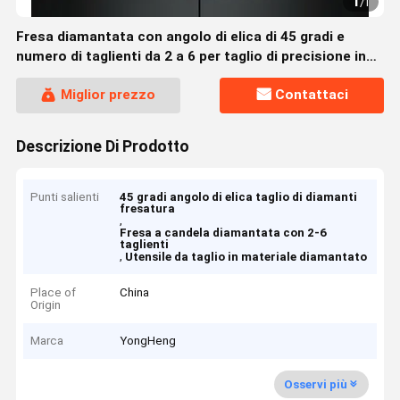
1
/
1
Fresa diamantata con angolo di elica di 45 gradi e
numero di taglienti da 2 a 6 per taglio di precisione in
materiali duri
Miglior prezzo
Contattaci
Descrizione Di Prodotto
Punti salienti
45 gradi angolo di elica taglio di diamanti
fresatura
,
Fresa a candela diamantata con 2-6
taglienti
,
Utensile da taglio in materiale diamantato
Place of
China
Origin
Marca
YongHeng
Osservi più