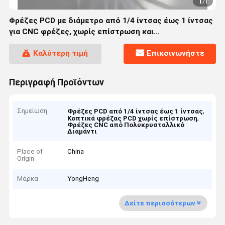
1
/
1
Φρέζες PCD με διάμετρο από 1/4 ίντσας έως 1 ίντσας
για CNC φρέζες, χωρίς επίστρωση και
προσαρμοσμένο αριθμό αυλακώσεων για κοπή
Καλύτερη τιμή
Επικοινωνήστε
ακριβείας
Περιγραφή Προϊόντων
Σημείωση
,
Φρέζες PCD από 1/4 ίντσας έως 1 ίντσας
,
Κοπτικά φρέζας PCD χωρίς επίστρωση
Φρέζες CNC από Πολυκρυσταλλικό
Διαμάντι
Place of
China
Origin
Μάρκα
YongHeng
Δείτε περισσότερων