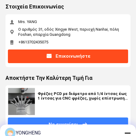
Στοιχεία Επικοινωνίας
Mrs. YANG
Ο αριθμός 31, οδός Xingye West, περιοχή Nanhai, πόλη
Foshan, επαρχία Guangdong
+8613702435075
Επικοινωνήστε
Αποκτήστε Την Καλύτερη Τιμή Για
Φρέζες PCD με διάμετρο από 1/4 ίντσας έως
1 ίντσας για CNC φρέζες, χωρίς επίστρωση
και προσαρμοσμένο αριθμό αυλακώσεων για
κοπή ακριβείας
Να συνεχίσει
YONGHENG