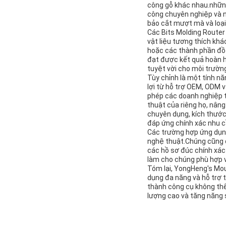
công gỗ khác nhau.những
công chuyên nghiệp và n
bảo cắt mượt mà và loại 
Các Bits Molding Router
vật liệu tương thích khá
hoặc các thành phần đồ n
đạt được kết quả hoàn 
tuyệt vời cho môi trường
Tùy chỉnh là một tính n
lợi từ hỗ trợ OEM, ODM 
phép các doanh nghiệp t
thuật của riêng họ, nân
chuyên dụng, kích thước
đáp ứng chính xác nhu c
Các trường hợp ứng dụng 
nghệ thuật.Chúng cũng đ
các hồ sơ đúc chính xá
làm cho chúng phù hợp vớ
Tóm lại, YongHeng's Mou
dụng đa năng và hỗ trợ 
thành công cụ không thể 
lượng cao và tăng năng 