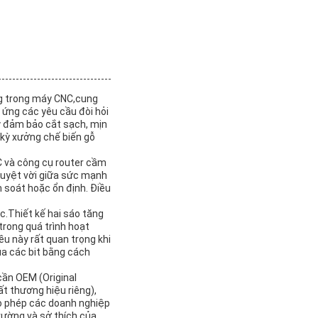
ụng trong máy CNC,cung
 ứng các yêu cầu đòi hỏi
y đảm bảo cắt sạch, mịn
 kỳ xưởng chế biến gỗ
NC và công cụ router cầm
 tuyệt vời giữa sức mạnh
m soát hoặc ổn định. Điều
c.Thiết kế hai sáo tăng
trong quá trình hoạt
ều này rất quan trọng khi
ủa các bit bằng cách
cần OEM (Original
t thương hiệu riêng),
ho phép các doanh nghiệp
rường và sở thích của