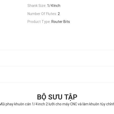
Shank Size:
1/4 Inch
Number Of Flutes:
2
Product Type:
Router Bits
BỘ SƯU TẬP
Mũi phay khuôn cán 1/4 inch 2 lưỡi cho máy CNC và làm khuôn tùy chỉn