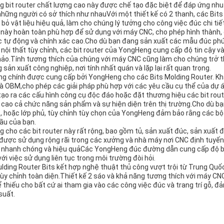
 bit router chất lượng cao này được chế tạo đặc biệt để đáp ứng nhu
hững người có sở thích như nhauVới một thiết kế có 2 thanh, các Bit
bỏ vật liệu hiệu quả, làm cho chúng lý tưởng cho công việc đúc chi tiết
 này hoàn toàn phù hợp để sử dụng với máy CNC, cho phép hình thành, 
c tự động và chính xác cao.Cho dù bạn đang sản xuất các mẫu đúc phức t
ội thất tùy chỉnh, các bit router của YongHeng cung cấp độ tin cậy và
hảo.Tính tương thích của chúng với máy CNC cũng làm cho chúng trở 
 sản xuất công nghiệp, nơi tính nhất quán và lặp lại rất quan trọng.
ăng chính được cung cấp bởi YongHeng cho các Bits Molding Router. K
và OBM,cho phép các giải pháp phù hợp với các yêu cầu cụ thể của dự 
ạo ra các cấu hình công cụ độc đáo hoặc đặt thương hiệu các bit rout
g cao cả chức năng sản phẩm và sự hiện diện trên thị trường.Cho dù bạ
, hoặc lớp phủ, tùy chỉnh tùy chọn của YongHeng đảm bảo rằng các b
ầu của bạn.
cho các bit router này rất rộng, bao gồm tủ, sản xuất đúc, sản xuất đ
ược sử dụng rộng rãi trong các xưởng và nhà máy nơi CNC định tuyến
c nhanh chóng và hiệu quảCác YongHeng đúc đường dẫn cung cấp độ bề
i việc sử dụng liên tục trong môi trường đòi hỏi.
lding Router Bits kết hợp nghệ thuật thủ công vượt trội từ Trung Quố
tùy chỉnh toàn diện.Thiết kế 2 sáo và khả năng tương thích với máy CN
thiếu cho bất cứ ai tham gia vào các công việc đúc và trang trí gỗ, đ
suất.