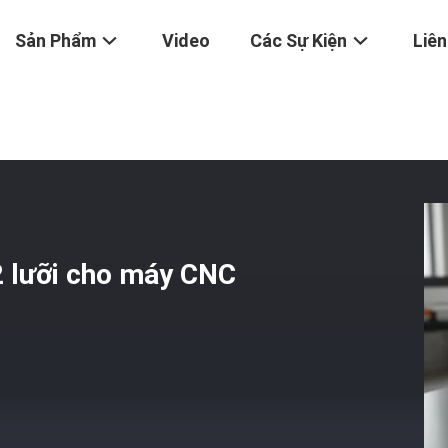
Sản Phẩm
Video
Các Sự Kiện
Liên
án 1/4 Inch 2 Lưỡi Cho Máy CNC Và Làm Khuôn Tùy Chỉnh
2 lưỡi cho máy CNC