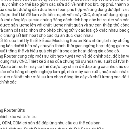
ùy chỉnh có thể bao gồm các sửa đổi về hình học bit, lớp phủ, thành p
của các bit đường dẫn đúc hoàn toàn phù hợp với ứng dụng dự định và 
 được thiết kế để làm việc liền mạch với máy CNC, được sử dụng rộng r
 và khả năng lặp lại của chúng.Bằng cách tích hợp các bit router vào c
được sản lượng lớn với chất lượng nhất quán và sự can thiệp thủ công 
 cạnh cắt sắc nhọn cho phép chúng xử lý các loại gỗ khác nhau, bao
ho chúng rất linh hoạt cho các dự án đúc khác nhau.
ốt lõi của triết lý thiết kế của Moulding Router Bits.những bit này chốn
dụng kéo dàiĐộ bền này chuyển thành thời gian ngừng hoạt động giảm và
uất tổng thể và hiệu quả chi phí trong các hoạt động gia công gỗ.
ng Router cung cấp một sự kết hợp tuyệt vời về độ chính xác, độ bền v
 dụng máy CNC.Thiết kế 2 sáo của chúng tối ưu hóa hiệu suất cắtVới h
,các bit router này có thể được tùy chỉnh để đáp ứng các nhu cầu c
các cửa hàng chuyên nghiệp làm gỗ, nhà máy sản xuất, hoặc các nhà 
outer nổi bật như một sự lựa chọn đáng tin cậy và chất lượng cao để t
chính xác.
g Router Bits
chính xác và trơn tru
M, ODM, OBM có sẵn để đáp ứng nhu cầu cụ thể của bạn