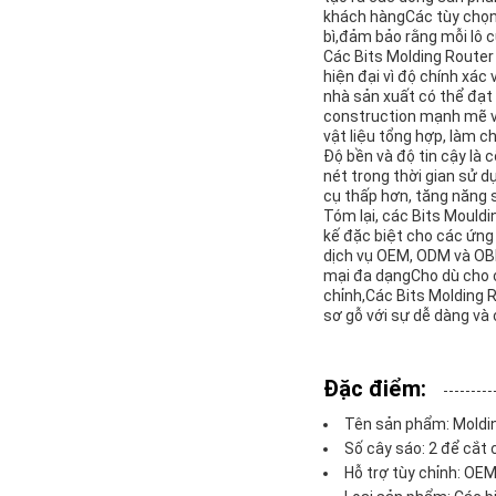
khách hàngCác tùy chọn t
bì,đảm bảo rằng mỗi lô 
Các Bits Molding Router
hiện đại vì độ chính xác
nhà sản xuất có thể đạt 
construction mạnh mẽ và
vật liệu tổng hợp, làm c
Độ bền và độ tin cậy là c
nét trong thời gian sử 
cụ thấp hơn, tăng năng s
Tóm lại, các Bits Mouldi
kế đặc biệt cho các ứng
dịch vụ OEM, ODM và OBM
mại đa dạngCho dù cho 
chỉnh,Các Bits Molding R
sơ gỗ với sự dễ dàng và 
Đặc điểm:
Tên sản phẩm: Moldin
Số cây sáo: 2 để cắt 
Hỗ trợ tùy chỉnh: OE