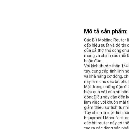
Mô tả sản phẩm:
Các Bit Molding Router 
cấp hiệu suất và độ tin
của cả thợ thủ công chu
màng và chính xác mỗi l
hoặc đúc.
Với kích thước thân 1/4 
tay, cung cấp tính linh 
và khả năng cơ động, cho
này làm cho các bit phù 
Một trong những đặc điể
hiệu quả cắt của bit bằ
độngĐiều này dẫn đến kết
làm việc với khuôn mài t
giảm thiểu sự tích tụ nh
Tùy chỉnh là một tính n
Equipment Manufacturer)
các bit router này có th
tạo ra các dòng sản phẩ