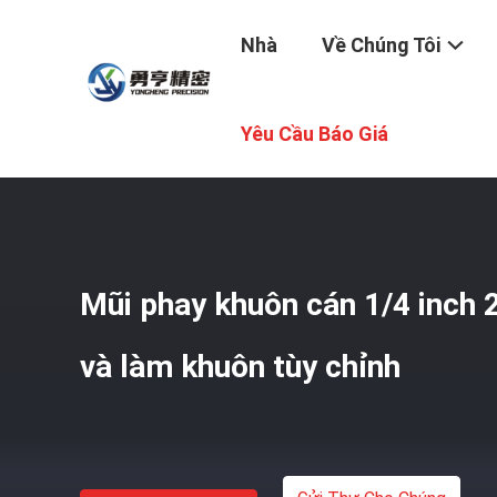
Nhà
Về Chúng Tôi
Nhà
/
Sản Phẩm
/
Xếp Các Bit Router
/
Mũi Phay Khuôn C
Yêu Cầu Báo Giá
Mũi phay khuôn cán 1/4 inch 
và làm khuôn tùy chỉnh