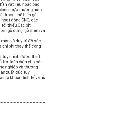
hần vật liệu hoặc bao
chiến lược thương hiệu.
ãi trong chế biến gỗ
ác hoạt động CNC, các
tối thiểu.Các bit
 gồm gỗ cứng, gỗ mềm và
g mòn và duy trì độ sắc
 chi phí thay thế công
à tùy chỉnh được thiết
ỗ trợ toàn diện cho các
ông nghiệp và thương
sản xuất đúc tùy
ạo ra khuôn tinh tế và hồ