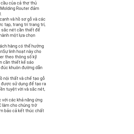
 cầu của cả thợ thủ
s Molding Router đảm
.
cạnh và hồ sơ gỗ và các
ạp, trang trí trang trí,
 sắc nét cần thiết để
thành một lựa chọn
hách hàng có thể hưởng
ánSự linh hoạt này cho
er theo thông số kỹ
n cần thiết kế sáo
ộ đúc khuôn đường dẫn
ồ nội thất và chế tạo gỗ
 được sử dụng để tạo ra
n tuyệt vời và sắc nét,
c với các khả năng ứng
C làm cho chúng trở
ảm bảo cả kết thúc chất