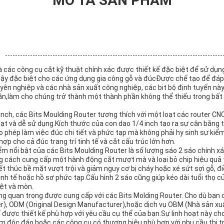
MÔ TẢ SẢN PHẨM
là các công cụ cắt kỹ thuật chính xác được thiết kế đặc biệt để sử d
 cậy đặc biệt cho các ứng dụng gia công gỗ và đúcĐược chế tạo để đáp
yên nghiệp và các nhà sản xuất công nghiệp, các bit bộ định tuyến nà
ần,làm cho chúng trở thành một thành phần không thể thiếu trong bất
inch, các Bits Moulding Router tương thích với một loạt các router C
hoạt và dễ sử dụng.Kích thước của con dao 1/4 inch tạo ra sự cân bằng
 phép làm việc đúc chi tiết và phức tạp mà không phải hy sinh sự kiể
hợp cho cả đúc trang trí tinh tế và cắt cấu trúc lớn hơn.
m nổi bật của các Bits Moulding Router là số lượng sáo 2 sáo chính xá
ng cách cung cấp một hành động cắt mượt mà và loại bỏ chip hiệu quả 
 thúc bề mặt vượt trội và giảm nguy cơ bị cháy hoặc xé sứt sợi gỗ, đi
inh tế hoặc hồ sơ phức tạp.Cấu hình 2 sáo cũng giúp kéo dài tuổi thọ c
iệt và mòn.
ăng quan trọng được cung cấp với các Bits Molding Router. Cho dù bạn 
, ODM (Original Design Manufacturer),hoặc dịch vụ OBM (Nhà sản xuấ
ể được thiết kế phù hợp với yêu cầu cụ thể của bạn.Sự linh hoạt này c
m độc đáo hoặc các công cụ có thương hiệu phù hợp với nhu cầu thị t