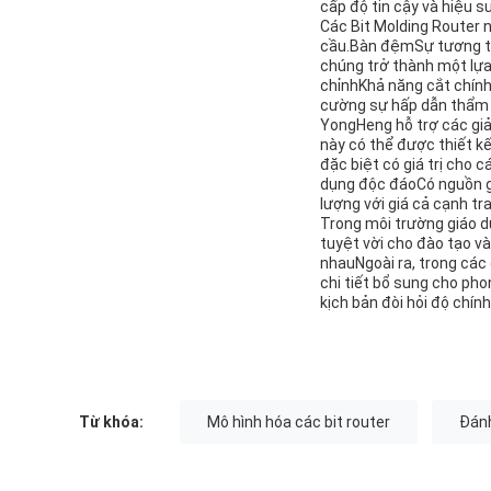
cấp độ tin cậy và hiệu 
Các Bit Molding Router n
cầu.Bàn đệmSự tương thí
chúng trở thành một lựa
chỉnhKhả năng cắt chính
cường sự hấp dẫn thẩm 
YongHeng hỗ trợ các giả
này có thể được thiết k
đặc biệt có giá trị cho
dụng độc đáoCó nguồn g
lượng với giá cả cạnh tr
Trong môi trường giáo d
tuyệt vời cho đào tạo v
nhauNgoài ra, trong các 
chi tiết bổ sung cho ph
kịch bản đòi hỏi độ chín
Từ khóa:
Mô hình hóa các bit router
Đánh