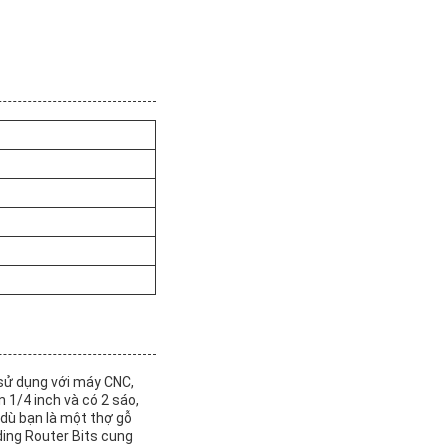
 sử dụng với máy CNC,
 1/4 inch và có 2 sáo,
 dù bạn là một thợ gỗ
ing Router Bits cung