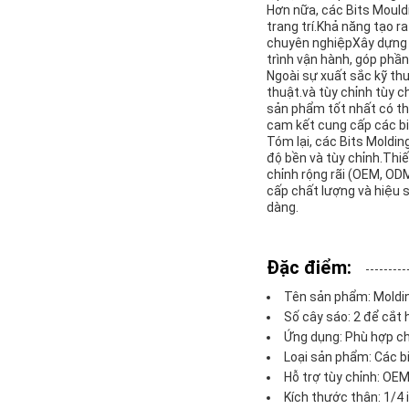
Hơn nữa, các Bits Mouldi
trang trí.Khả năng tạo 
chuyên nghiệpXây dựng m
trình vận hành, góp phầ
Ngoài sự xuất sắc kỹ thu
thuật.và tùy chỉnh tùy
sản phẩm tốt nhất có th
cam kết cung cấp các bi
Tóm lại, các Bits Moldin
độ bền và tùy chỉnh.Thiế
chỉnh rộng rãi (OEM, OD
cấp chất lượng và hiệu su
dàng.
Đặc điểm:
Tên sản phẩm: Moldin
Số cây sáo: 2 để cắt 
Ứng dụng: Phù hợp c
Loại sản phẩm: Các bi
Hỗ trợ tùy chỉnh: OE
Kích thước thân: 1/4 