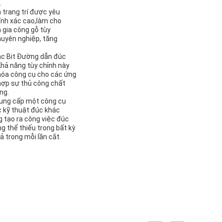
.
 trang trí được yêu
ính xác cao,làm cho
 gia công gỗ tùy
huyên nghiệp, tăng
ác Bit Đường dẫn đúc
Khả năng tùy chỉnh này
 hóa công cụ cho các ứng
hợp sự thủ công chất
ng.
 cung cấp một công cụ
 kỹ thuật đúc khác
g tạo ra công việc đúc
g thể thiếu trong bất kỳ
ả trong mỗi lần cắt.