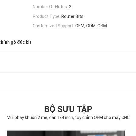
Number Of Flutes:
2
Product Type:
Router Bits
Customized Support:
OEM, ODM, OBM
hỉnh gỗ đúc bit
BỘ SƯU TẬP
Mũi phay khuôn 2 me, cán 1/4 inch, tùy chỉnh OEM cho máy CNC