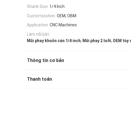
Shank Size:
1/4 Inch
Customization:
OEM, OBM
Application:
CNC Machines
Làm nổi bật:
,
,
Mũi phay khuôn cán 1/4 inch
Mũi phay 2 lưỡi
OEM tùy c
Thông tin cơ bản
Thanh toán