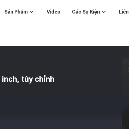
Sản Phẩm
Video
Các Sự Kiện
Liên
 Me, Cán 1/4 Inch, Tùy Chỉnh OEM Cho Máy CNC
inch, tùy chỉnh