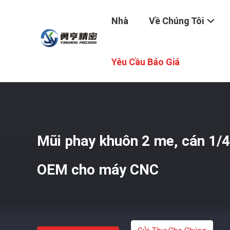
Nhà
Về Chúng Tôi
Nhà
/
Sản Phẩm
/
Xếp Các Bit Router
/
Mũi Phay Khuôn 2
Yêu Cầu Báo Giá
Mũi phay khuôn 2 me, cán 1/4 
OEM cho máy CNC