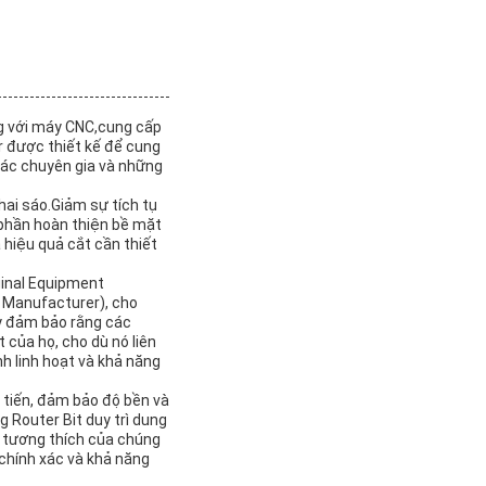
ng với máy CNC,cung cấp
er được thiết kế để cung
các chuyên gia và những
hai sáo.Giảm sự tích tụ
 phần hoàn thiện bề mặt
 hiệu quả cắt cần thiết
ginal Equipment
d Manufacturer), cho
ày đảm bảo rằng các
của họ, cho dù nó liên
nh linh hoạt và khả năng
n tiến, đảm bảo độ bền và
 Router Bit duy trì dung
ự tương thích của chúng
 chính xác và khả năng