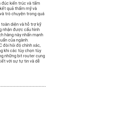
n đúc kiến trúc và tấm
c kết quả thẩm mỹ và
và trò chuyện trong quá
toàn diện và hỗ trợ kỹ
ng nhận được cấu hình
hách hàng này nhấn mạnh
huẩn của ngành.
 đòi hỏi độ chính xác,
ng khi các tùy chọn tùy
ng.những bit router cung
ết với sự tự tin và dễ