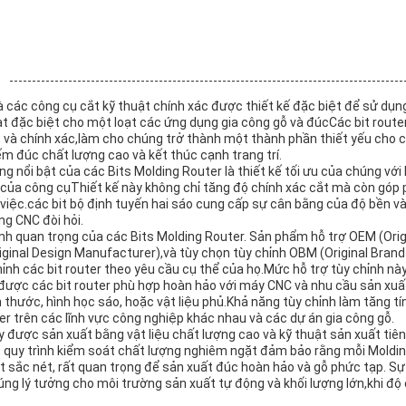
là các công cụ cắt kỹ thuật chính xác được thiết kế đặc biệt để sử dụ
oạt đặc biệt cho một loạt các ứng dụng gia công gỗ và đúcCác bit rout
 và chính xác,làm cho chúng trở thành một thành phần thiết yếu cho 
ếm đúc chất lượng cao và kết thúc cạnh trang trí.
g nổi bật của các Bits Molding Router là thiết kế tối ưu của chúng với 
họ của công cụThiết kế này không chỉ tăng độ chính xác cắt mà còn góp
việc.các bit bộ định tuyến hai sáo cung cấp sự cân bằng của độ bền và
ng CNC đòi hỏi.
ạnh quan trọng của các Bits Molding Router. Sản phẩm hỗ trợ OEM (Ori
ginal Design Manufacturer),và tùy chọn tùy chỉnh OBM (Original Bran
ỉnh các bit router theo yêu cầu cụ thể của họ.Mức hỗ trợ tùy chỉnh n
được các bit router phù hợp hoàn hảo với máy CNC và nhu cầu sản xuất 
 thước, hình học sáo, hoặc vật liệu phủ.Khả năng tùy chỉnh làm tăng tí
er trên các lĩnh vực công nghiệp khác nhau và các dự án gia công gỗ.
y được sản xuất bằng vật liệu chất lượng cao và kỹ thuật sản xuất tiê
 quy trình kiểm soát chất lượng nghiêm ngặt đảm bảo rằng mỗi Molding
t sắc nét, rất quan trọng để sản xuất đúc hoàn hảo và gỗ phức tạp. S
ng lý tưởng cho môi trường sản xuất tự động và khối lượng lớn,khi độ