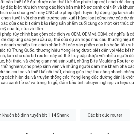
suất cần thiết để đạt được các thiết kế đúc phức tạp một cách dễ dàng
ày đặc biệt hữu ích trong các kịch bản mà hồ sơ cạnh chi tiết và khuôn
ch của chúng với máy CNC cho phép định tuyến tự động, lặp lại và ch
 chọn tuyệt vời cho môi trường sản xuất hàng loạt cũng như các dự án
 xác của các bit đảm bảo rằng sản phẩm cuối cùng có một kết thúc c
mỹ của tủ, cửa và tấm.
i pháp tùy chỉnh bao gồm các dịch vụ OEM, ODM và OBM, có nghĩa là c
ế để đáp ứng các yêu cầu cụ thể của dự án hoặc nhu cầu thương hiệu.
 các doanh nghiệp tìm cách phân biệt các sản phẩm của họ hoặc tối ưu
ốc từ Trung Quốc, thương hiệu YongHeng được biết đến với việc kết 
anh, làm cho các bit router này có thể truy cập được với nhiều người dù
ục, hội thảo, và không gian nhà sản xuất, những Bits Moulding Router
à thử nghiệm,cho phép sinh viên và những người đam mê khám phá các
dự án cải tạo và thiết kế nội thất, chúng giúp thợ thủ công nhanh chón
ong cách hiện đại và truyền thống.các YongHeng đúc đường dẫn là khôn
h xác cạnh hồ sơ và trang trí gỗ, đảm bảo tính chuyên nghiệp và hiệu qu
 khuôn bộ định tuyến bit 1 14 Shank
Các bit đúc router