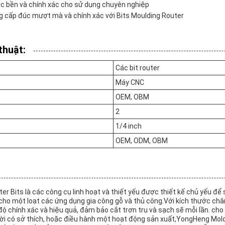
c bền và chính xác cho sử dụng chuyên nghiệp
g cấp đúc mượt mà và chính xác với Bits Moulding Router
thuật:
Các bit router
Máy CNC
OEM, OBM
2
1/4 inch
OEM, ODM, OBM
r Bits là các công cụ linh hoạt và thiết yếu được thiết kế chủ yếu để
cho một loạt các ứng dụng gia công gỗ và thủ công.Với kích thước chân
độ chính xác và hiệu quả, đảm bảo cắt trơn tru và sạch sẽ mỗi lần. cho
i có sở thích, hoặc điều hành một hoạt động sản xuất,YongHeng Mold