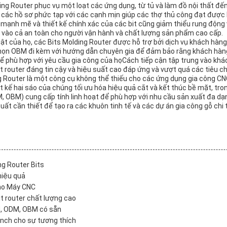
ng Router phục vụ một loạt các ứng dụng, từ tủ và làm đồ nội thất đế
ra các hồ sơ phức tạp với các cạnh mịn giúp các thợ thủ công đạt đượ
ạnh mẽ và thiết kế chính xác của các bit cũng giảm thiểu rung động 
n vào cả an toàn cho người vận hành và chất lượng sản phẩm cao cấp.
ật của họ, các Bits Molding Router được hỗ trợ bởi dịch vụ khách hàng 
 chọn OBM đi kèm với hướng dẫn chuyên gia để đảm bảo rằng khách hà
ể phù hợp với yêu cầu gia công của họCách tiếp cận tập trung vào k
t router đáng tin cậy và hiệu suất cao đáp ứng và vượt quá các tiêu c
g Router là một công cụ không thể thiếu cho các ứng dụng gia công CNC
t kế hai sáo của chúng tối ưu hóa hiệu quả cắt và kết thúc bề mặt, tro
M, OBM) cung cấp tính linh hoạt để phù hợp với nhu cầu sản xuất đa dạ
ất cần thiết để tạo ra các khuôn tinh tế và các dự án gia công gỗ chi ti
g Router Bits
hiệu quả
ho Máy CNC
t router chất lượng cao
M, ODM, OBM có sẵn
inch cho sự tương thích