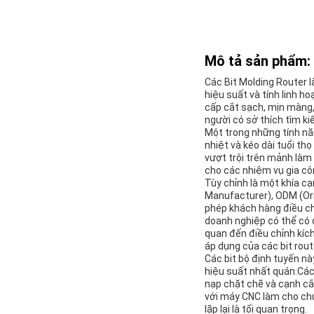
Mô tả sản phẩm:
Các Bit Molding Router 
hiệu suất và tính linh h
cấp cắt sạch, mịn màng,
người có sở thích tìm ki
Một trong những tính năn
nhiệt và kéo dài tuổi t
vượt trội trên mảnh làm 
cho các nhiệm vụ gia cô
Tùy chỉnh là một khía c
Manufacturer), ODM (Ori
phép khách hàng điều ch
doanh nghiệp có thể có 
quan đến điều chỉnh kích
áp dụng của các bit rout
Các bit bộ định tuyến nà
hiệu suất nhất quán.Các
nạp chặt chẽ và cạnh cắ
với máy CNC làm cho chú
lặp lại là tối quan trọng.