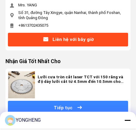
Mrs. YANG
Số 31, đường Tây Xingye, quận Nanhai, thành phố Foshan,
tỉnh Quảng Đông
+8613702435075
Liên hệ với bây giờ
Nhận Giá Tốt Nhất Cho
Lưỡi cưa tròn cắt laser TCT với 150 răng và
độ dày lưỡi cắt từ 4.5mm đến 10.5mm cho
ngành mộc
Tiếp tục
YONGHENG
Sản Phẩm Khuyến Cáo