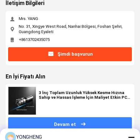
İletişim Bilgileri
Mrs. YANG
No. 31, Xingye West Road, Nanhai Bölgesi, Foshan Şehri,
Guangdong Eyaleti
+8613702435075
Şimdi başvurun
En İyi Fiyatı Alın
3 İnç Toplam Uzunluk Yüksek Kesme Hızına
Sahip ve Hassas İşleme İçin Maliyet Etkin PCD
Freze Bıçağı
Devam et
YONGHENG