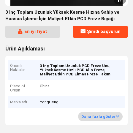
1
/
1
3 İnç Toplam Uzunluk Yüksek Kesme Hızına Sahip ve
Hassas İşleme İçin Maliyet Etkin PCD Freze Bıçağı
En iyi fiyat
Şimdi başvurun
Ürün Açıklaması
Önemli
,
3 İnç Toplam Uzunluk PCD Freze Ucu
Noktalar
,
Yüksek Kesme Hızlı PCD Alın Freze
Maliyet Etkin PCD Elmas Freze Takımı
Place of
China
Origin
Marka adı
YongHeng
Daha fazla göster