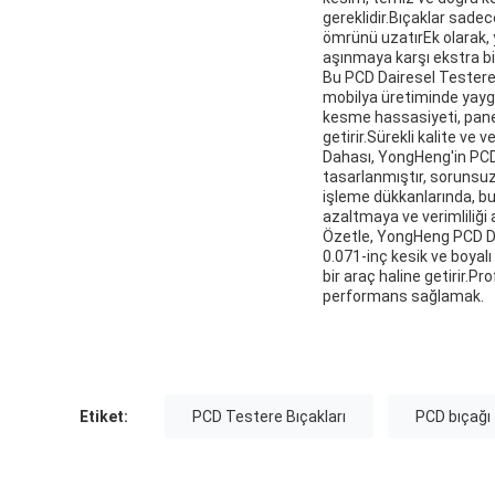
gereklidir.Bıçaklar sadec
ömrünü uzatırEk olarak, 
aşınmaya karşı ekstra b
Bu PCD Dairesel Testere 
mobilya üretiminde yaygın
kesme hassasiyeti, pane
getirir.Sürekli kalite ve v
Dahası, YongHeng'in PCD 
tasarlanmıştır, sorunsu
işleme dükkanlarında, bu 
azaltmaya ve verimliliği 
Özetle, YongHeng PCD Dai
0.071-inç kesik ve boyal
bir araç haline getirir.P
performans sağlamak.
Etiket:
PCD Testere Bıçakları
PCD bıçağı