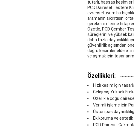
tutarlı, hassas kesimler b
PCD Dairesel Testere Kılı
evrensel uyum bu bıçakları
aramanın sıkıntısını ort
gereksinimlerine hitap e
Özetle, PCD Çember Teste
süreçlerini ve yüksek kal
daha fazla dayanıklılık 
güvenilirlik açısından öne 
doğru kesimler elde etmek
ve aşmak için tasarlanmı
Özellikleri:
Hızlı kesim için tasar
Gelişmiş Yüksek Frekan
Özellikle çoğu daires
Verimli işleme için Pa
Üstün pas dayanıklılığ
Ek koruma ve estetik 
PCD Dairesel Çakmak