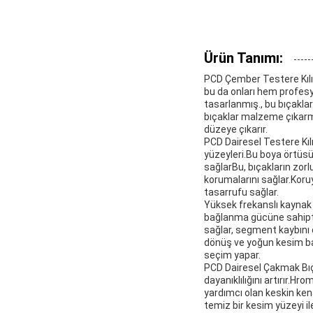
Ürün Tanımı:
PCD Çember Testere Kılıç
bu da onları hem profesyon
tasarlanmış., bu bıçakla
bıçaklar malzeme çıkarma 
düzeye çıkarır.
PCD Dairesel Testere Kılı
yüzeyleri.Bu boya örtüs
sağlarBu, bıçakların zorl
korumalarını sağlar.Koru
tasarrufu sağlar.
Yüksek frekanslı kaynak 
bağlanma gücüne sahipti
sağlar, segment kaybını 
dönüş ve yoğun kesim bas
seçim yapar.
PCD Dairesel Çakmak Bıça
dayanıklılığını artırır.
yardımcı olan keskin ken
temiz bir kesim yüzeyi i