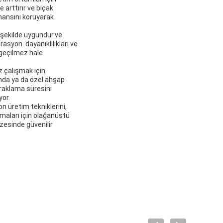
 arttırır ve bıçak
mansını koruyarak
 şekilde uygundur.ve
asyon. dayanıklılıkları ve
zgeçilmez hale
z çalışmak için
nda ya da özel ahşap
uraklama süresini
yor.
n üretim tekniklerini,
amaları için olağanüstü
azesinde güvenilir