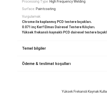
Processing Type:
High Frequency Welding
Surface:
Paintcoating
Vurgulamak:
,
Chrome ile kaplanmış PCD testere bıçakları
,
0.071 inç Kerf Elmas Dairesel Testere Kılıçları
Yüksek frekanslı kaynaklı PCD dairesel testere bıçakl
Temel bilgiler
Ödeme & teslimat koşulları
Yüksek Frekanslı Kaynak Kulla