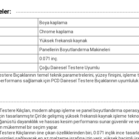
ler:
Boya kaplama
Chrome kaplama
Yüksek frekanslı kaynak
Panellerin Boyutlandırma Makineleri
0.071 inç.
Çoğu Dairesel Testere Uyumlu
stere Bıçaklarının temel teknik parametrelerini, yüzey finişini, işleme t
rformans sağlamak için PCD Dairesel Testere Bıçaklarının uyumluluk öz
estere Kılıçları, modern ahşap işleme ve panel boyutlandırma operasyo
için tasarlanmıştır.Çin'de gelişmiş yüksek frekanslı kaynak işleme teknolo
lağanüstü dayanıklılık ve hassas kesim performansı sunar.güvenilir ve v
çin mükemmel bir seçim yapar.
ere Kılıçlarının öne çıkan özelliklerinden biri, 0.071 inçlik ince tasar
simleri sağlayarak en az malzeme israfına izin verir, yüksek hacimli üre