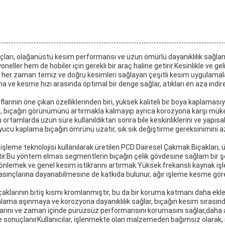
ları, olağanüstü kesim performansı ve uzun ömürlü dayanıklılık sağlam
eller hem de hobiler için gerekli bir araç haline getirir.Kesinlikle ve ge
r her zaman temiz ve doğru kesimleri sağlayan çeşitli kesim uygulama
ve kesme hızı arasında optimal bir denge sağlar, atıkları en aza indirer
flarının öne çıkan özelliklerinden biri, yüksek kaliteli bir boya kaplamas
ü, bıçağın görünümünü artırmakla kalmayıp ayrıca korozyona karşı mü
u ortamlarda uzun süre kullanıldıktan sonra bile keskinliklerini ve yapısal
yucu kaplama bıçağın ömrünü uzatır, sık sık değiştirme gereksinimini a
işleme teknolojisi kullanılarak üretilen PCD Dairesel Çakmak Bıçakları,
r.Bu yöntem elmas segmentlerin bıçağın çelik gövdesine sağlam bir şe
önlemek ve genel kesim istikrarını artırmak.Yüksek frekanslı kaynak işle
ınçlarına dayanabilmesine de katkıda bulunur, ağır işleme kesme görevle
klarının bitiş kısmı kromlanmıştır, bu da bir koruma katmanı daha ekler
Hromlama aşınmaya ve korozyona dayanıklılık sağlar, bıçağın kesim sıras
arını ve zaman içinde pürüzsüz performansını korumasını sağlar,daha a
le sonuçlanırKullanıcılar, işlenmekte olan malzemeden bağımsız olarak