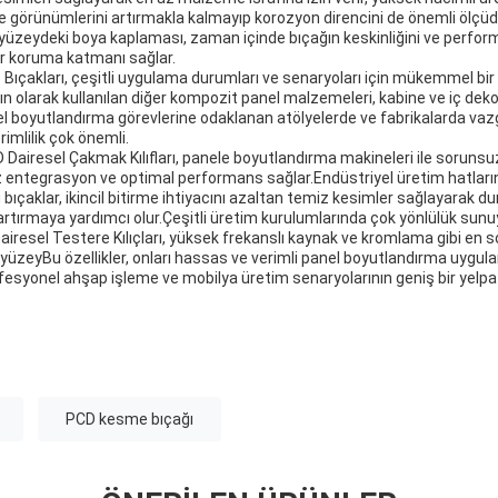
e görünümlerini artırmakla kalmayıp korozyon direncini de önemli ölçüde
yüzeydeki boya kaplaması, zaman içinde bıçağın keskinliğini ve perfor
ir koruma katmanı sağlar.
Bıçakları, çeşitli uygulama durumları ve senaryoları için mükemmel bir
 olarak kullanılan diğer kompozit panel malzemeleri, kabine ve iç dekor
l boyutlandırma görevlerine odaklanan atölyelerde ve fabrikalarda va
erimlilik çok önemli.
Dairesel Çakmak Kılıfları, panele boyutlandırma makineleri ile sorunsu
z entegrasyon ve optimal performans sağlar.Endüstriyel üretim hatları
bıçaklar, ikincil bitirme ihtiyacını azaltan temiz kesimler sağlayarak d
artırmaya yardımcı olur.Çeşitli üretim kurulumlarında çok yönlülük sunu
resel Testere Kılıçları, yüksek frekanslı kaynak ve kromlama gibi en so
ı yüzeyBu özellikler, onları hassas ve verimli panel boyutlandırma uygul
rofesyonel ahşap işleme ve mobilya üretim senaryolarının geniş bir yelp
PCD kesme bıçağı