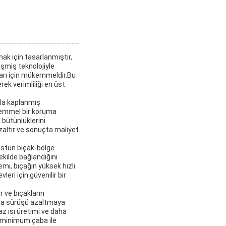
ak için tasarlanmıştır,
lişmiş teknolojiyle
ları için mükemmeldir.Bu
ek verimliliği en üst
ıyla kaplanmış
kemmel bir koruma
 bütünlüklerini
zaltır ve sonuçta maliyet
 üstün bıçak-bölge
kilde bağlandığını
mi, bıçağın yüksek hızlı
ri için güvenilir bir
 ve bıçakların
ında sürüşü azaltmaya
z ısı üretimi ve daha
, minimum çaba ile