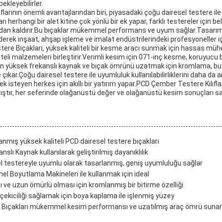
ekleyebilirler.
flarının önemli avantajlarından biri, piyasadaki çoğu dairesel testere ile
 herhangi bir alet kitine çok yönlü bir ek yapar, farklı testereler için bel
adan kaldırır.Bu bıçaklar mükemmel performans ve uyum sağlar.Tasarıml
derek inşaat, ahşap işleme ve imalat endüstrilerindeki profesyoneller i
re Bıçakları, yüksek kaliteli bir kesme aracı sunmak için hassas mühe
iteli malzemeleri birleştirir.Verimli kesim için 071-inç kesme, koruyuc
için yüksek frekanslı kaynak ve bıçak ömrünü uzatmak için kromlama, b
çıkar.Çoğu dairesel testere ile uyumluluk kullanılabilirliklerini daha da art
 isteyen herkes için akıllı bir yatırım yapar.PCD Çember Testere Kılıflar
ştır, her seferinde olağanüstü değer ve olağanüstü kesim sonuçları sa
lanmış yüksek kaliteli PCD dairesel testere bıçakları
slı Kaynak kullanılarak geliştirilmiş dayanıklılık
el testereyle uyumlu olarak tasarlanmış, geniş uyumluluğu sağlar
nel Boyutlama Makineleri ile kullanmak için ideal
ı ve uzun ömürlü olması için kromlanmış bir bitirme özelliği
çekiciliği sağlamak için boya kaplama ile işlenmiş yüzey
 Bıçakları mükemmel kesim performansı ve uzatılmış araç ömrü sunar