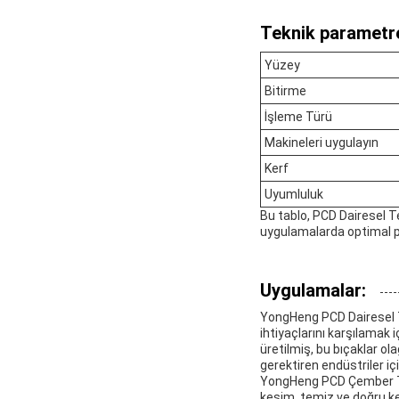
Teknik parametre
Yüzey
Bitirme
İşleme Türü
Makineleri uygulayın
Kerf
Uyumluluk
Bu tablo, PCD Dairesel Te
uygulamalarda optimal pe
Uygulamalar:
YongHeng PCD Dairesel T
ihtiyaçlarını karşılamak 
üretilmiş, bu bıçaklar o
gerektiren endüstriler i
YongHeng PCD Çember Test
kesim, temiz ve doğru ke