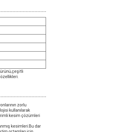
ürünü,çeşitli
ellikleri.
nlarının zorlu
jisi kullanılarak
erimli kesim çözümleri
lanmış kesimleri.Bu dar
tim ortamları için