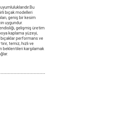
 uyumluluklarıdır.Bu
irli bıçak modelleri
arı, geniş bir kesim
çin uygundur.
ndisliği, gelişmiş üretim
u boya kaplama yüzeyi,
u bıçaklar performans ve
ırır, temiz, hızlı ve
ı beklentileri karşılamak
ğlar.