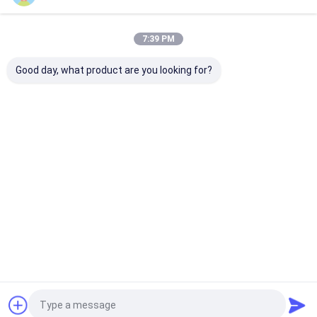
แนะนำผลิตภัณฑ์
7:39 PM
Good day, what product are you looking for?
เครื่องตัดเครื่อง
3 นิ้ว ความยาว
3 นิ้ว ความยาว
3 นิ้ว ความ
บด PCD
โดยรวม PCD
รวม PCD
รวม PCD มิลล
ความเร็วสูง
เครื่องตัดบด
เครื่องตัดบด
งคัตเตอร์
ความยาวรวม 3
ด้วยความเร็ว
ด้วยความเร็ว
ความเร็วตัด
นิ้วสําหรับโลหะ
การตัดสูงและ
การตัดสูงและ
และการ
ราคาดีที่สุด
ราคาดีที่สุด
ราคาดีที่สุด
ราคาดีที่ส
ที่ไม่ใช่โลหะ
ประสิทธิภาพ
การออกแบบที่
ออกแบบที่คุ้
การประหยัด
ประหยัดสําหรับ
ค่าสำหรับอลู
สําหรับโลหะที่
การบดอุตสาห
เนียมและโ
ไม่ใช่โลหะ
กรรมแม่นยํา
ที่ไม่ใช่เหล็ก
Desktop Site
บ้าน
เกี่ยวกับเรา
ติดต่อเรา
แผนผังเว็บไซต์
นโยบายความเป็นส่วนตัว
คุณภาพ
ใบเลื่อยวงเดือน Tct
โรงงานในประเทศจีน.Copyright © 2026
FOSHAN YONGHENG CUTTING TOOLS CO., LTD.. All Rights
Reserved.