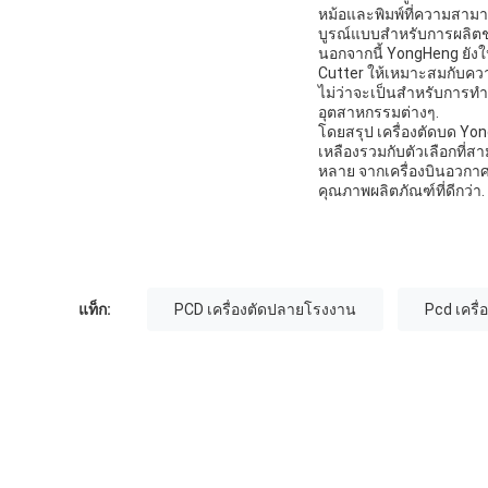
หม้อและพิมพ์ที่ความสามาร
บูรณ์แบบสําหรับการผลิตช
นอกจากนี้ YongHeng ยังใ
Cutter ให้เหมาะสมกับควา
ไม่ว่าจะเป็นสําหรับการท
อุตสาหกรรมต่างๆ.
โดยสรุป เครื่องตัดบด Yo
เหลืองรวมกับตัวเลือกที่ส
หลาย จากเครื่องบินอวกาศถ
คุณภาพผลิตภัณฑ์ที่ดีกว่า.
แท็ก:
PCD เครื่องตัดปลายโรงงาน
Pcd เครื