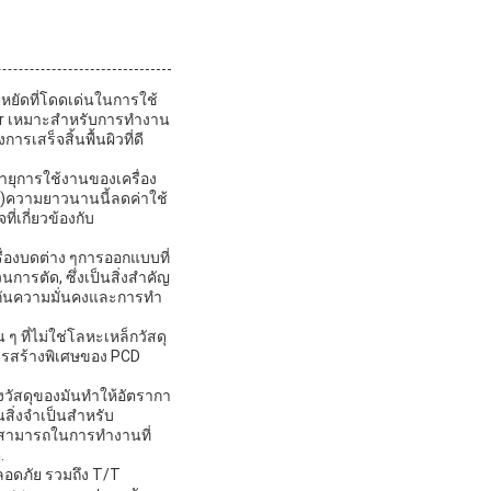
ระหยัดที่โดดเด่นในการใช้
er เหมาะสําหรับการทํางาน
เสร็จสิ้นพื้นผิวที่ดี
อายุการใช้งานของเครื่อง
D)ความยาวนานนี้ลดค่าใช้
่เกี่ยวข้องกับ
ื่องบดต่าง ๆการออกแบบที่
ารตัด, ซึ่งเป็นสิ่งสําคัญ
กันความมั่นคงและการทํา
 ที่ไม่ใช่โลหะเหล็กวัสดุ
การสร้างพิเศษของ PCD
ัสดุของมันทําให้อัตรากา
ิ่งจําเป็นสําหรับ
มสามารถในการทํางานที่
.
ปลอดภัย รวมถึง T/T