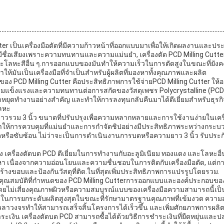
tter เป็นเครื่องมือตัดที่มีความก้าวหน้าที่ออกแบบมาเพื่อให้เกิดผลงานและป
ชื่อเสียงเพราะความทนทานและความแม่นยํา, เครื่องตัด PCD Milling Cutt
ะโลหะสีอื่น ๆ.การออกแบบของมันทําให้ความเร็วในการตัดสูงในขณะที่ยังคงการ
้มันเป็นเครื่องมือที่จําเป็นสําหรับผู้ผลิตที่มองหาทั้งคุณภาพและผลิต
ตของ PCD Milling Cutter คือประสิทธิภาพการใช้จ่ายPCD Milling Cutter ให้
วามแข็งแรงและความทนทานต่อการสกัดของวัสดุเพชร Polycrystalline (PC
ยุดทํางานอย่างสําคัญ และทําให้การลงทุนกลับคืนมาได้ดีเยี่ยมสําหรับธุรกิจที
ลหะ
ยาวรวม 3 นิ้ว ขนาดที่ปรับปรุงเพื่อความหลากหลายและการใช้งานง่ายในเคร
ให้การควบคุมที่แม่นยําและการกําจัดชิปอย่างมีประสิทธิภาพระหว่างกระบวนก
รือซับซ้อน ไม่ว่าจะเป็นการดําเนินงานการบดหรือความยาว 3 นิ้ว รับประ
รื่องตัดบด PCD ดีเยี่ยมในการทํางานกับอะลูมิเนียม ทองแดง และโลหะอื่น ๆ
ปัญหา เนื่องจากความอ่อนโยนและความชื่นชอบในการติดกับเครื่องมือตัด, แต่
รสร้างขอบและป้องกันวัสดุที่ติด.ในที่สุดเพิ่มประสิทธิภาพการแปรรูปโดยรวม.
นคุณสมบัติที่กําหนดของ PCD Milling Cutterการออกแบบและองค์ประกอบของว
โดยไม่เสี่ยงคุณภาพผิวหรือความสมบูรณ์แบบของเครื่องมือความสามารถนี้เป็นส
มายในการยกระดับผลิตสูงสุดในขณะที่รักษามาตรฐานคุณภาพที่เข้มงวด ควา
วลาวงจรทําให้สามารถเสร็จสิ้นโครงการได้เร็วขึ้น และเพิ่มศักยภาพการผลิต
ะเงิน เครื่องตัดบด PCD สามารถซื้อได้ด้วยวิธีการชําระเงินที่ยืดหยุ่นและ