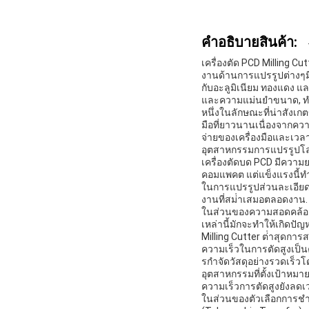
คําอธิบายสินค้า:
เครื่องตัด PCD Milling Cu
งานด้านการแปรรูปต่างๆมี
กับอะลูมิเนียม ทองแดง แล
และความแม่นยําขนาด, ทําให
หนึ่งในลักษณะที่น่าสังเก
มือที่ยาวนานเนื่องจากค
จ่ายของเครื่องมือและเวลาห
อุตสาหกรรมการแปรรูปโ
เครื่องตัดบด PCD มีความ
คอมแพคต แต่แข็งแรงนี้ทํา
ในการแปรรูปส่วนละเอียดห
งานที่สม่ําเสมอตลอดงาน.
ในส่วนของความสอดคล้อง เค
เหล่านี้มักจะทําให้เกิด
Milling Cutter ต่ําสุดกา
ความเร็วในการตัดสูงเป็
รกําจัดวัสดุอย่างรวดเร็ว
อุตสาหกรรมที่ตั้งเป้าห
ความเร็วการตัดสูงยังลดเ
ในส่วนของตัวเลือกการชําร