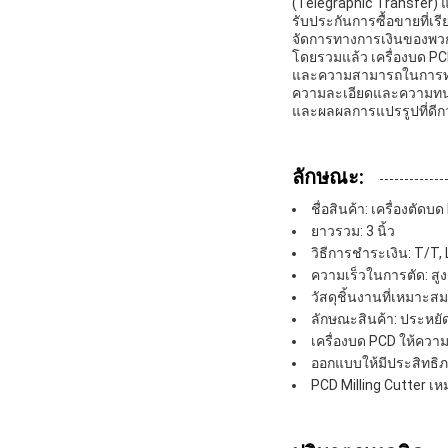
(Telegraphic Transfer) แ
รับประกันการซื้อขายที่เร
จัดการทางการเงินของพวก
โดยรวมแล้ว เครื่องบด PCD
และความสามารถในการทํางา
ความละเอียดและความทนทาน
และผลผลการแปรรูปที่ดีกว่
ลักษณะ:
ชื่อสินค้า: เครื่องตัดบ
ยาวรวม: 3 นิ้ว
วิธีการชําระเงิน: T/T,
ความเร็วในการตัด: สูง
วัสดุชิ้นงานที่เหมาะส
ลักษณะสินค้า: ประหยั
เครื่องบด PCD ให้ควา
ออกแบบให้มีประสิทธิภา
PCD Milling Cutter เห