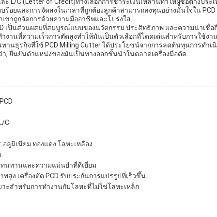
ละ L/C (Letter of Credit)ทางเลือกการชําระเงินเหล่านี้ทําให้ผู้ซื้อต่าง
ียบร้อยและการจัดส่งในเวลาที่ถูกต้องลูกค้าสามารถลงทุนอย่างมั่นใจใน PCD Mi
เขาถูกจัดการด้วยความมืออาชีพและโปร่งใส.
 เป็นส่วนผสมที่สมบูรณ์แบบของนวัตกรรม ประสิทธิภาพ และความน่าเชื่อถือคว
นที่ความเร็วการตัดสูงทําให้มันเป็นตัวเลือกที่โดดเด่นสําหรับการใช้งาน
ธุรกิจที่ใช้ PCD Milling Cutter ได้ประโยชน์จากการลดต้นทุนการดําเนินงา
า, ยืนยันตําแหน่งของมันเป็นทางออกชั้นนําในตลาดเครื่องมือตัด.
ด PCD
 L/C
ม: อลูมิเนียม ทองแดง โลหะเหลือง
ด
มทนทานและความแม่นยําที่ดีเยี่ยม
พสูง เครื่องตัด PCD รับประกันการแปรรูปที่เร็วขึ้น
มาะสําหรับการทํางานกับโลหะที่ไม่ใช่โลหะเหล็ก