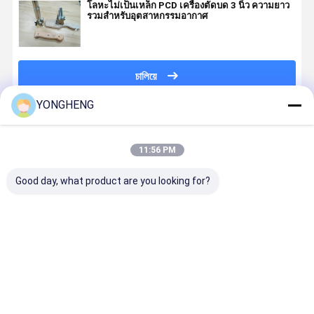
โลหะไม่เป็นเหล็ก PCD เครื่องตัดบด 3 นิ้ว ความยาว
รวมสําหรับอุตสาหกรรมอากาศ
চালিয়ে
YONGHENG
แนะนำผลิตภัณฑ์
11:56 PM
Good day, what product are you looking for?
ระยะยาว Pcd
3 นิ้ว ความยาว
ปรับปรุง ODM
เครื่องบด P
ปลาย Mill
โดยรวม PCD
Pcd ปลา
อุตสาหกรร
Cutter 3 นิ้ว
เครื่องตัดบด
ยมิลล์สําหรับ
สําหรับการใช
สําหรับชิ้นงาน
ความเร็วสูง
โลหะเหล็กไม่
งานบดชิ้นง
ทองแดง
สําหรับชิ้นงานอ
เหล็ก
ทองแดง
ราคาดีที่สุด
ราคาดีที่สุด
ราคาดีที่สุด
ราคาดีที่ส
ลูมิเนียม
Workpiece