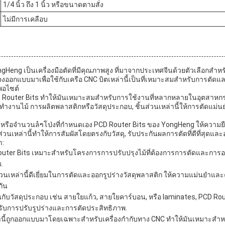
1/4 นิ้ว ถึง 1 นิ้ว หรือขนาดตามสั่ง
ไม่มีการเคลือบ
Heng เป็นเครื่องมือตัดที่มีคุณภาพสูง ที่มาจากประเทศจีนด้วยตัวเลือกสํา
อกแบบมาเพื่อใช้กับเครือ CNC บิตเหล่านี้เป็นที่เหมาะสมสําหรับการตัดแล
พอไซต์
uter Bits ทําให้มันเหมาะสมสําหรับการใช้งานที่หลากหลายในอุตสาหกรรม
งานไม้ การผลิตพลาสติกหรือวัสดุประกอบ, ชิ้นส่วนเหล่านี้ให้การตัดแม่
, 3 หรือจํานวนลໍາโป่งที่กําหนดเอง PCD Router Bits ของ YongHeng ให้ความย
วนเหล่านี้ทําให้การสัมผัสโดยตรงกับวัสดุ, รับประกันผลการตัดที่ดีที่สุดแล
า:
uter Bits เหมาะสําหรับโครงการการปรับปรุงไม้ที่ต้องการการตัดและการออกร
.
ส่วนเหล่านี้ดีเยี่ยมในการตัดและออกรูปร่างวัสดุพลาสติก ให้ความแม่นยําแล
กัน
านกับวัสดุประกอบ เช่น สายใยแก้ว, สายใยคาร์บอน, หรือ laminates, PCD R
รับการปรับรูปร่างและการตัดประสิทธิภาพ.
านี้ถูกออกแบบมาโดยเฉพาะสําหรับเครื่องกํากับทาง CNC ทําให้มันเหมาะสํ