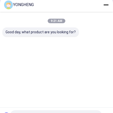
YONGHENG
บ้าน
เกี่ยวกับเรา
ติดต่อเรา
แผนผังเว็บไซต์
นโยบายความเป็นส่วนตัว
9:21 AM
คุณภาพ
ใบเลื่อยวงเดือน Tct
โรงงานในประเทศจีน.Copyright © 2026
FOSHAN YONGHENG CUTTING TOOLS CO., LTD.. All Rights
Good day, what product are you looking for?
Reserved.
บ้าน
สินค้า
วิดีโอ
เกี่ยวกับเรา