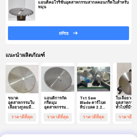
แอนติคอโรริชั่นอุตสาหกรรมสากลคอนกรีตใบสําหรับ
หมุน
চালিয়ে
แนะนำผลิตภัณฑ์
ขนาด
แอนติการกัด
Tct Saw
ใบเลื่อยวงก
อุตสาหกรรมใบ
กรีดมุม
Blade คาร์ไบด
อุตสาหกรร
เลื่อยวงกลมมี
อุตสาหกรรม
ทิป เบลด 2.2
ทั่วไปที่มีรู 
0.125 นิ้ว
แบบวงกลม
มิลลิเมตร สําห
มม หรือ 30
ทั่วไปที่มีการ
รับการตัดเมลา
ราคาดีที่สุด
ราคาดีที่สุด
ราคาดีที่สุด
ราคาดีที่ส
เจาะ 25.4Mm
ไมน์
หรือ 30Mm