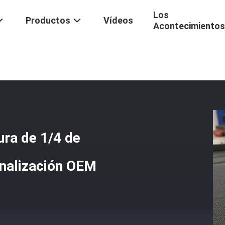
Los
Productos
Vídeos
Acontecimientos
cas De Fresadora De Moldura De 1/4 De Pulgada Con 2 Flautas Y Pers
ra de 1/4 de
onalización OEM