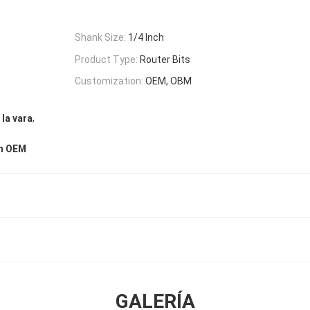
Shank Size:
1/4 Inch
Product Type:
Router Bits
Customization:
OEM, OBM
,
la vara
ón OEM
GALERÍA