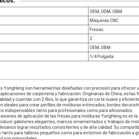
icos:
OEM, ODM, OBM
Máquinas CNC
Fresas
2
OEM, OBM
1/4 Pulgada
as YongHeng son herramientas diseñadas con precisión para ofrecer 
aplicaciones de carpintería y fabricación. Originarias de China, estas
alidad y cuentan con 2 filos, lo que garantiza un corte suave y eficie
n ideales para crear perfiles de molduras intrincados, bordes decorat
ace indispensables tanto para profesionales como para aficionados.
ocasiones de aplicación de las fresas para molduras YongHeng es en la
roducir gabinetes elegantes, marcos ornamentados o trabajos de mol
rtesanos lograr resultados consistentes y de alta calidad. Su compati
tanto para talleres pequeños como para entornos de fabricación a gr
dad son primordiales.