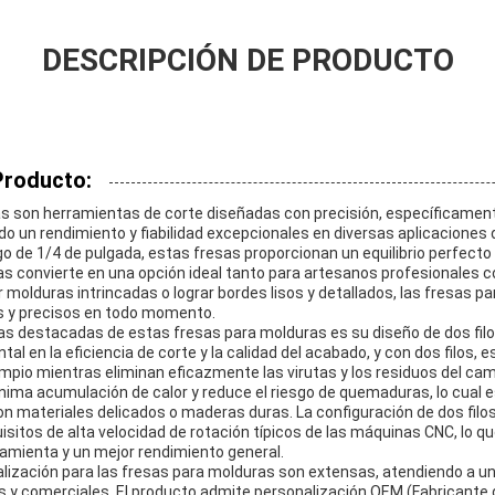
DESCRIPCIÓN DE PRODUCTO
Producto:
s son herramientas de corte diseñadas con precisión, específicamen
 un rendimiento y fiabilidad excepcionales en diversas aplicaciones d
 de 1/4 de pulgada, estas fresas proporcionan un equilibrio perfecto 
las convierte en una opción ideal tanto para artesanos profesionales 
molduras intrincadas o lograr bordes lisos y detallados, las fresas p
s y precisos en todo momento.
as destacadas de estas fresas para molduras es su diseño de dos filos
al en la eficiencia de corte y la calidad del acabado, y con dos filos,
mpio mientras eliminan eficazmente las virutas y los residuos del cam
nima acumulación de calor y reduce el riesgo de quemaduras, lo cual
con materiales delicados o maderas duras. La configuración de dos fil
isitos de alta velocidad de rotación típicos de las máquinas CNC, lo q
rramienta y un mejor rendimiento general.
lización para las fresas para molduras son extensas, atendiendo a u
s y comerciales. El producto admite personalización OEM (Fabricante 