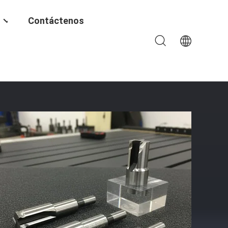
Contáctenos
onalización OEM Para Máquinas CNC