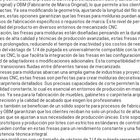
iginal) y OBM (Fabricante de Marca Original), lo que permite a los clien
ctas. Ya sea modificando la geometría, ajustando la longitud del filo 
es, estas opciones garantizan que las fresas para molduras puedan 
s de fabricación específicos o requisitos de marca. Este nivel de per
lidad del producto en diversos entornos de mecanizado CNC.
ción, las fresas para molduras están diseñadas pensando en la durabil
es de alta calidad y técnicas de producción avanzadas, estas fresas m
os prolongados, reduciendo el tiempo de inactividad y los costos de r
 del vástago de 1/4 de pulgada es universalmente compatible con la m
s CNC, lo que facilita la integración de las fresas en las configuraci
 de adaptadores o modificaciones adicionales. Esta compatibilidad mej
e transiciones fluidas entre diferentes tareas de mecanizado.
 fresas para molduras abarcan una amplia gama de industrias y proyect
nas CNC, estas fresas son perfectas para crear molduras decorativa
rpintería detallados. Sus precisas capacidades de corte permiten la 
lidad constante, lo cual es esencial en entornos de producción en mas
os. Ya sea para la fabricación de muebles, gabinetes o carpintería arq
recisión y la calidad de acabado que exigen los profesionales.
s también se benefician de un sólido soporte para procesos de fabric
y OBM garantizan que los clientes reciban no solo un producto de alta
as que se ajustan a sus necesidades de producción únicas. Este sopor
 prototipos y producción por lotes con estrictos estándares de contro
pueden confiar en estas fresas para un rendimiento constante y una fiab
tencia técnica integral.
para molduras con un tamaño de vástago de 1/4 de pulgada represent