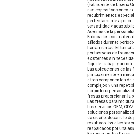
(Fabricante de Diseño Or
sus especificaciones exa
recubrimientos especial
perfectamente a proceso
versatilidad y adaptabi
Además de la personaliza
Fabricadas con material
afilados durante períod
herramientas. El tamaño
portabrocas de fresadora
existentes sin necesidad
flujo de trabajo y admit
Las aplicaciones de las
principalmente en máqui
otros componentes de ca
complejos y una repetibi
carpintería personalizad
fresas proporcionan la p
Las fresas para moldura
Los servicios OEM, ODM 
soluciones personalizad
de diseño, desarrollo de
resultado, los clientes 
respaldados por una asis
En resumen, las fresas 