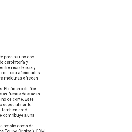
te para su uso con
e carpintería y
entre resistencia y
como para aficionados.
ara molduras ofrecen
. El número de filos
 estas fresas destacan
ino de corte. Este
 es especialmente
os también está
ue contribuye a una
na amplia gama de
de Equipo Original), ODM