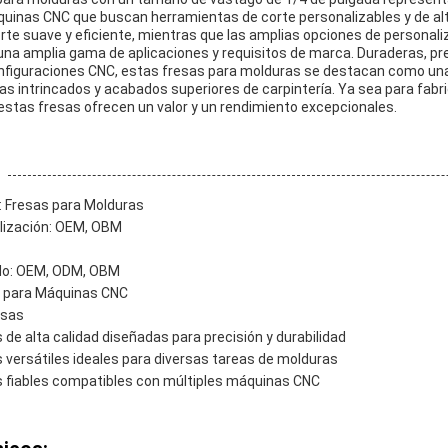
quinas CNC que buscan herramientas de corte personalizables y de alt
corte suave y eficiente, mientras que las amplias opciones de person
una amplia gama de aplicaciones y requisitos de marca. Duraderas, pr
onfiguraciones CNC, estas fresas para molduras se destacan como una 
ras intrincados y acabados superiores de carpintería. Ya sea para fabri
estas fresas ofrecen un valor y un rendimiento excepcionales.
: Fresas para Molduras
lización: OEM, OBM
do: OEM, ODM, OBM
o para Máquinas CNC
esas
de alta calidad diseñadas para precisión y durabilidad
 versátiles ideales para diversas tareas de molduras
 fiables compatibles con múltiples máquinas CNC