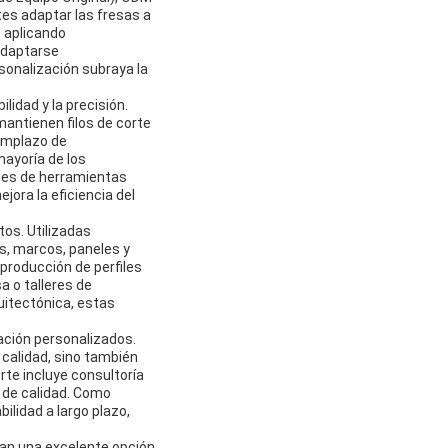
tes adaptar las fresas a
o aplicando
adaptarse
sonalización subraya la
idad y la precisión.
antienen filos de corte
eemplazo de
ayoría de los
ones de herramientas
ora la eficiencia del
os. Utilizadas
s, marcos, paneles y
producción de perfiles
a o talleres de
uitectónica, estas
ación personalizados.
 calidad, sino también
te incluye consultoría
l de calidad. Como
ilidad a largo plazo,
an una excelente opción