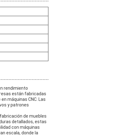
un rendimiento
 fresas están fabricadas
nte en máquinas CNC. Las
ivos y patrones
 fabricación de muebles
duras detallados, estas
bilidad con máquinas
an escala, donde la