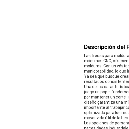
Descripción del 
Las fresas para moldura
máquinas CNC, ofreciendo
molduras. Con un vástago
maniobrabilidad, lo que 
Ya sea que busque crear 
resultados consistente
Una de las característic
juega un papel fundament
por mantener un corte li
diseño garantiza una mí
importante al trabajar 
optimizada para los requ
mayor vida útil de la he
Las opciones de persona
necesidades industriale