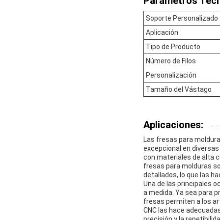
Parámetros Técn
Soporte Personalizado
Aplicación
Tipo de Producto
Número de Filos
Personalización
Tamaño del Vástago
Aplicaciones:
Las fresas para moldur
excepcional en diversas 
con materiales de alta c
fresas para molduras so
detallados, lo que las h
Una de las principales 
a medida. Ya sea para p
fresas permiten a los a
CNC las hace adecuadas 
precisión y la repetibili