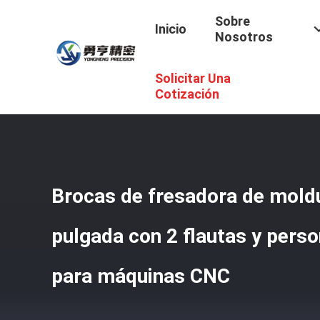
Sobre
Inicio
Nosotros
Solicitar Una
Inicio
/
Productos
/
Modelado De Bits De Enrutador
/
Bro
Cotización
Brocas de fresadora de moldu
pulgada con 2 flautas y pers
para máquinas CNC